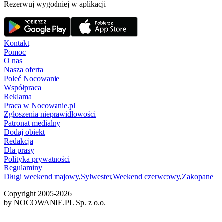
Rezerwuj wygodniej w aplikacji
Kontakt
Pomoc
O nas
Nasza oferta
Poleć Nocowanie
Współpraca
Reklama
Praca w Nocowanie.pl
Zgłoszenia nieprawidłowości
Patronat medialny
Dodaj obiekt
Redakcja
Dla prasy
Polityka prywatności
Regulaminy
Długi weekend majowy
,
Sylwester
,
Weekend czerwcowy
,
Zakopane
Copyright 2005-
2026
by NOCOWANIE.PL Sp. z o.o.