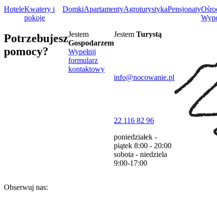
Hotele
Kwatery i
Domki
Apartamenty
Agroturystyka
Pensjonaty
Ośro
pokoje
Wyp
Jestem
Jestem
Turystą
Potrzebujesz
Gospodarzem
pomocy?
Wypełnij
formularz
kontaktowy
info@nocowanie.pl
22 116 82 96
poniedziałek -
piątek
8:00 - 20:00
sobota - niedziela
9:00-17:00
Obserwuj nas: