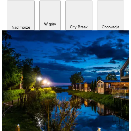
W góry
Chorwacja
City Break
Nad morze
Każdy wyjazd
zaczyna się
tutaj