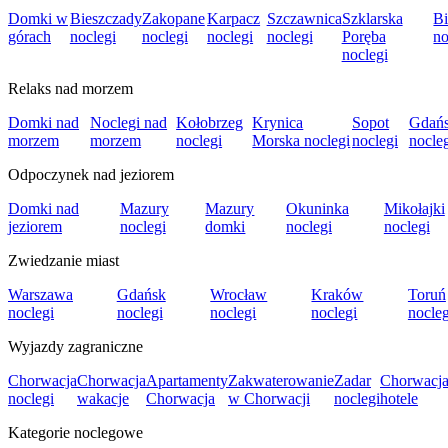
Domki w
Bieszczady
Zakopane
Karpacz
Szczawnica
Szklarska
Bi
górach
noclegi
noclegi
noclegi
noclegi
Poręba
no
noclegi
Relaks nad morzem
Domki nad
Noclegi nad
Kołobrzeg
Krynica
Sopot
Gdań
morzem
morzem
noclegi
Morska noclegi
noclegi
nocle
Odpoczynek nad jeziorem
Domki nad
Mazury
Mazury
Okuninka
Mikołajki
jeziorem
noclegi
domki
noclegi
noclegi
Zwiedzanie miast
Warszawa
Gdańsk
Wrocław
Kraków
Toruń
noclegi
noclegi
noclegi
noclegi
nocleg
Wyjazdy zagraniczne
Chorwacja
Chorwacja
Apartamenty
Zakwaterowanie
Zadar
Chorwacj
noclegi
wakacje
Chorwacja
w Chorwacji
noclegi
hotele
Kategorie noclegowe