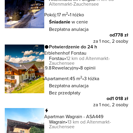
Altenmarkt-Zauchensee
2
Pokój:
17 m
1 łóżko
Śniadanie
w cenie
Bezpłatna anulacja
od
778 zł
za 1 noc, 2 osoby
Potwierdzenie do 24 h
Erblehenhof Forstau
Forstau
12 km od Altenmarkt-
Zauchensee
9.8
Rewelacyjny
8 opinii
2
Apartament:
45 m
3 łóżka
Bezpłatna anulacja
Bez przedpłaty
od
1 018 zł
za 1 noc, 2 osoby
Natychmiastowa rezerwacja
Apartman Wagrain - ASA449
Wagrain
13 km od Altenmarkt-
Zauchensee