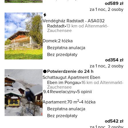
od
589 zł
za 1 noc, 2 osoby
Natychmiastowa rezerwacja
Vendégház Radstadt - ASA032
Radstadt
13 km od Altenmarkt-
Zauchensee
Domek:
2 łóżka
Bezpłatna anulacja
Bez przedpłaty
od
354 zł
za 1 noc, 2 osoby
Potwierdzenie do 24 h
Schattaugut Apartment Eben
Eben im Pongau
16 km od Altenmarkt-
Zauchensee
9.4
Rewelacyjny
5 opinii
2
Apartament:
70 m
4 łóżka
Bezpłatna anulacja
Bez przedpłaty
od
542 zł
za 1 noc, 2 osoby