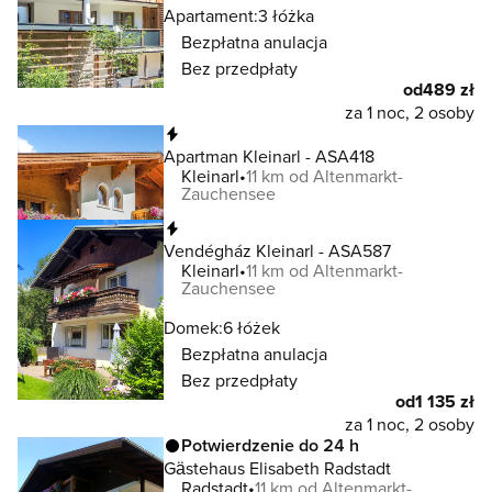
Apartament:
3 łóżka
Bezpłatna anulacja
Bez przedpłaty
od
489 zł
za 1 noc, 2 osoby
Natychmiastowa rezerwacja
Apartman Kleinarl - ASA418
Kleinarl
11 km od Altenmarkt-
Zauchensee
Natychmiastowa rezerwacja
Vendégház Kleinarl - ASA587
Kleinarl
11 km od Altenmarkt-
Zauchensee
Domek:
6 łóżek
Bezpłatna anulacja
Bez przedpłaty
od
1 135 zł
za 1 noc, 2 osoby
Potwierdzenie do 24 h
Gästehaus Elisabeth Radstadt
Radstadt
11 km od Altenmarkt-