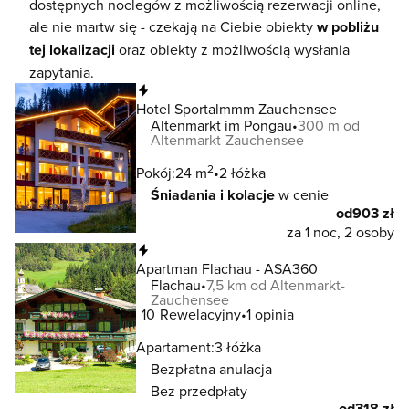
dostępnych noclegów z możliwością rezerwacji online,
ale nie martw się - czekają na Ciebie obiekty
w pobliżu
tej lokalizacji
oraz obiekty z możliwością wysłania
zapytania.
Natychmiastowa rezerwacja
Hotel Sportalmmm Zauchensee
Altenmarkt im Pongau
300 m od
Altenmarkt-Zauchensee
2
Pokój:
24 m
2 łóżka
Śniadania i kolacje
w cenie
od
903 zł
za 1 noc, 2 osoby
Natychmiastowa rezerwacja
Apartman Flachau - ASA360
Flachau
7,5 km od Altenmarkt-
Zauchensee
10
Rewelacyjny
1 opinia
Apartament:
3 łóżka
Bezpłatna anulacja
Bez przedpłaty
od
318 zł