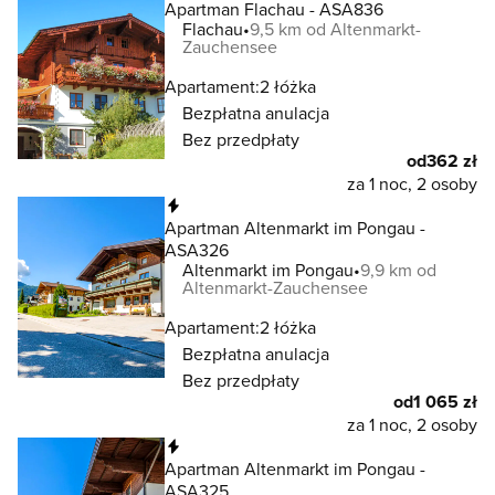
Apartman Flachau - ASA836
Flachau
9,5 km od Altenmarkt-
Zauchensee
Apartament:
2 łóżka
Bezpłatna anulacja
Bez przedpłaty
od
362 zł
za 1 noc, 2 osoby
Natychmiastowa rezerwacja
Apartman Altenmarkt im Pongau -
ASA326
Altenmarkt im Pongau
9,9 km od
Altenmarkt-Zauchensee
Apartament:
2 łóżka
Bezpłatna anulacja
Bez przedpłaty
od
1 065 zł
za 1 noc, 2 osoby
Natychmiastowa rezerwacja
Apartman Altenmarkt im Pongau -
ASA325