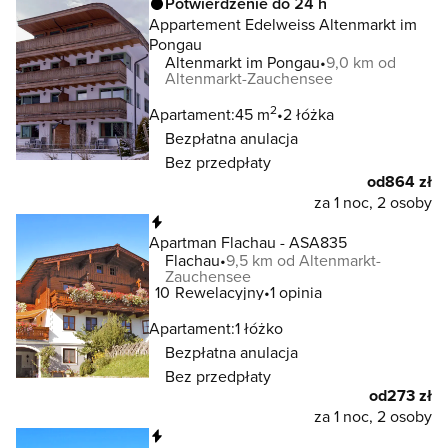
Potwierdzenie do 24 h
Appartement Edelweiss Altenmarkt im
Pongau
Altenmarkt im Pongau
9,0 km od
Altenmarkt-Zauchensee
2
Apartament:
45 m
2 łóżka
Bezpłatna anulacja
Bez przedpłaty
od
864 zł
za 1 noc, 2 osoby
Natychmiastowa rezerwacja
Apartman Flachau - ASA835
Flachau
9,5 km od Altenmarkt-
Zauchensee
10
Rewelacyjny
1 opinia
Apartament:
1 łóżko
Bezpłatna anulacja
Bez przedpłaty
od
273 zł
za 1 noc, 2 osoby
Natychmiastowa rezerwacja