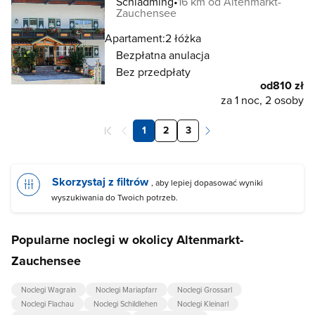
Schladming
16 km od Altenmarkt-
Zauchensee
Apartament:
2 łóżka
Bezpłatna anulacja
Bez przedpłaty
od
810 zł
za 1 noc, 2 osoby
1
2
3
Skorzystaj z filtrów
, aby lepiej dopasować wyniki
wyszukiwania do Twoich potrzeb.
Popularne noclegi w okolicy Altenmarkt-
Zauchensee
Noclegi Wagrain
Noclegi Mariapfarr
Noclegi Grossarl
Noclegi Flachau
Noclegi Schildlehen
Noclegi Kleinarl