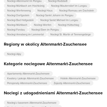
Noclegi Altenmarkt Im Pongau
Noclegi Radstadt
Noclegi Mühlbach am Hochkönig
Noclegi Mauterndorf im Lungau
Noclegi Werfenweng
Noclegi Haus
Noclegi Ramsau am Dachstein
Noclegi Dorfgastein
Noclegi Sankt Johann im Pongau
Noclegi Bad Hofgastein
Noclegi Sankt Michael Im Lungau
Noclegi Mühlbach
Noclegi Werfen
Noclegi Hüttschlag
Noclegi Forstau
Noclegi Eben im Pongau
Noclegi Annaberg im Lammertal
Noclegi St. Martin of Tennengebirge
Regiony w okolicy Altenmarkt-Zauchensee
Noclegi Alpy
Kategorie noclegowe Altenmarkt-Zauchensee
Apartamenty Altenmarkt-Zauchensee
Kwatery i pokoje Altenmarkt-Zauchensee
Hotele Altenmarkt-Zauchensee
Pensjonaty Altenmarkt-Zauchensee
Zajazdy Altenmarkt-Zauchensee
Noclegi z udogodnieniami Altenmarkt-Zauchensee
Noclegi z basenem Altenmarkt-Zauchensee