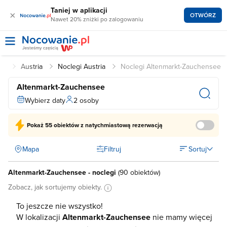
Taniej w aplikacji
×
OTWÓRZ
Nawet 20% zniżki po zalogowaniu
.pl
Austria
Noclegi Austria
Noclegi Altenmarkt-Zauchensee
Altenmarkt-Zauchensee
Wybierz daty
2 osoby
Pokaż
55 obiektów
z natychmiastową rezerwacją
Mapa
Filtruj
Sortuj
Altenmarkt-Zauchensee - noclegi
(
90 obiektów
)
Zobacz, jak sortujemy obiekty.
To jeszcze nie wszystko!
W lokalizacji
Altenmarkt-Zauchensee
nie mamy więcej