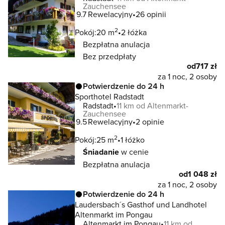
Zauchensee
9.7
Rewelacyjny
26 opinii
2
Pokój:
20 m
2 łóżka
Bezpłatna anulacja
Bez przedpłaty
od
717 zł
za 1 noc, 2 osoby
Potwierdzenie do 24 h
Sporthotel Radstadt
Radstadt
11 km od Altenmarkt-
Zauchensee
9.5
Rewelacyjny
2 opinie
2
Pokój:
25 m
1 łóżko
Śniadanie
w cenie
Bezpłatna anulacja
od
1 048 zł
za 1 noc, 2 osoby
Potwierdzenie do 24 h
Laudersbach´s Gasthof und Landhotel
Altenmarkt im Pongau
Altenmarkt im Pongau
11 km od