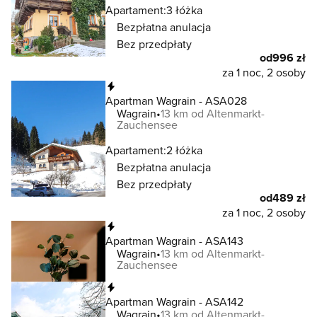
Apartament:
3 łóżka
Bezpłatna anulacja
Bez przedpłaty
od
996 zł
za 1 noc, 2 osoby
Natychmiastowa rezerwacja
Apartman Wagrain - ASA028
Wagrain
13 km od Altenmarkt-
Zauchensee
Apartament:
2 łóżka
Bezpłatna anulacja
Bez przedpłaty
od
489 zł
za 1 noc, 2 osoby
Natychmiastowa rezerwacja
Apartman Wagrain - ASA143
Wagrain
13 km od Altenmarkt-
Zauchensee
Natychmiastowa rezerwacja
Apartman Wagrain - ASA142
Wagrain
13 km od Altenmarkt-