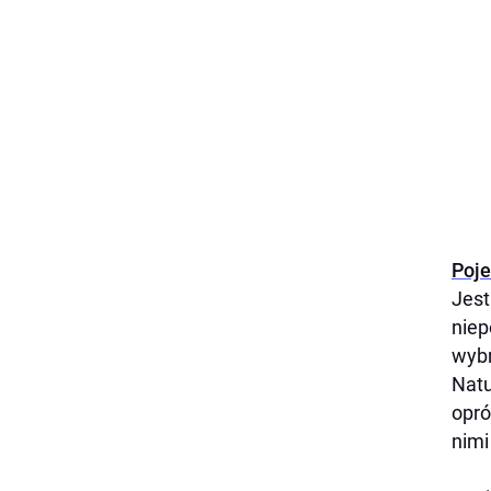
Poje
Jest
niep
wybr
Natu
opró
nimi