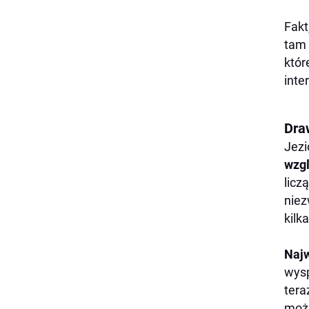
Fakt
tam 
któr
inte
Dra
Jezi
wzgl
licz
niez
kilk
Najw
wysp
tera
możn