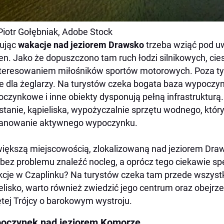
 Piotr Gołębniak, Adobe Stock
ując
wakacje nad jeziorem Drawsko
trzeba wziąć pod uw
n. Jako że dopuszczono tam ruch łodzi silnikowych, cie
teresowaniem miłośników sportów motorowych. Poza ty
e dla żeglarzy. Na turystów czeka bogata baza wypoczy
czynkowe i inne obiekty dysponują pełną infrastrukturą.
stanie, kąpieliska, wypożyczalnie sprzętu wodnego, któr
lanowanie aktywnego wypoczynku.
iększą miejscowością, zlokalizowaną nad jeziorem Draw
bez problemu znaleźć nocleg, a oprócz tego ciekawie sp
kcje w Czaplinku? Na turystów czeka tam przede wszystk
elisko, warto również zwiedzić jego centrum oraz obejrze
tej Trójcy o barokowym wystroju.
oczynek nad jeziorem Komorze