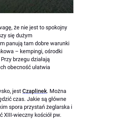
agę, że nie jest to spokojny
szy się dużym
m panują tam dobre warunki
nkowa – kempingi, ośrodki
 Przy brzegu działają
ych obecność ułatwia
sko, jest
Czaplinek
. Można
ędzić czas. Jakie są główne
im spora przystań żeglarska i
ć XIII-wieczny kościół pw.