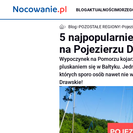
BLOG
AKTUALNOŚCI
MORZE
G
Blog
POZOSTAŁE REGIONY
Pojez
5 najpopularnie
na Pojezierzu 
Wypoczynek na Pomorzu kojarz
pluskaniem się w Bałtyku. Jedna
których sporo osób nawet nie w
Drawskie!