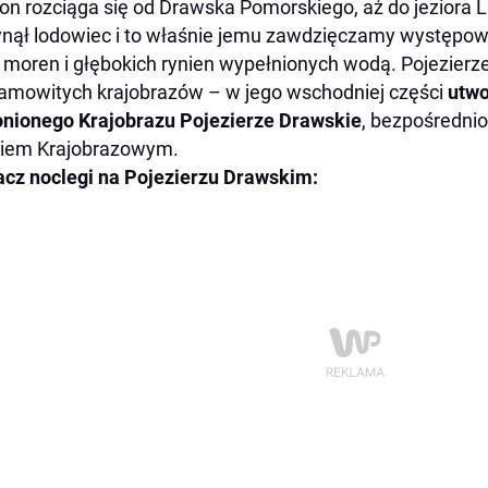
on rozciąga się od Drawska Pomorskiego, aż do jeziora L
nął lodowiec i to właśnie jemu zawdzięczamy występo
 moren i głębokich rynien wypełnionych wodą. Pojezierz
amowitych krajobrazów – w jego wschodniej części
utwo
nionego Krajobrazu Pojezierze Drawskie
, bezpośredni
kiem Krajobrazowym.
cz noclegi na Pojezierzu Drawskim: