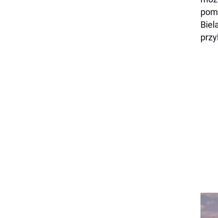
pomo
Biel
przy