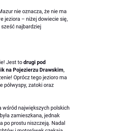
Mazur nie oznacza, że nie ma
jeziora – niżej dowiecie się,
 sześć najbardziej
ie! Jest to
drugi pod
nik na Pojezierzu Drawskim
,
żenie! Oprócz tego jezioro ma
e półwyspy, zatoki oraz
a wśród największych polskich
była zamieszkana, jednak
a po prostu niszczeją. Nadal
 jachtów i motorówek czekają