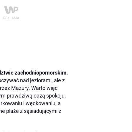
ództwie zachodniopomorskim
.
oczywać nad jeziorami, ale z
 przez Mazury. Warto więc
 tym prawdziwą oazą spokoju.
urkowaniu i wędkowaniu, a
e plaże z sąsiadującymi z