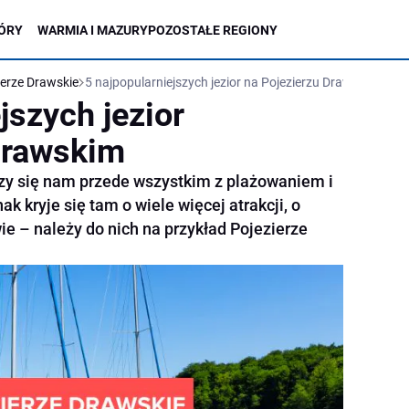
ÓRY
WARMIA I MAZURY
POZOSTAŁE REGIONY
ierze Drawskie
5 najpopularniejszych jezior na Pojezierzu Drawskim
jszych jezior
Drawskim
y się nam przede wszystkim z plażowaniem i
k kryje się tam o wiele więcej atrakcji, o
ie – należy do nich na przykład Pojezierze