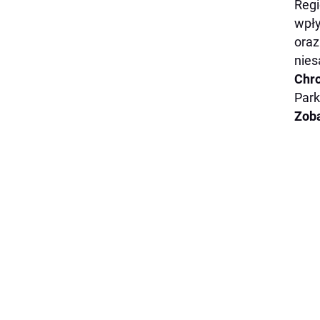
Regi
wpły
oraz
nies
Chro
Par
Zoba