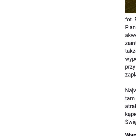
fot.
Plan
akwe
zain
takż
wypo
przy
zap
Najw
tam 
atra
kąpi
Świę
Wyp