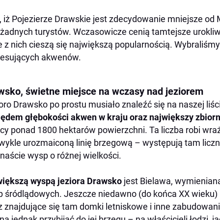
, iż Pojezierze Drawskie jest zdecydowanie mniejsze od 
żadnych turystów. Wczasowicze cenią tamtejsze urokliwe 
e z nich cieszą się największą popularnością. Wybraliśmy
resujących akwenów.
wsko, świetne miejsce na wczasy nad jeziorem
oro Drawsko po prostu musiało znaleźć się na naszej liśc
ędem głębokości akwen w kraju oraz największy zbior
ący ponad 1800 hektarów powierzchni. Ta liczba robi wra
wykle urozmaiconą linię brzegową – występują tam liczn
anaście wysp o różnej wielkości.
iększą wyspą jeziora Drawsko
jest Bielawa, wymienian
 śródlądowych. Jeszcze niedawno (do końca XX wieku) 
z znajdujące się tam domki letniskowe i inne zabudowani
a jednak przybijać do jej brzegu – na właścicieli łodzi,