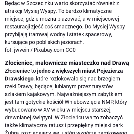
Będąc w Szczecinku warto skorzystać również z
atrakcji Mysiej Wyspy. To bardzo klimatyczne
miejsce, gdzie można plażować, a w miejscowej
restauracji zjeść coś smacznego. Do Mysiej Wyspy
przybijają tramwaj wodny i statek spacerowy,
kursujące po pobliskich jeziorach.
fot. jwvein / Pixabay.com CC0
Złocieniec, malownicze miasteczko nad Drawą
Złocieniec
to
jedno z większych miast Pojezierza
Drawskiego
, które rozlokowało się nad brzegiem
rzeki Drawy, będącej lubianym przez turystów
szlakiem kajakowym. Najważniejszym zabytkiem
jest tam gotyckie kościół Wniebowzięcia NMP, który
wybudowano w XV wieku w miejscu starszej,
drewnianej świątyni. W Złocieńcu warto zobaczyć
także klimatyczny ratusz i przepiękny miejski park
Żubra, rozciągający się u stóp wzgórza zamkowego.