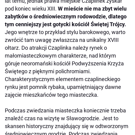
lat temu, jednak prawa miejskie Czaplinek zyskał
pod koniec wieku XIII.
W mieście nie ma zbyt wielu
zabytków o średniowiecznym rodowodzie, dlatego
tym cenniejszy jest gotycki kościół Świętej Trójcy.
Jego wnętrze to przykład stylu barokowego, warto
zwrócić tam uwagę zwłaszcza na unikalny XVIII
ołtarz. Do atrakcji Czaplinka należy rynek o
małomiasteczkowym charakterze, nad którym
góruje neoromański kościół Podwyższenia Krzyża
Świętego z pięknymi polichromiami.
Charakterystycznym elementem czaplineckiego
rynku jest pomnik rybaka, upamiętniający dawne
zajęcie mieszkańców tego miasteczka.
Podczas zwiedzania miasteczka koniecznie trzeba
znaleźć czas na wizytę w Sławogrodzie. Jest to
skansen historyczny znajdujący się w odtworzonym
średniowiecznym grodzie. Podczas zwiedzania