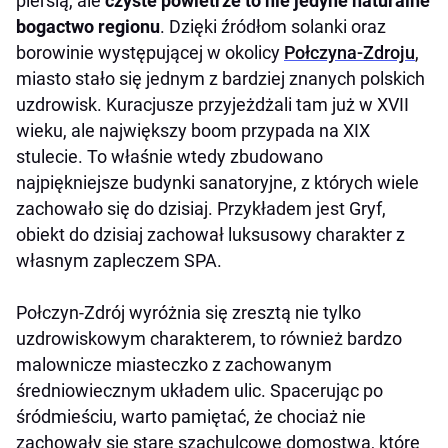
piersią, ale
czyste powietrze to nie jedyne naturalne
bogactwo regionu
. Dzięki źródłom solanki oraz
borowinie występującej w okolicy
Połczyna-Zdroju
,
miasto stało się jednym z bardziej znanych polskich
uzdrowisk. Kuracjusze przyjeżdżali tam już w XVII
wieku, ale największy boom przypada na XIX
stulecie. To właśnie wtedy zbudowano
najpiękniejsze budynki sanatoryjne, z których wiele
zachowało się do dzisiaj. Przykładem jest Gryf,
obiekt do dzisiaj zachował luksusowy charakter z
własnym zapleczem SPA.
Połczyn-Zdrój wyróżnia się zresztą nie tylko
uzdrowiskowym charakterem, to również bardzo
malownicze miasteczko z zachowanym
średniowiecznym układem ulic. Spacerując po
śródmieściu, warto pamiętać, że chociaż nie
zachowały się stare szachulcowe domostwa, które