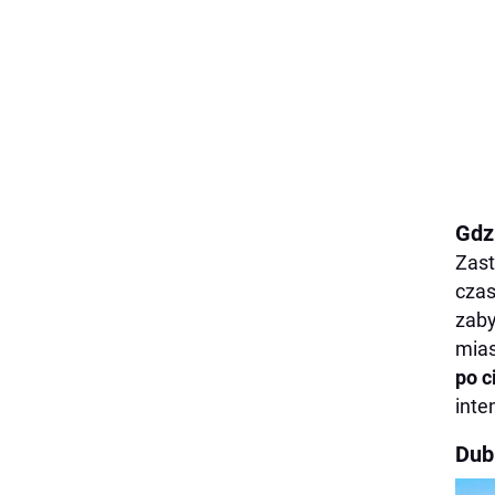
Gdz
Zast
czas
zaby
mia
po c
inte
Dub