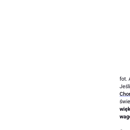
fot.
Jeśl
Cho
świe
więk
wagę