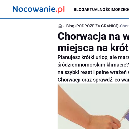
BLOG
AKTUALNOŚCI
MORZE
G
Blog
PODRÓŻE ZA GRANICĘ
Chor
Chorwacja na 
miejsca na krót
Planujesz krótki urlop, ale mar
śródziemnomorskim klimacie?
na szybki reset i pełne wrażeń
Chorwacji oraz sprawdź, co war