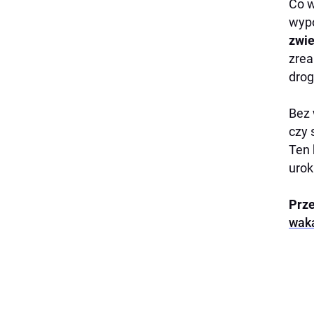
Co w
wyp
zwie
zrea
drog
Bez 
czy 
Ten 
urok
Prze
waka