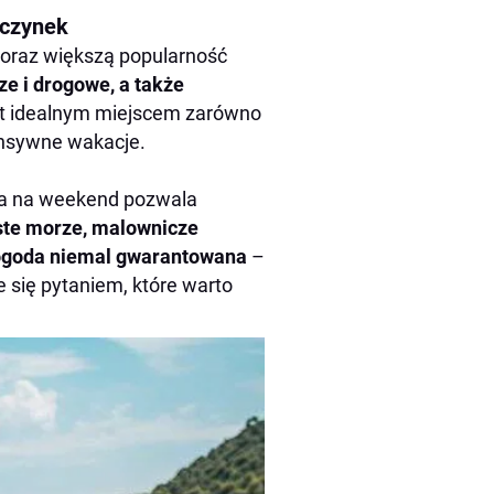
oczynek
 coraz większą popularność
ze i drogowe, a także
jest idealnym miejscem zarówno
tensywne wakacje.
cja na weekend pozwala
yste morze, malownicze
pogoda niemal gwarantowana
–
e się pytaniem, które warto