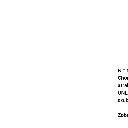
Nie 
Chor
atra
UNES
szuk
Zoba