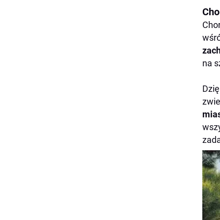
Cho
Chor
wśr
zach
na s
Dzię
zwie
mias
wszy
zada