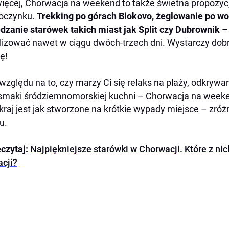
ięcej, Chorwacja na weekend to także świetna propozyc
oczynku.
Trekking po górach Biokovo, żeglowanie po wo
dzanie starówek takich miast jak Split czy Dubrownik
–
lizować nawet w ciągu dwóch-trzech dni. Wystarczy dobr
ę!
względu na to, czy marzy Ci się relaks na plaży, odkryw
smaki śródziemnomorskiej kuchni – Chorwacja na weeke
kraj jest jak stworzone na krótkie wypady miejsce – zróż
u.
czytaj:
Najpiękniejsze starówki w Chorwacji. Które z ni
cji?