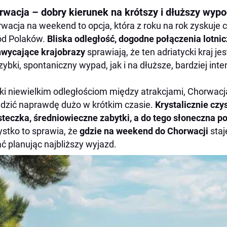
rwacja – dobry kierunek na krótszy i dłuższy wyp
wacja na weekend to opcja, która z roku na rok zyskuje
ód Polaków.
Bliska odległość, dogodne połączenia lotnic
wycające krajobrazy
sprawiają, że ten adriatycki kraj 
zybki, spontaniczny wypad, jak i na dłuższe, bardziej in
ki niewielkim odległościom między atrakcjami, Chorwa
dzić naprawdę dużo w krótkim czasie.
Krystalicznie cz
teczka, średniowieczne zabytki, a do tego słoneczna 
stko to sprawia, że
gdzie na weekend do Chorwacji
staj
ć planując najbliższy wyjazd.