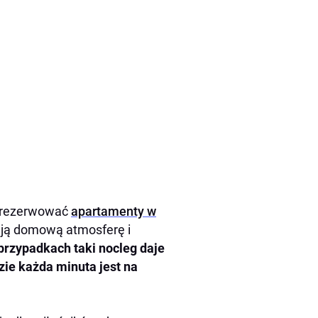
zarezerwować
apartamenty w
rują domową atmosferę i
przypadkach taki nocleg daje
zie każda minuta jest na