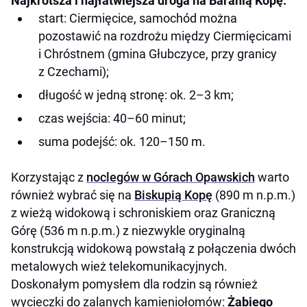
Najkrótsza i najłatwiejsza droga na Baranią Kopę:
start: Ciermięcice, samochód można
pozostawić na rozdrożu między Ciermięcicami
i Chróstnem (gmina Głubczyce, przy granicy
z Czechami);
długość w jedną stronę: ok. 2–3 km;
czas wejścia: 40–60 minut;
suma podejść: ok. 120–150 m.
Korzystając z
noclegów w Górach Opawskich
warto
również wybrać się na
Biskupią Kopę
(890 m n.p.m.)
z wieżą widokową i schroniskiem oraz Graniczną
Górę (536 m n.p.m.) z niezwykle oryginalną
konstrukcją widokową powstałą z połączenia dwóch
metalowych wież telekomunikacyjnych.
Doskonałym pomysłem dla rodzin są również
wycieczki do zalanych kamieniołomów:
Żabiego