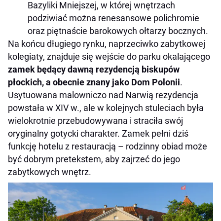
Bazyliki Mniejszej, w której wnętrzach
podziwiać można renesansowe polichromie
oraz piętnaście barokowych ołtarzy bocznych.
Na końcu długiego rynku, naprzeciwko zabytkowej
kolegiaty, znajduje się wejście do parku okalającego
zamek będący dawną rezydencją biskupów
płockich, a obecnie znany jako Dom Polonii
.
Usytuowana malowniczo nad Narwią rezydencja
powstała w XIV w., ale w kolejnych stuleciach była
wielokrotnie przebudowywana i straciła swój
oryginalny gotycki charakter. Zamek pełni dziś
funkcję hotelu z restauracją – rodzinny obiad może
być dobrym pretekstem, aby zajrzeć do jego
zabytkowych wnętrz.