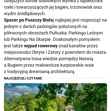
tutejszych borów sosnowych wynika z sąsiedztwa
rzeki i towarzyszących jej bagien, trzcinowisk oraz
wydm śródlądowych.
Spacer po Puszczy Białe
j najlepiej jest rozpocząć na
jednym z dwóch parkingów położonych na
północnych obrzeżach Pułtuska: Parkingu Leśnym
lub Parkingu Na Skarpie. Doskonałym pomysłem
jest także
wypad rowerowy
znad kanałów przez
miejscowości Obryte i Zatory z powrotem do miasta.
Alternatywna trasa wiedzie pomiędzy Narwią
a Bugiem przez malownicze kurpiowskie wsie
z tradycyjną drewnianą architekturą.