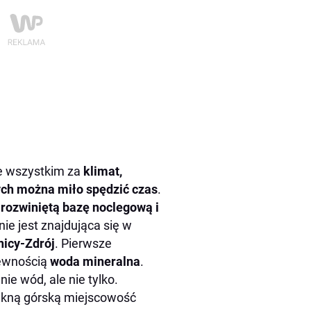
de wszystkim za
klimat,
rych można miło spędzić czas
.
 rozwiniętą bazę noclegową i
śnie jest znajdująca się w
nicy-Zdrój
. Pierwsze
pewnością
woda mineralna
.
ie wód, ale nie tylko.
ękną górską miejscowość