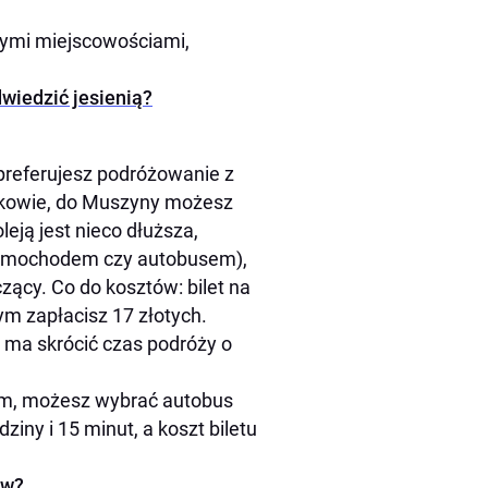
ymi miejscowościami,
dwiedzić jesienią?
 preferujesz podróżowanie z
akowie, do Muszyny możesz
eją jest nieco dłuższa,
 samochodem czy autobusem),
ący. Co do kosztów: bilet na
ym zapłacisz 17 złotych.
 ma skrócić czas podróży o
ym, możesz wybrać autobus
iny i 15 minut, a koszt biletu
ów?