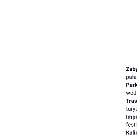
Zaby
pała
Par
wód 
Tras
tury
Impr
fest
Kuli