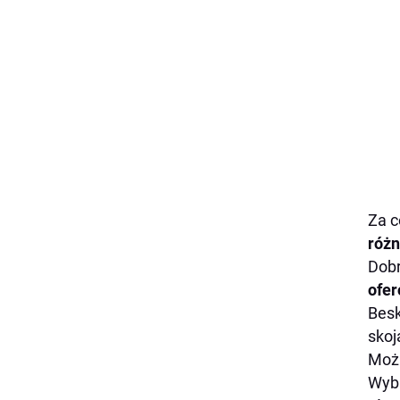
Za c
różn
Dobr
ofer
Besk
skoj
Możn
Wyb