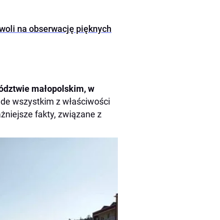
woli na obserwację pięknych
ództwie małopolskim, w
zede wszystkim z właściwości
żniejsze fakty, związane z