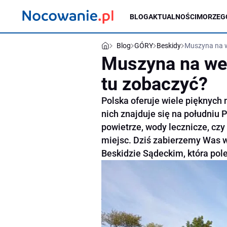
BLOG
AKTUALNOŚCI
MORZE
G
Blog
GÓRY
Beskidy
Muszyna na w
Muszyna na we
tu zobaczyć?
Polska oferuje wiele pięknych
nich znajduje się na południu P
powietrze, wody lecznicze, czy p
miejsc. Dziś zabierzemy Was 
Beskidzie Sądeckim, która pole