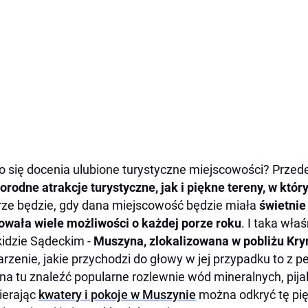
o się docenia ulubione turystyczne miejscowości? Prze
orodne atrakcje turystyczne, jak i piękne tereny, w któ
ze będzie, gdy dana miejscowość będzie miała
świetnie
owała wiele możliwości o każdej porze roku
. I taka wła
idzie Sądeckim -
Muszyna, zlokalizowana w pobliżu Kry
arzenie, jakie przychodzi do głowy w jej przypadku to z 
a tu znaleźć popularne rozlewnie wód mineralnych, pijaln
ierając
kwatery i pokoje w Muszynie
można odkryć tę pi