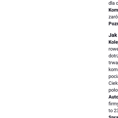
dla 
Kom
zaró
Pozn
Jak
Kole
rowe
dotr
trwa
komf
poci
Ciek
poł
Aut
firm
to 2
Spr