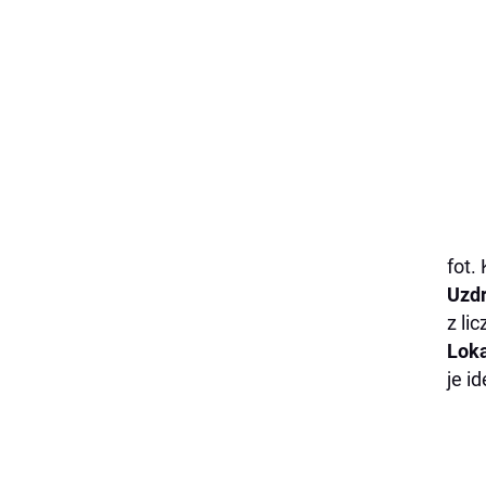
fot.
Uzd
z li
Loka
je i