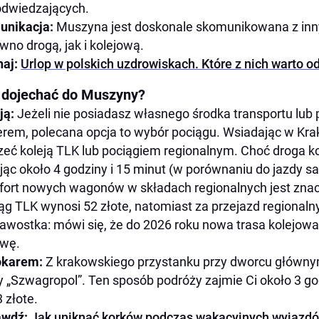
odwiedzających.
unikacja:
Muszyna jest doskonale skomunikowana z inn
wno drogą, jak i kolejową.
aj:
Urlop w polskich uzdrowiskach. Które z nich warto o
 dojechać do Muszyny?
ją:
Jeżeli nie posiadasz własnego środka transportu lub
rem, polecana opcja to wybór pociągu. Wsiadając w Kr
zeć koleją TLK lub pociągiem regionalnym. Choć droga kol
jąc około 4 godziny i 15 minut (w porównaniu do jazdy
ort nowych wagonów w składach regionalnych jest znacz
ąg TLK wynosi 52 złote, natomiast za przejazd regionaln
awostka: mówi się, że do 2026 roku nowa trasa kolejowa
owę.
okarem:
Z krakowskiego przystanku przy dworcu główn
y „Szwagropol”. Ten sposób podróży zajmie Ci około 3 godz
3 złote.
awdź:
Jak uniknąć korków podczas wakacyjnych wyjazd