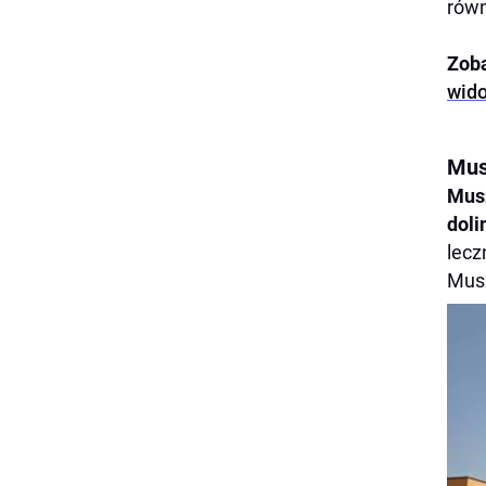
równ
Zoba
wid
Mus
Mus
doli
lecz
Mus