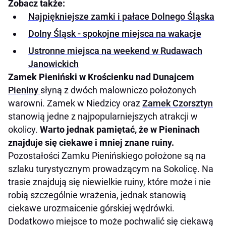
Zobacz także:
Najpiękniejsze zamki i pałace Dolnego Śląska
Dolny Śląsk - spokojne miejsca na wakacje
Ustronne miejsca na weekend w Rudawach
Janowickich
Zamek Pieniński w Krościenku nad Dunajcem
Pieniny
słyną z dwóch malowniczo położonych
warowni. Zamek w Niedzicy oraz
Zamek Czorsztyn
stanowią jedne z najpopularniejszych atrakcji w
okolicy.
Warto jednak pamiętać, że w Pieninach
znajduje się ciekawe i mniej znane ruiny.
Pozostałości Zamku Pienińskiego położone są na
szlaku turystycznym prowadzącym na Sokolicę. Na
trasie znajdują się niewielkie ruiny, które może i nie
robią szczególnie wrażenia, jednak stanowią
ciekawe urozmaicenie górskiej wędrówki.
Dodatkowo miejsce to może pochwalić się ciekawą