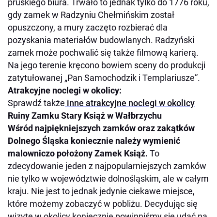
pruskiego biura. Trwało to jednak tylko do 1776 roku,
gdy zamek w Radzyniu Chełmińskim został
opuszczony, a mury zaczęto rozbierać dla
pozyskania materiałów budowlanych. Radzyński
zamek może pochwalić się także filmową karierą.
Na jego terenie kręcono bowiem sceny do produkcji
zatytułowanej „Pan Samochodzik i Templariusze”.
Atrakcyjne noclegi w okolicy:
Sprawdź także
inne atrakcyjne noclegi w okolicy
Ruiny Zamku Stary Książ w Wałbrzychu
Wśród najpiękniejszych zamków oraz zakątków
Dolnego Śląska koniecznie należy wymienić
malowniczo położony Zamek Książ.
To
zdecydowanie jeden z najpopularniejszych zamków
nie tylko w województwie dolnośląskim, ale w całym
kraju. Nie jest to jednak jedynie ciekawe miejsce,
które możemy zobaczyć w pobliżu. Decydując się
wizytę w okolicy koniecznie powinniśmy się udać na