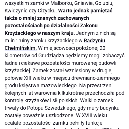
wszystkim zamki w Malborku, Gniewie, Golubiu,
Kwidzynie czy Giżycku.
Warto jednak pamiętać
także o mniej znanych zachowanych
pozostałościach po działalności Zakonu
Krzyżackiego w naszym kraju.
Jednym z nich są
m.in.: ruiny zamku krzyżackiego w
Radzyniu
Chełmińskim.
W miejscowości położonej 20
kilometrów od Grudziądza będziemy mogli zobaczyć
ładne i ciekawe pozostałości murowanej budowli
krzyżackiej. Zamek został wzniesiony w drugiej
połowie XIII wieku w miejscu drewniano-ziemnego
grodu księstwa mazowieckiego. Na przestrzeni
kolejnych lat warownia kilkukrotnie przechodziła pod
kontrolę krzyżaków i sił polskich. Walki o zamek
trwały do Potopu Szwedzkiego, gdy mury budynku
zostały poważnie uszkodzone. W XVIII wieku
ocalałe pozostałości zamku pełniły funkcje