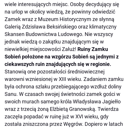
wiele interesujących miejsc. Osoby decydujący się
na urlop w okolicy wiedzą, że powinny odwiedzić
Zamek wraz z Muzeum Historycznym ze słynną
Galerią Zdzisława Beksińskiego oraz klimatyczny
Skansen Budownictwa Ludowego. Nie wszyscy
jednak wiedzą o zakątku znajdującym się w
niewielkiej miejscowości Załuż!
Ruiny Zamku
Sobień położone na wzgórzu Sobień są jednymi z
ciekawszych ruin znajdujących się w regionie.
Stanowią one pozostałości średniowiecznej
warowni wzniesionej w XIII wieku. Zadaniem zamku
była ochrona szlaku przebiegającego wzdłuż doliny
Sanu. W czasach swojej świetności zamek gości w
swoich murach samego króla Władysława Jagiełło
wraz z trzecią żoną Elżbietą Granowską. Twierdza
zaczęła popadać w ruinę już w XVI wieku, gdy
została zniszczona przez Węgrów. Dopiero w latach