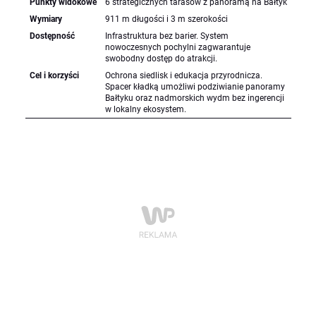
Punkty widokowe
6 strategicznych tarasów z panoramą na Bałtyk
Wymiary
911 m długości i 3 m szerokości
Dostępność
Infrastruktura bez barier. System
nowoczesnych pochylni zagwarantuje
swobodny dostęp do atrakcji.
Cel i korzyści
Ochrona siedlisk i edukacja przyrodnicza.
Spacer kładką umożliwi podziwianie panoramy
Bałtyku oraz nadmorskich wydm bez ingerencji
w lokalny ekosystem.