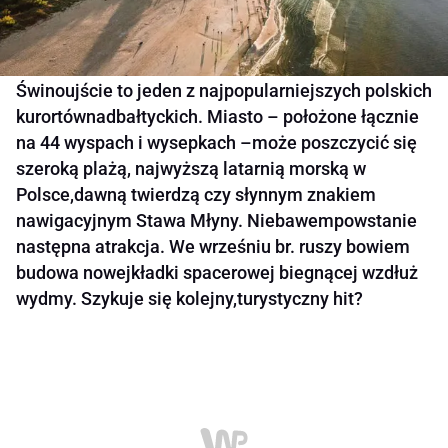
Świnoujście to jeden z najpopularniejszych polskich
kurortównadbałtyckich. Miasto – położone łącznie
na 44 wyspach i wysepkach –może poszczycić się
szeroką plażą, najwyższą latarnią morską w
Polsce,dawną twierdzą czy słynnym znakiem
nawigacyjnym Stawa Młyny. Niebawempowstanie
następna atrakcja. We wrześniu br. ruszy bowiem
budowa nowejkładki spacerowej biegnącej wzdłuż
wydmy. Szykuje się kolejny,turystyczny hit?