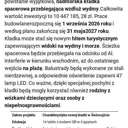
powstanie wyjątkowa,
nadmorska kładka
spacerowa przebiegająca wzdłuż wydmy
.Całkowita
wartość inwestycji to 10 447 185, 28 zł. Prace
budowlanerozpoczną się
1 września 2026 roku
i
według planu zakończą się
31 maja2027 roku
.
Kładka może stać się nowym
hitem turystycznym
zapewniającym
widoki na wydmy i morze
. Ścieżka
spacerowa będzie przebiegała na odcinku od Al.
Interferie w kierunku wschodnim, aż do ostatniego
wejścia
na plażę
. Balustrady będą wykonane ze stali
nierdzewnej, a odpowiednie oświetlenie zapewni 47
lamp LED. Co ważne, dzięki specjalnej pochylni z
kładki będą mogły korzystać również
rodziny z
wózkami dziecięcymi oraz osoby z
niepełnosprawnościami
.
Zakres projektu
Charakterystyka nowej kładki w Świnoujściu
Edukacja
14 tablic z kodami QR w 4 językach