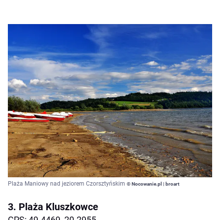
Plaża Maniowy nad jeziorem Czorsztyńskim
© Nocowanie.pl | broart
3. Plaża Kluszkowce
GPS: 49.4469, 20.2955