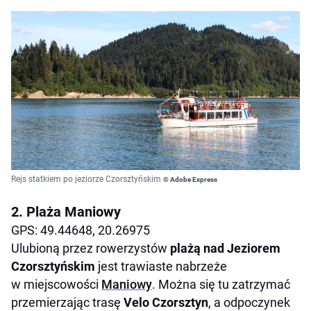
Rejs statkiem po jeziorze Czorsztyńskim
© Adobe Express
2. Plaża Maniowy
GPS: 49.44648, 20.26975
Ulubioną przez rowerzystów
plażą nad Jeziorem
Czorsztyńskim
jest trawiaste nabrzeże
w miejscowości
Maniowy
. Można się tu zatrzymać
przemierzając trasę
Velo Czorsztyn
, a odpoczynek