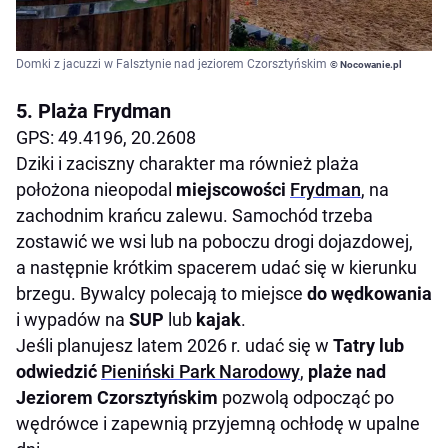
Domki z jacuzzi w Falsztynie nad jeziorem Czorsztyńskim
© Nocowanie.pl
5. Plaża Frydman
GPS: 49.4196, 20.2608
Dziki i zaciszny charakter ma również plaża
położona nieopodal
miejscowości
Frydman
, na
zachodnim krańcu zalewu. Samochód trzeba
zostawić we wsi lub na poboczu drogi dojazdowej,
a następnie krótkim spacerem udać się w kierunku
brzegu. Bywalcy polecają to miejsce
do wędkowania
i wypadów na
SUP
lub
kajak
.
Jeśli planujesz latem 2026 r. udać się w
Tatry lub
odwiedzić
Pieniński Park Narodowy
,
plaże nad
Jeziorem Czorsztyńskim
pozwolą odpocząć po
wędrówce i zapewnią przyjemną ochłodę w upalne