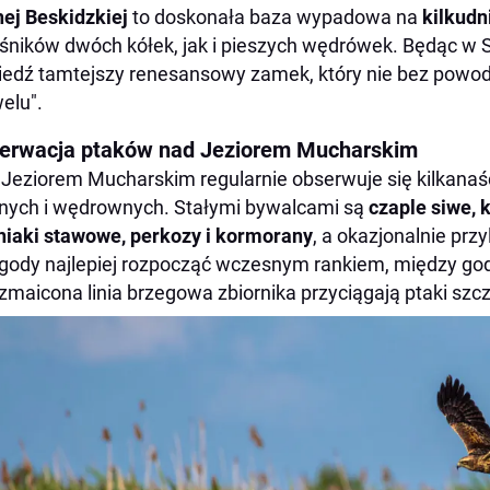
ej Beskidzkiej
to doskonała baza wypadowa na
kilkudn
śników dwóch kółek, jak i pieszych wędrówek. Będąc w S
edź tamtejszy renesansowy zamek, który nie bez powo
elu".
erwacja ptaków nad Jeziorem Mucharskim
Jeziorem Mucharskim regularnie obserwuje się kilkana
ych i wędrownych. Stałymi bywalcami są
czaple siwe, 
niaki stawowe, perkozy i kormorany
, a okazjonalnie przy
gody najlepiej rozpocząć wczesnym rankiem, między god
ozmaicona linia brzegowa zbiornika przyciągają ptaki szcz