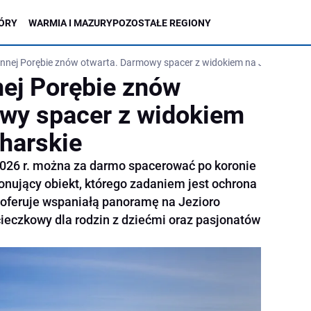
ÓRY
WARMIA I MAZURY
POZOSTAŁE REGIONY
nnej Porębie znów otwarta. Darmowy spacer z widokiem na Jezioro Muc
ej Porębie znów
wy spacer z widokiem
harskie
2026 r. można za darmo spacerować po koronie
onujący obiekt, którego zadaniem jest ochrona
 oferuje wspaniałą panoramę na Jezioro
cieczkowy dla rodzin z dziećmi oraz pasjonatów