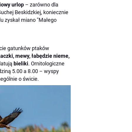
iowy urlop
– zarówno dla
uchej Beskidzkiej, koniecznie
du zyskał miano "Małego
ście gatunków ptaków
kaczki, mewy, łabędzie nieme,
latują
bieliki
. Ornitologiczne
ziną 5.00 a 8.00 – wyspy
ególnie o świcie.