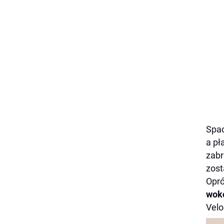
Spa
a pł
zabr
zost
Opró
wokó
Velo