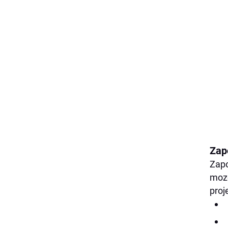
Zap
Zapo
mozo
proj