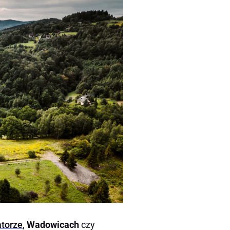
atorze
,
Wadowicach
czy