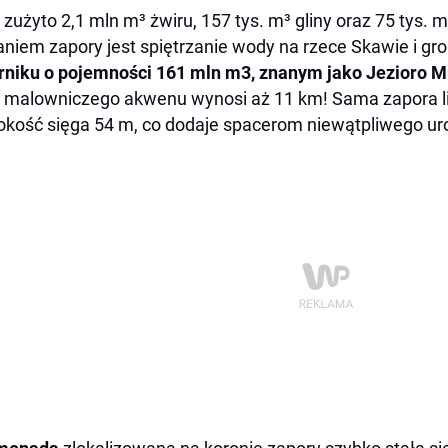
zużyto 2,1 mln m³ żwiru, 157 tys. m³ gliny oraz 75 tys. 
niem zapory jest spiętrzanie wody na rzece Skawie i gr
rniku o pojemności 161 mln m3, znanym jako Jezioro 
 malowniczego akwenu wynosi aż 11 km! Sama zapora li
kość sięga 54 m, co dodaje spacerom niewątpliwego ur