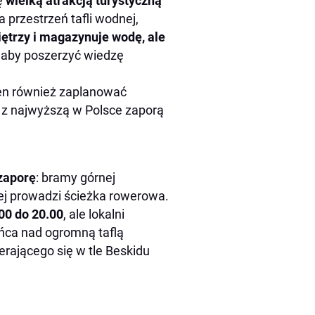
ę
wielką atrakcją turystyczną
przestrzeń tafli wodnej,
piętrzy i magazynuje wodę, ale
, aby poszerzyć wiedzę
ien również zaplanować
z najwyższą w Polsce zaporą
zaporę
: bramy górnej
ej prowadzi ścieżka rowerowa.
00 do 20.00
, ale lokalni
ńca nad ogromną taflą
erającego się w tle Beskidu