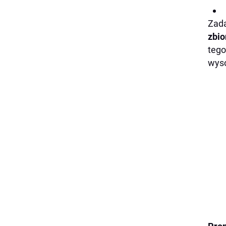
Zada
zbio
tego
wyso