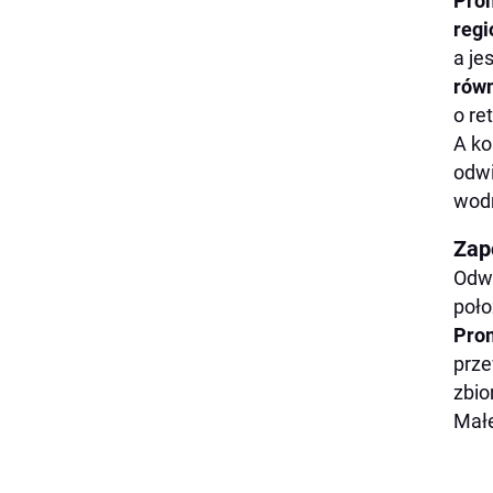
Pro
regi
a je
równ
o re
A ko
odwi
wod
Zap
Odwi
poło
Prom
prze
zbio
Mał