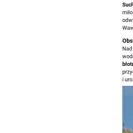
Such
miło
odwi
Waw
Obs
Nad 
wodn
błot
przy
i ur