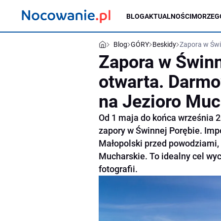
BLOG
AKTUALNOŚCI
MORZE
G
Blog
GÓRY
Beskidy
Zapora w Świ
Zapora w Świnn
otwarta. Darmo
na Jezioro Muc
Od 1 maja do końca września 
zapory w Świnnej Porębie. Imp
Małopolski przed powodziami,
Mucharskie. To idealny cel wy
fotografii.