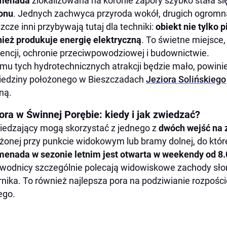
menada
zlokalizowana na koronie zapory szybko stała si
onu
. Jednych zachwyca przyroda wokół, drugich ogromna 
szcze inni przybywają tutaj dla techniki:
obiekt nie tylko 
ież produkuje energię elektryczną
. To świetne miejsce
tencji, ochronie przeciwpowodziowej i budownictwie.
mu tych hydrotechnicznych atrakcji będzie mało, powin
edziny położonego w Bieszczadach
Jeziora Solińskiego
ną.
ora w Świnnej Porębie: kiedy i jak zwiedzać?
edzający mogą skorzystać z jednego z
dwóch wejść na 
żonej przy punkcie widokowym lub bramy dolnej, do któr
enada w sezonie letnim jest otwarta w weekendy od 8.
wodnicy szczególnie polecają widowiskowe zachody sło
rnika. To również najlepsza pora na podziwianie rozpości
ego.