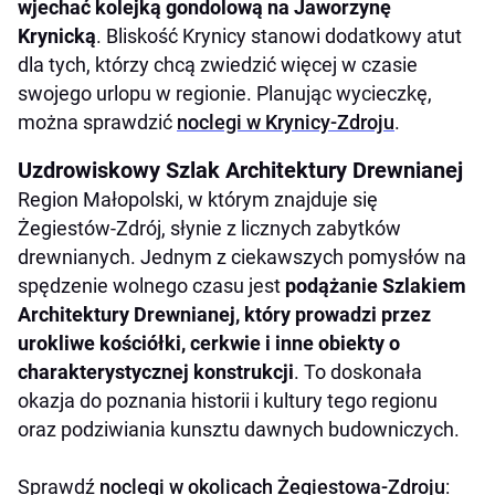
wjechać kolejką gondolową na Jaworzynę
Krynicką
. Bliskość Krynicy stanowi dodatkowy atut
dla tych, którzy chcą zwiedzić więcej w czasie
swojego urlopu w regionie. Planując wycieczkę,
można sprawdzić
noclegi w Krynicy-Zdroju
.
Uzdrowiskowy Szlak Architektury Drewnianej
Region Małopolski, w którym znajduje się
Żegiestów-Zdrój, słynie z licznych zabytków
drewnianych. Jednym z ciekawszych pomysłów na
spędzenie wolnego czasu jest
podążanie Szlakiem
Architektury Drewnianej, który prowadzi przez
urokliwe kościółki, cerkwie i inne obiekty o
charakterystycznej konstrukcji
. To doskonała
okazja do poznania historii i kultury tego regionu
oraz podziwiania kunsztu dawnych budowniczych.
Sprawdź
noclegi w okolicach Żegiestowa-Zdroju
: