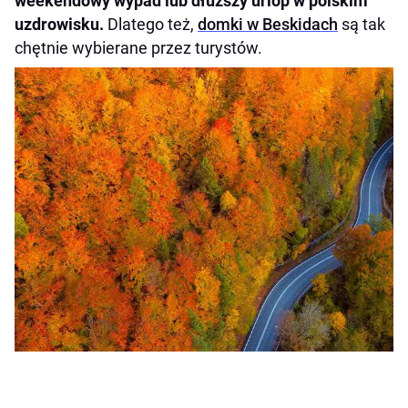
weekendowy wypad lub dłuższy urlop w polskim
uzdrowisku.
Dlatego też,
domki w Beskidach
są tak
chętnie wybierane przez turystów.