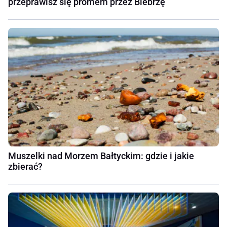
przeprawisz się promem przez Biebrzę
Muszelki nad Morzem Bałtyckim: gdzie i jakie
zbierać?