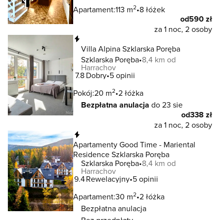
2
Apartament:
113 m
8 łóżek
od
590 zł
za 1 noc, 2 osoby
Natychmiastowa rezerwacja
Villa Alpina Szklarska Poręba
Szklarska Poręba
8,4 km od
Harrachov
7.8
Dobry
5 opinii
2
Pokój:
20 m
2 łóżka
Bezpłatna anulacja
do 23 sie
od
338 zł
za 1 noc, 2 osoby
Natychmiastowa rezerwacja
Apartamenty Good Time - Mariental
Residence Szklarska Poręba
Szklarska Poręba
8,4 km od
Harrachov
9.4
Rewelacyjny
5 opinii
2
Apartament:
30 m
2 łóżka
Bezpłatna anulacja