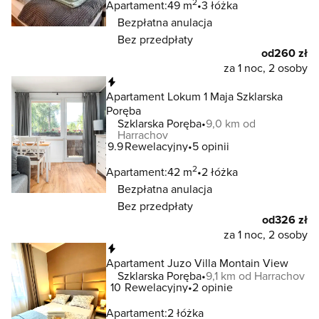
2
Apartament:
49 m
3 łóżka
Bezpłatna anulacja
Bez przedpłaty
od
260 zł
za 1 noc, 2 osoby
Natychmiastowa rezerwacja
Apartament Lokum 1 Maja Szklarska
Poręba
Szklarska Poręba
9,0 km od
Harrachov
9.9
Rewelacyjny
5 opinii
2
Apartament:
42 m
2 łóżka
Bezpłatna anulacja
Bez przedpłaty
od
326 zł
za 1 noc, 2 osoby
Natychmiastowa rezerwacja
Apartament Juzo Villa Montain View
Szklarska Poręba
9,1 km od Harrachov
10
Rewelacyjny
2 opinie
Apartament:
2 łóżka