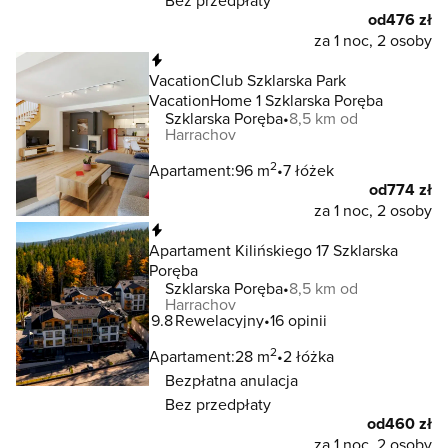
Bez przedpłaty
od
476 zł
za 1 noc, 2 osoby
Natychmiastowa rezerwacja
VacationClub Szklarska Park
VacationHome 1 Szklarska Poręba
Szklarska Poręba
8,5 km od
Harrachov
2
Apartament:
96 m
7 łóżek
od
774 zł
za 1 noc, 2 osoby
Natychmiastowa rezerwacja
Apartament Kilińskiego 17 Szklarska
Poręba
Szklarska Poręba
8,5 km od
Harrachov
9.8
Rewelacyjny
16 opinii
2
Apartament:
28 m
2 łóżka
Bezpłatna anulacja
Bez przedpłaty
od
460 zł
za 1 noc, 2 osoby