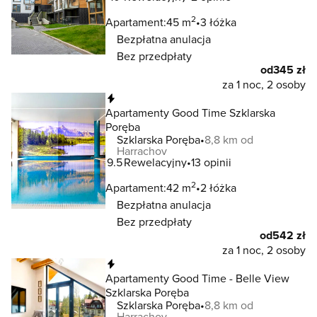
2
Apartament:
45 m
3 łóżka
Bezpłatna anulacja
Bez przedpłaty
od
345 zł
za 1 noc, 2 osoby
Natychmiastowa rezerwacja
Apartamenty Good Time Szklarska
Poręba
Szklarska Poręba
8,8 km od
Harrachov
9.5
Rewelacyjny
13 opinii
2
Apartament:
42 m
2 łóżka
Bezpłatna anulacja
Bez przedpłaty
od
542 zł
za 1 noc, 2 osoby
Natychmiastowa rezerwacja
Apartamenty Good Time - Belle View
Szklarska Poręba
Szklarska Poręba
8,8 km od
Harrachov