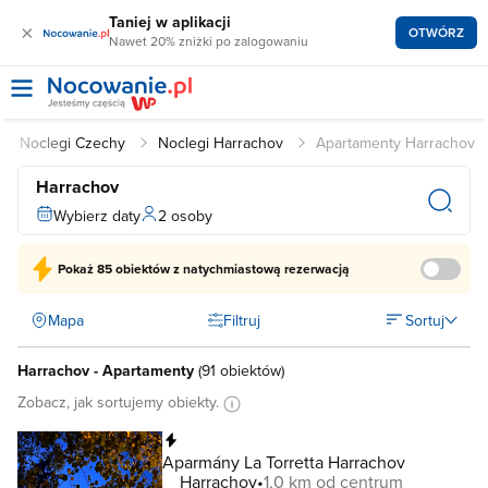
Taniej w aplikacji
×
OTWÓRZ
Nawet 20% zniżki po zalogowaniu
Noclegi Czechy
Noclegi Harrachov
Apartamenty Harrachov
Harrachov
Wybierz daty
2 osoby
Pokaż
85 obiektów
z natychmiastową rezerwacją
Mapa
Filtruj
Sortuj
Harrachov - Apartamenty
(
91 obiektów
)
Zobacz, jak sortujemy obiekty.
Natychmiastowa rezerwacja
Aparmány La Torretta Harrachov
Harrachov
1,0 km od centrum