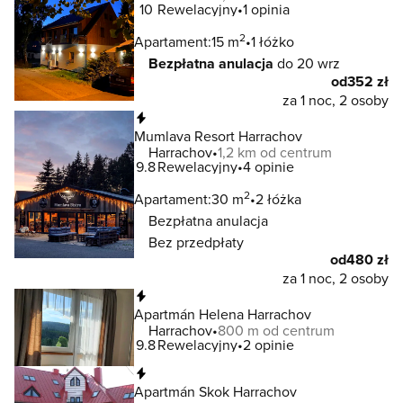
10
Rewelacyjny
1 opinia
2
Apartament:
15 m
1 łóżko
Bezpłatna anulacja
do 20 wrz
od
352 zł
za 1 noc, 2 osoby
Natychmiastowa rezerwacja
Mumlava Resort Harrachov
Harrachov
1,2 km od centrum
9.8
Rewelacyjny
4 opinie
2
Apartament:
30 m
2 łóżka
Bezpłatna anulacja
Bez przedpłaty
od
480 zł
za 1 noc, 2 osoby
Natychmiastowa rezerwacja
Apartmán Helena Harrachov
Harrachov
800 m od centrum
9.8
Rewelacyjny
2 opinie
Natychmiastowa rezerwacja
Apartmán Skok Harrachov