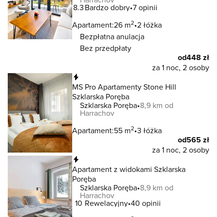
8.3
Bardzo dobry
7 opinii
2
Apartament:
26 m
2 łóżka
Bezpłatna anulacja
Bez przedpłaty
od
448 zł
za 1 noc, 2 osoby
Natychmiastowa rezerwacja
MS Pro Apartamenty Stone Hill
Szklarska Poręba
Szklarska Poręba
8,9 km od
Harrachov
2
Apartament:
55 m
3 łóżka
od
565 zł
za 1 noc, 2 osoby
Natychmiastowa rezerwacja
Apartament z widokami Szklarska
Poręba
Szklarska Poręba
8,9 km od
Harrachov
10
Rewelacyjny
40 opinii