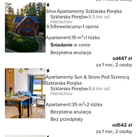
Natychmiastowa rezerwacja
Silva Apartamenty Szklarska Poręba
Szklarska Poręba
8,5 km od
Harrachov
9.5
Rewelacyjny
1 opinia
2
Apartament:
15 m
1 łóżko
Śniadanie
w cenie
Bezpłatna anulacja
od
447 zł
za 1 noc, 2 osoby
Natychmiastowa rezerwacja
Apartamenty Sun & Snow Pod Szrenicą
Szklarska Poręba
Szklarska Poręba
8,6 km od
Harrachov
2
Apartament:
35 m
2 łóżka
Bezpłatna anulacja
Bez przedpłaty
od
542 zł
za 1 noc, 2 osoby