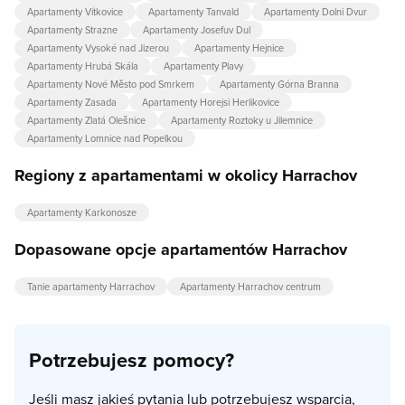
Apartamenty Vítkovice
Apartamenty Tanvald
Apartamenty Dolni Dvur
Apartamenty Strazne
Apartamenty Josefuv Dul
Apartamenty Vysoké nad Jizerou
Apartamenty Hejnice
Apartamenty Hrubá Skála
Apartamenty Plavy
Apartamenty Nové Město pod Smrkem
Apartamenty Górna Branna
Apartamenty Zasada
Apartamenty Horejsi Herlikovice
Apartamenty Zlatá Olešnice
Apartamenty Roztoky u Jilemnice
Apartamenty Lomnice nad Popelkou
Regiony z apartamentami w okolicy Harrachov
Apartamenty Karkonosze
Dopasowane opcje apartamentów Harrachov
Tanie apartamenty Harrachov
Apartamenty Harrachov centrum
Potrzebujesz pomocy?
Jeśli masz jakieś pytania lub potrzebujesz wsparcia,