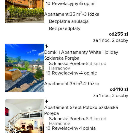
10
Rewelacyjny
5 opinii
2
Apartament:
35 m
3 łóżka
Bezpłatna anulacja
Bez przedpłaty
od
255 zł
za 1 noc, 2 osoby
Natychmiastowa rezerwacja
Domki i Apartamenty White Holiday
Szklarska Poręba
Szklarska Poręba
8,3 km od
Harrachov
10
Rewelacyjny
4 opinie
2
Apartament:
35 m
2 łóżka
od
410 zł
za 1 noc, 2 osoby
Natychmiastowa rezerwacja
Apartament Szept Potoku Szklarska
Poręba
Szklarska Poręba
8,3 km od
Harrachov
10
Rewelacyjny
1 opinia