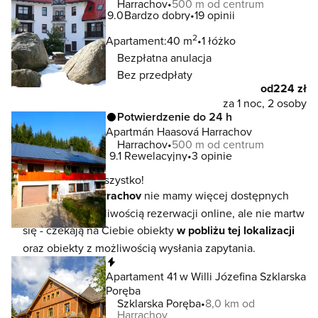
Harrachov
500 m od centrum
9.0
Bardzo dobry
19 opinii
2
Apartament:
40 m
1 łóżko
Bezpłatna anulacja
Bez przedpłaty
od
224 zł
za 1 noc, 2 osoby
Potwierdzenie do 24 h
Apartmán Haasová Harrachov
Harrachov
500 m od centrum
9.1
Rewelacyjny
3 opinie
To jeszcze nie wszystko!
W lokalizacji
Harrachov
nie mamy więcej dostępnych
noclegów z możliwością rezerwacji online, ale nie martw
się - czekają na Ciebie obiekty
w pobliżu tej lokalizacji
oraz obiekty z możliwością wysłania zapytania.
Natychmiastowa rezerwacja
Apartament 41 w Willi Józefina Szklarska
Poręba
Szklarska Poręba
8,0 km od
Harrachov