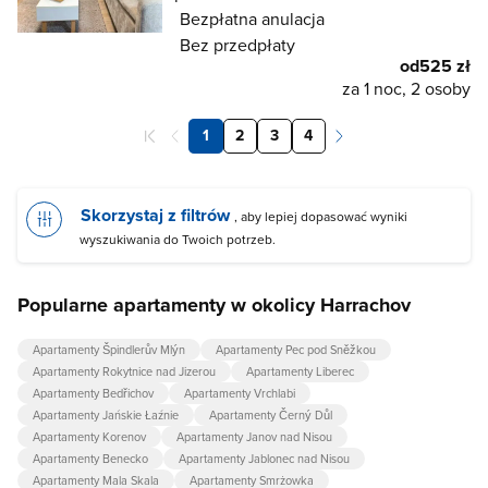
Bezpłatna anulacja
Bez przedpłaty
od
525 zł
za 1 noc, 2 osoby
1
2
3
4
Skorzystaj z filtrów
, aby lepiej dopasować wyniki
wyszukiwania do Twoich potrzeb.
Popularne apartamenty w okolicy Harrachov
Apartamenty Špindlerův Mlýn
Apartamenty Pec pod Sněžkou
Apartamenty Rokytnice nad Jizerou
Apartamenty Liberec
Apartamenty Bedřichov
Apartamenty Vrchlabi
Apartamenty Jańskie Łaźnie
Apartamenty Černý Důl
Apartamenty Korenov
Apartamenty Janov nad Nisou
Apartamenty Benecko
Apartamenty Jablonec nad Nisou
Apartamenty Mala Skala
Apartamenty Smrżowka