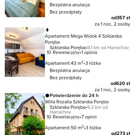
Bezpłatna anulacja
Bez przedpłaty
od
357 zł
za 1 noc, 2 osoby
Natychmiastowa rezerwacja
Apartament Mega Widok 4 Szklarska
Poręba
Szklarska Poręba
9,1 km od Harrachov
10
Rewelacyjny
1 opinia
2
Apartament:
43 m
3 łóżka
Bezpłatna anulacja
Bez przedpłaty
od
620 zł
za 1 noc, 2 osoby
Potwierdzenie do 24 h
Willa Rozalia Szklarska Poręba
Szklarska Poręba
9,3 km od
Harrachov
10
Rewelacyjny
7 opinii
2
Apartament:
50 m
3 łóżka
od
273 zł