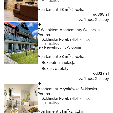
Harrachov
2
Apartament:
53 m
2 łóżka
od
365 zł
za 1 noc, 2 osoby
Natychmiastowa rezerwacja
Z Widokiem Apartamenty Szklarska
Poręba
Szklarska Poręba
9,4 km od
Harrachov
9.7
Rewelacyjny
5 opinii
2
Apartament:
33 m
2 łóżka
Bezpłatna anulacja
Bez przedpłaty
od
327 zł
za 1 noc, 2 osoby
Natychmiastowa rezerwacja
Apartament Młynkówka Szklarska
Poręba
Szklarska Poręba
9,4 km od
Harrachov
2
Apartament:
31 m
2 łóżka