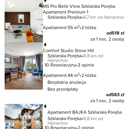
Natychmiastowa rezerwacja
MS Pro Belle View Szklarska Poręba
Apartament Premium 1
Szklarska Poręba
8,7 km od Harrachov
2
Apartament:
55 m
2 łóżka
od
518 zł
za 1 noc, 2 osoby
Natychmiastowa rezerwacja
Comfort Studio Stone Hill
Szklarska Poręba
8,8 km od
Harrachov
10
Rewelacyjny
3 opinie
2
Apartament:
44 m
2 łóżka
Bezpłatna anulacja
Bez przedpłaty
od
583 zł
za 1 noc, 2 osoby
Natychmiastowa rezerwacja
Apartament BAJKA Szklarska Poręba
Szklarska Poręba
8,8 km od
Harrachov
10
Rewelacyjny
2 opinie