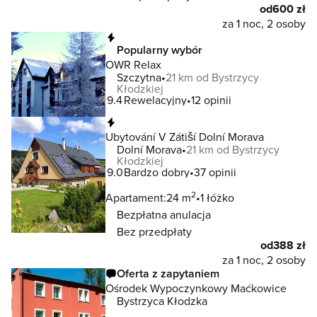
od
600 zł
za 1 noc, 2 osoby
Natychmiastowa rezerwacja
Popularny wybór
OWR Relax
Szczytna
21 km od Bystrzycy
Kłodzkiej
9.4
Rewelacyjny
12 opinii
Natychmiastowa rezerwacja
Ubytování V Zátiší Dolní Morava
Dolní Morava
21 km od Bystrzycy
Kłodzkiej
9.0
Bardzo dobry
37 opinii
2
Apartament:
24 m
1 łóżko
Bezpłatna anulacja
Bez przedpłaty
od
388 zł
za 1 noc, 2 osoby
Oferta z zapytaniem
Ośrodek Wypoczynkowy Maćkowice
Bystrzyca Kłodzka