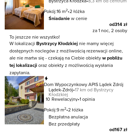
Bystrzyca Kłodzka
8,3 km od centrum
2
Pokój:
16 m
2 łóżka
Śniadanie
w cenie
od
314 zł
za 1 noc, 2 osoby
To jeszcze nie wszystko!
W lokalizacji
Bystrzycy Kłodzkiej
nie mamy więcej
dostępnych noclegów z możliwością rezerwacji online,
ale nie martw się - czekają na Ciebie obiekty
w pobliżu
tej lokalizacji
oraz obiekty z możliwością wysłania
zapytania.
Natychmiastowa rezerwacja
Dom Wypoczynkowy APIS Lądek Zdrój
Lądek-Zdrój
17 km od Bystrzycy
Kłodzkiej
10
Rewelacyjny
1 opinia
2
Pokój:
9 m
2 łóżka
Bezpłatna anulacja
Bez przedpłaty
od
167 zł