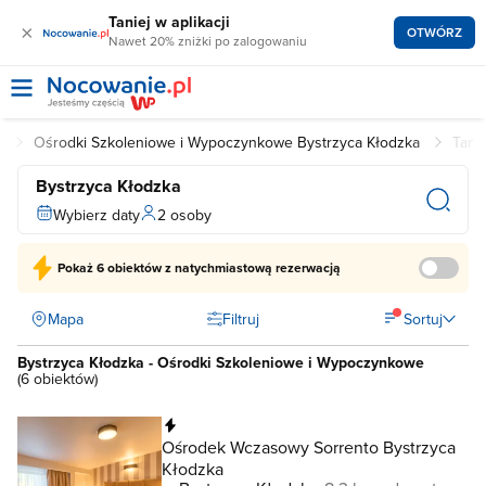
Taniej w aplikacji
×
OTWÓRZ
Nawet 20% zniżki po zalogowaniu
a
Ośrodki Szkoleniowe i Wypoczynkowe Bystrzyca Kłodzka
Tani
Bystrzyca Kłodzka
Wybierz daty
2 osoby
Pokaż
6 obiektów
z natychmiastową rezerwacją
Mapa
Filtruj
Sortuj
Bystrzyca Kłodzka - Ośrodki Szkoleniowe i Wypoczynkowe
(
6 obiektów
)
Natychmiastowa rezerwacja
Ośrodek Wczasowy Sorrento Bystrzyca
Kłodzka