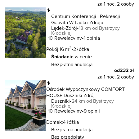
za 1 noc, 2 osoby
Natychmiastowa rezerwacja
Centrum Konferencji I Rekreacji
Geovita W Lądku-Zdroju
Lądek-Zdrój
18 km od Bystrzycy
Kłodzkiej
10
Rewelacyjny
1 opinia
2
Pokój:
16 m
2 łóżka
Śniadanie
w cenie
Bezpłatna anulacja
od
232 zł
za 1 noc, 2 osoby
Natychmiastowa rezerwacja
Ośrodek Wypoczynkowy COMFORT
HOUSE Duszniki Zdrój
Duszniki
24 km od Bystrzycy
Kłodzkiej
10
Rewelacyjny
9 opinii
Domek:
4 łóżka
Bezpłatna anulacja
Bez przedpłaty