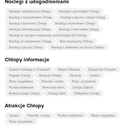
Noclegi z udogodnieniami
Noclegi z telewizorem Chłopy
Noclegi z parkingiem Chłopy
Noclegi z wyżywieniem Chłopy
Noclegi z placem zabaw Chłopy
Noclegi z basenem Chłopy
Noclegi z kominkiem Chłopy
Noclegi z klimatyzacją Chłopy
Noclegi z internetem Chłopy
Noclegi ze stacjami ładowania samochodów EV Chłopy
Noclegi ze śniadaniem Chłopy
Bon turystyczny Chłopy
Noclegi z jacuzzi Chłopy
Noclegi z widokiem na morze Chłopy
Chłopy informacje
Szukam noclegu w Chłopach
Mapa Chłopów
Dojazd do Chłopów
Pogoda Chłopy
Atrakcje Chłopy
Atrakcje
Jeziora
Plaże i kąpieliska
Pomniki, rzeźby
Porty i przystanie
Punkty widokowe
Pełna lista ofert
Chłopy Zdjecia
Rozkład jazdy Chłopy
Chłopy Ulice
Odległości Chłopy
Atrakcje Chłopy
Jeziora
Pomniki, rzeźby
Punkty widokowe
Plaże i kąpieliska
Porty i przystanie