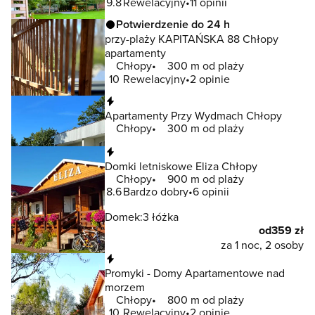
9.8
Rewelacyjny
11 opinii
Potwierdzenie do 24 h
przy-plaży KAPITAŃSKA 88 Chłopy
apartamenty
Chłopy
300 m od plaży
10
Rewelacyjny
2 opinie
Natychmiastowa rezerwacja
Apartamenty Przy Wydmach Chłopy
Chłopy
300 m od plaży
Natychmiastowa rezerwacja
Domki letniskowe Eliza Chłopy
Chłopy
900 m od plaży
8.6
Bardzo dobry
6 opinii
Domek:
3 łóżka
od
359 zł
za 1 noc, 2 osoby
Natychmiastowa rezerwacja
Promyki - Domy Apartamentowe nad
morzem
Chłopy
800 m od plaży
10
Rewelacyjny
2 opinie