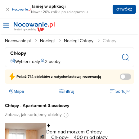
Taniej w aplikacji
×
OTWÓRZ
Nawet 20% zniżki po zalogowaniu
Nocowanie.pl
Noclegi
Noclegi Chłopy
Chłopy
Chłopy
Wybierz daty
2 osoby
Pokaż
714 obiektów
z natychmiastową rezerwacją
Mapa
Filtruj
Sortuj
Chłopy - Apartament 3-osobowy
Zobacz, jak sortujemy obiekty.
Natychmiastowa rezerwacja
Dom nad morzem Chłopy
Chłopy
400 m od plaży