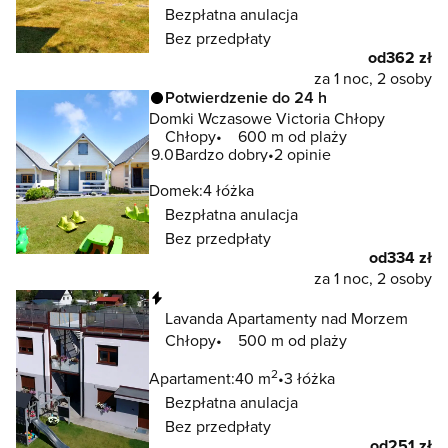
Bezpłatna anulacja
Bez przedpłaty
od
362 zł
za 1 noc, 2 osoby
Potwierdzenie do 24 h
Domki Wczasowe Victoria Chłopy
Chłopy
600 m od plaży
9.0
Bardzo dobry
2 opinie
Domek:
4 łóżka
Bezpłatna anulacja
Bez przedpłaty
od
334 zł
za 1 noc, 2 osoby
Natychmiastowa rezerwacja
Lavanda Apartamenty nad Morzem
Chłopy
500 m od plaży
2
Apartament:
40 m
3 łóżka
Bezpłatna anulacja
Bez przedpłaty
od
251 zł