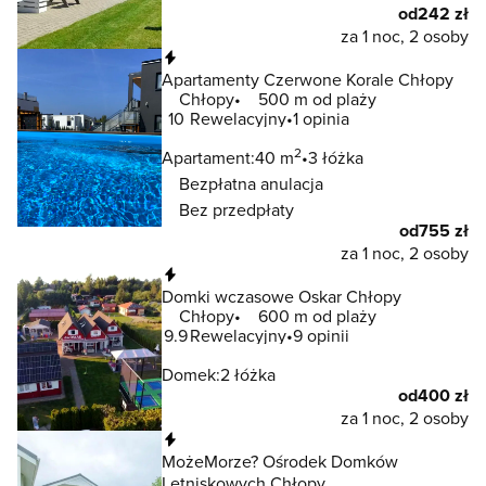
od
242 zł
za 1 noc, 2 osoby
Natychmiastowa rezerwacja
Apartamenty Czerwone Korale Chłopy
Chłopy
500 m od plaży
10
Rewelacyjny
1 opinia
2
Apartament:
40 m
3 łóżka
Bezpłatna anulacja
Bez przedpłaty
od
755 zł
za 1 noc, 2 osoby
Natychmiastowa rezerwacja
Domki wczasowe Oskar Chłopy
Chłopy
600 m od plaży
9.9
Rewelacyjny
9 opinii
Domek:
2 łóżka
od
400 zł
za 1 noc, 2 osoby
Natychmiastowa rezerwacja
MożeMorze? Ośrodek Domków
Letniskowych Chłopy