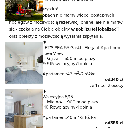
To jeszcze nie wszystko!
W lokalizacji
Chłopach
nie mamy więcej dostępnych
noclegów z możliwością rezerwacji online, ale nie martw
się - czekają na Ciebie obiekty
w pobliżu tej lokalizacji
oraz obiekty z możliwością wysłania zapytania.
Natychmiastowa rezerwacja
LET'S SEA 55 Gąski | Elegant Apartment
| Sea View
Gąski
500 m od plaży
9.5
Rewelacyjny
1 opinia
2
Apartament:
42 m
2 łóżka
od
340 zł
za 1 noc, 2 osoby
Natychmiastowa rezerwacja
Wakacyjna 5/15
Mielno
900 m od plaży
10
Rewelacyjny
1 opinia
2
Apartament:
40 m
2 łóżka
od
389 zł