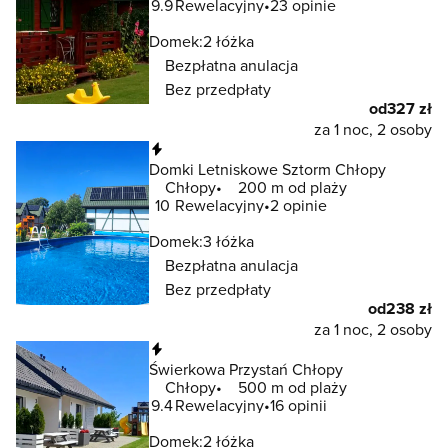
9.9
Rewelacyjny
23 opinie
Domek:
2 łóżka
Bezpłatna anulacja
Bez przedpłaty
od
327 zł
za 1 noc, 2 osoby
Natychmiastowa rezerwacja
Domki Letniskowe Sztorm Chłopy
Chłopy
200 m od plaży
10
Rewelacyjny
2 opinie
Domek:
3 łóżka
Bezpłatna anulacja
Bez przedpłaty
od
238 zł
za 1 noc, 2 osoby
Natychmiastowa rezerwacja
Świerkowa Przystań Chłopy
Chłopy
500 m od plaży
9.4
Rewelacyjny
16 opinii
Domek:
2 łóżka