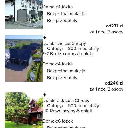
Domek:
4 łóżka
Bezpłatna anulacja
Bez przedpłaty
od
271 zł
za 1 noc, 2 osoby
Natychmiastowa rezerwacja
Domki Delicja Chłopy
Chłopy
800 m od plaży
9.0
Bardzo dobry
1 opinia
Domek:
4 łóżka
Bezpłatna anulacja
Bez przedpłaty
od
246 zł
za 1 noc, 2 osoby
Natychmiastowa rezerwacja
Domki U Jacola Chłopy
Chłopy
500 m od plaży
10
Rewelacyjny
5 opinii
Domek:
6 łóżek
Bezpłatna anulacja