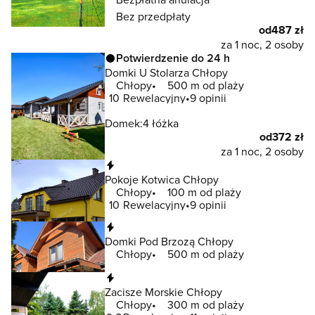
Bez przedpłaty
od
487 zł
za 1 noc, 2 osoby
Potwierdzenie do 24 h
Domki U Stolarza Chłopy
Chłopy
500 m od plaży
10
Rewelacyjny
9 opinii
Domek:
4 łóżka
od
372 zł
za 1 noc, 2 osoby
Natychmiastowa rezerwacja
Pokoje Kotwica Chłopy
Chłopy
100 m od plaży
10
Rewelacyjny
9 opinii
Natychmiastowa rezerwacja
Domki Pod Brzozą Chłopy
Chłopy
500 m od plaży
Natychmiastowa rezerwacja
Zacisze Morskie Chłopy
Chłopy
300 m od plaży