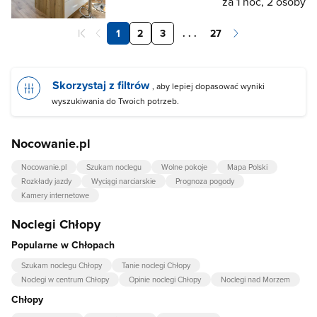
za 1 noc, 2 osoby
1
2
3
. . .
27
Skorzystaj z filtrów
, aby lepiej dopasować wyniki
wyszukiwania do Twoich potrzeb.
Nocowanie.pl
Nocowanie.pl
Szukam noclegu
Wolne pokoje
Mapa Polski
Rozkłady jazdy
Wyciągi narciarskie
Prognoza pogody
Kamery internetowe
Noclegi Chłopy
Popularne w Chłopach
Szukam noclegu Chłopy
Tanie noclegi Chłopy
Noclegi w centrum Chłopy
Opinie noclegi Chłopy
Noclegi nad Morzem
Chłopy