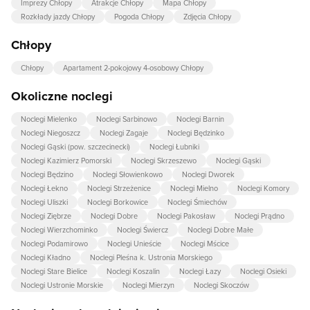
Imprezy Chłopy
Atrakcje Chłopy
Mapa Chłopy
Rozkłady jazdy Chłopy
Pogoda Chłopy
Zdjęcia Chłopy
Chłopy
Chłopy
Apartament 2-pokojowy 4-osobowy Chłopy
Okoliczne noclegi
Noclegi Mielenko
Noclegi Sarbinowo
Noclegi Barnin
Noclegi Niegoszcz
Noclegi Zagaje
Noclegi Będzinko
Noclegi Gąski (pow. szczecinecki)
Noclegi Łubniki
Noclegi Kazimierz Pomorski
Noclegi Skrzeszewo
Noclegi Gąski
Noclegi Będzino
Noclegi Słowienkowo
Noclegi Dworek
Noclegi Łekno
Noclegi Strzeżenice
Noclegi Mielno
Noclegi Komory
Noclegi Uliszki
Noclegi Borkowice
Noclegi Śmiechów
Noclegi Ziębrze
Noclegi Dobre
Noclegi Pakosław
Noclegi Prądno
Noclegi Wierzchominko
Noclegi Świercz
Noclegi Dobre Małe
Noclegi Podamirowo
Noclegi Unieście
Noclegi Mścice
Noclegi Kładno
Noclegi Pleśna k. Ustronia Morskiego
Noclegi Stare Bielice
Noclegi Koszalin
Noclegi Łazy
Noclegi Osieki
Noclegi Ustronie Morskie
Noclegi Mierzyn
Noclegi Skoczów