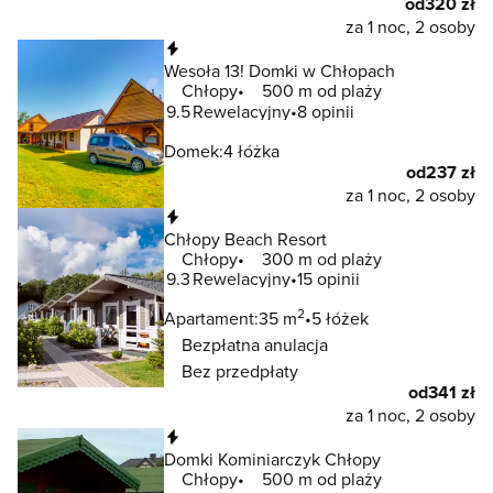
od
320 zł
za 1 noc, 2 osoby
Natychmiastowa rezerwacja
Wesoła 13! Domki w Chłopach
Chłopy
500 m od plaży
9.5
Rewelacyjny
8 opinii
Domek:
4 łóżka
od
237 zł
za 1 noc, 2 osoby
Natychmiastowa rezerwacja
Chłopy Beach Resort
Chłopy
300 m od plaży
9.3
Rewelacyjny
15 opinii
2
Apartament:
35 m
5 łóżek
Bezpłatna anulacja
Bez przedpłaty
od
341 zł
za 1 noc, 2 osoby
Natychmiastowa rezerwacja
Domki Kominiarczyk Chłopy
Chłopy
500 m od plaży