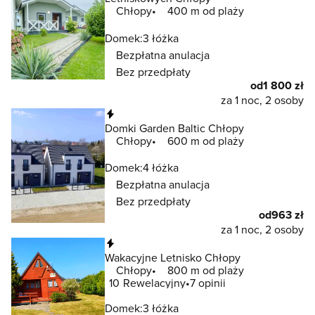
Chłopy
400 m od plaży
Domek:
3 łóżka
Bezpłatna anulacja
Bez przedpłaty
od
1 800 zł
za 1 noc, 2 osoby
Natychmiastowa rezerwacja
Domki Garden Baltic Chłopy
Chłopy
600 m od plaży
Domek:
4 łóżka
Bezpłatna anulacja
Bez przedpłaty
od
963 zł
za 1 noc, 2 osoby
Natychmiastowa rezerwacja
Wakacyjne Letnisko Chłopy
Chłopy
800 m od plaży
10
Rewelacyjny
7 opinii
Domek:
3 łóżka