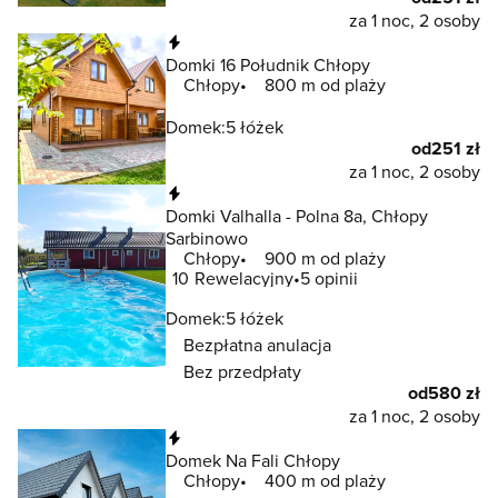
za 1 noc, 2 osoby
Natychmiastowa rezerwacja
Domki 16 Południk Chłopy
Chłopy
800 m od plaży
Domek:
5 łóżek
od
251 zł
za 1 noc, 2 osoby
Natychmiastowa rezerwacja
Domki Valhalla - Polna 8a, Chłopy
Sarbinowo
Chłopy
900 m od plaży
10
Rewelacyjny
5 opinii
Domek:
5 łóżek
Bezpłatna anulacja
Bez przedpłaty
od
580 zł
za 1 noc, 2 osoby
Natychmiastowa rezerwacja
Domek Na Fali Chłopy
Chłopy
400 m od plaży