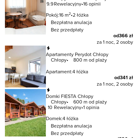
9.9
Rewelacyjny
16 opinii
2
Pokój:
16 m
2 łóżka
Bezpłatna anulacja
Bez przedpłaty
od
366 zł
za 1 noc, 2 osoby
Natychmiastowa rezerwacja
Apartamenty Perydot Chłopy
Chłopy
800 m od plaży
Apartament:
4 łóżka
od
341 zł
za 1 noc, 2 osoby
Natychmiastowa rezerwacja
Domki FIESTA Chłopy
Chłopy
600 m od plaży
10
Rewelacyjny
1 opinia
Domek:
4 łóżka
Bezpłatna anulacja
Bez przedpłaty