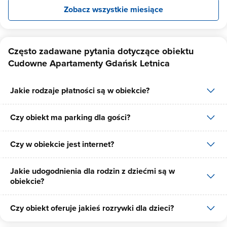
Zobacz wszystkie miesiące
Często zadawane pytania dotyczące obiektu
Cudowne Apartamenty Gdańsk Letnica
Jakie rodzaje płatności są w obiekcie?
Czy obiekt ma parking dla gości?
W obiekcie dostępne są następujące formy płatności: gotówka,
płatność przelewem.
Czy w obiekcie jest internet?
Tak, Cudowne Apartamenty Gdańsk Letnica posiada bezpłatny
parking dla gości na 1 miejsce.
Jakie udogodnienia dla rodzin z dziećmi są w
Tak, Cudowne Apartamenty Gdańsk Letnica udostępnia dla swoich
obiekcie?
gości internet.
Czy obiekt oferuje jakieś rozrywki dla dzieci?
Udogodnienia dla rodzin z dziećmi jakie oferuje Cudowne
Apartamenty Gdańsk Letnica to: gry planszowe/multimedialne.