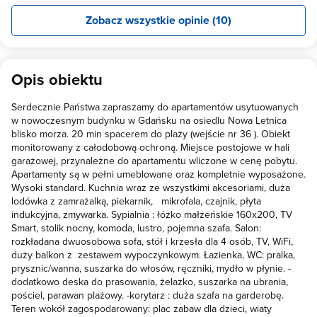
Zobacz wszystkie opinie (10)
Opis obiektu
Serdecznie Państwa zapraszamy do apartamentów usytuowanych
w nowoczesnym budynku w Gdańsku na osiedlu Nowa Letnica
blisko morza. 20 min spacerem do plaży (wejście nr 36 ). Obiekt
monitorowany z całodobową ochroną. Miejsce postojowe w hali
garażowej, przynależne do apartamentu wliczone w cenę pobytu.
Apartamenty są w pełni umeblowane oraz kompletnie wyposażone.
Wysoki standard. Kuchnia wraz ze wszystkimi akcesoriami, duża
lodówka z zamrażalką, piekarnik, mikrofala, czajnik, płyta
indukcyjna, zmywarka. Sypialnia : łóżko małżeńskie 160x200, TV
Smart, stolik nocny, komoda, lustro, pojemna szafa. Salon:
rozkładana dwuosobowa sofa, stół i krzesła dla 4 osób, TV, WiFi,
duży balkon z zestawem wypoczynkowym. Łazienka, WC: pralka,
prysznic/wanna, suszarka do włosów, ręczniki, mydło w płynie. -
dodatkowo deska do prasowania, żelazko, suszarka na ubrania,
pościel, parawan plażowy. -korytarz : duża szafa na garderobę.
Teren wokół zagospodarowany: plac zabaw dla dzieci, wiaty