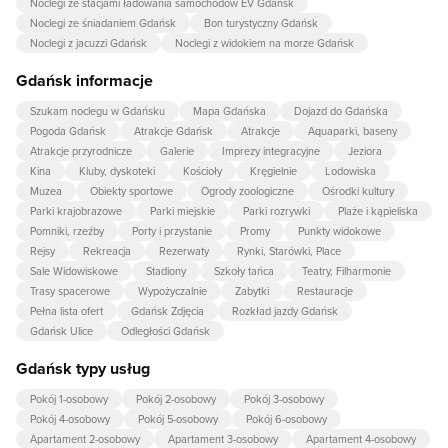
Noclegi ze stacjami ładowania samochodów EV Gdańsk
Noclegi ze śniadaniem Gdańsk
Bon turystyczny Gdańsk
Noclegi z jacuzzi Gdańsk
Noclegi z widokiem na morze Gdańsk
Gdańsk informacje
Szukam noclegu w Gdańsku
Mapa Gdańska
Dojazd do Gdańska
Pogoda Gdańsk
Atrakcje Gdańsk
Atrakcje
Aquaparki, baseny
Atrakcje przyrodnicze
Galerie
Imprezy integracyjne
Jeziora
Kina
Kluby, dyskoteki
Kościoły
Kręgielnie
Lodowiska
Muzea
Obiekty sportowe
Ogrody zoologiczne
Ośrodki kultury
Parki krajobrazowe
Parki miejskie
Parki rozrywki
Plaże i kąpieliska
Pomniki, rzeźby
Porty i przystanie
Promy
Punkty widokowe
Rejsy
Rekreacja
Rezerwaty
Rynki, Starówki, Place
Sale Widowiskowe
Stadiony
Szkoły tańca
Teatry, Filharmonie
Trasy spacerowe
Wypożyczalnie
Zabytki
Restauracje
Pełna lista ofert
Gdańsk Zdjęcia
Rozkład jazdy Gdańsk
Gdańsk Ulice
Odległości Gdańsk
Gdańsk typy usług
Pokój 1-osobowy
Pokój 2-osobowy
Pokój 3-osobowy
Pokój 4-osobowy
Pokój 5-osobowy
Pokój 6-osobowy
Apartament 2-osobowy
Apartament 3-osobowy
Apartament 4-osobowy