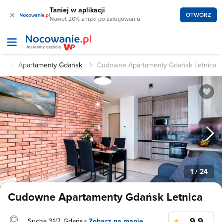
Taniej w aplikacji
×
OTWÓRZ
Nawet 20% zniżki po zalogowaniu
sk
Apartamenty Gdańsk
Cudowne Apartamenty Gdańsk Letnica
1
/ 24
Cudowne Apartamenty Gdańsk Letnica
9.9
Sucha 31/7, Gdańsk
Zobacz na mapie