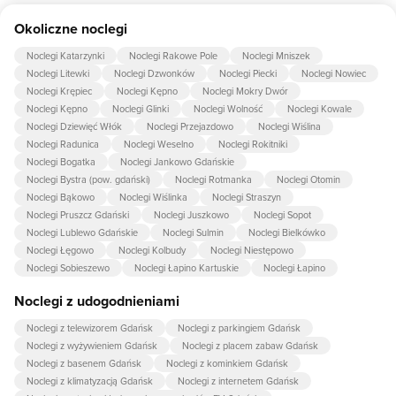
Tak, w obiekcie dla dzieci są przygotowane: plac zabaw dla dzieci,
Okoliczne noclegi
zewnętrzny stół do ping ponga.
Noclegi Katarzynki
Noclegi Rakowe Pole
Noclegi Mniszek
Noclegi Litewki
Noclegi Dzwonków
Noclegi Piecki
Noclegi Nowiec
Noclegi Krępiec
Noclegi Kępno
Noclegi Mokry Dwór
Noclegi Kępno
Noclegi Glinki
Noclegi Wolność
Noclegi Kowale
Noclegi Dziewięć Włók
Noclegi Przejazdowo
Noclegi Wiślina
Noclegi Radunica
Noclegi Weselno
Noclegi Rokitniki
Noclegi Bogatka
Noclegi Jankowo Gdańskie
Noclegi Bystra (pow. gdański)
Noclegi Rotmanka
Noclegi Otomin
Noclegi Bąkowo
Noclegi Wiślinka
Noclegi Straszyn
Noclegi Pruszcz Gdański
Noclegi Juszkowo
Noclegi Sopot
Noclegi Lublewo Gdańskie
Noclegi Sulmin
Noclegi Bielkówko
Noclegi Łęgowo
Noclegi Kolbudy
Noclegi Niestępowo
Noclegi Sobieszewo
Noclegi Łapino Kartuskie
Noclegi Łapino
Noclegi z udogodnieniami
Noclegi z telewizorem Gdańsk
Noclegi z parkingiem Gdańsk
Noclegi z wyżywieniem Gdańsk
Noclegi z placem zabaw Gdańsk
Noclegi z basenem Gdańsk
Noclegi z kominkiem Gdańsk
Noclegi z klimatyzacją Gdańsk
Noclegi z internetem Gdańsk