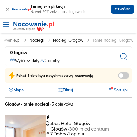
Taniej w aplikacji
×
OTWÓRZ
Nawet 20% zniżki po zalogowaniu
cowanie.pl
Noclegi
Noclegi Głogów
Tanie noclegi Głogów
Głogów
Wybierz daty
2 osoby
Pokaż
4 obiekty
z natychmiastową rezerwacją
Mapa
Filtruj
Sortuj
Głogów - tanie noclegi
(
5 obiektów
)
Natychmiastowa rezerwacja
Qubus Hotel Głogów
Głogów
300 m od centrum
6.7
Dobry
1 opinia