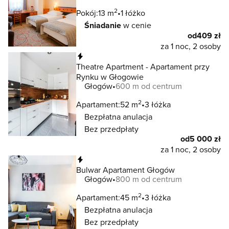
2
Pokój:
13 m
1 łóżko
Śniadanie
w cenie
od
409 zł
za 1 noc, 2 osoby
Natychmiastowa rezerwacja
Theatre Apartment - Apartament przy
Rynku w Głogowie
Głogów
600 m od centrum
2
Apartament:
52 m
3 łóżka
Bezpłatna anulacja
Bez przedpłaty
od
5 000 zł
za 1 noc, 2 osoby
Natychmiastowa rezerwacja
Bulwar Apartament Głogów
Głogów
800 m od centrum
2
Apartament:
45 m
3 łóżka
Bezpłatna anulacja
Bez przedpłaty