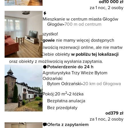
od
10 000 zł
za 1 noc, 2 osoby
Natychmiastowa rezerwacja
Mieszkanie w centrum miasta Głogów
Głogów
700 m od centrum
To jeszcze nie wszystko!
W lokalizacji
Głogowie
nie mamy więcej dostępnych
noclegów z możliwością rezerwacji online, ale nie martw
się - czekają na Ciebie obiekty
w pobliżu tej lokalizacji
oraz obiekty z możliwością wysłania zapytania.
Potwierdzenie do 24 h
Agroturystyka Trzy Wieże Bytom
Odrzański
Bytom Odrzański
20 km od Głogowa
2
Pokój:
20 m
2 łóżka
Bezpłatna anulacja
Bez przedpłaty
od
379 zł
za 1 noc, 2 osoby
Oferta z zapytaniem