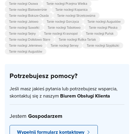
Tanie noclegi Osowa
Tanie noclegi Przejma Wielka
Tanie noclegi Białowierśnie
Tanie noclegi Kopanica
Tanie noclegi Boksze-Osada
Tanie noclegi Strzelcowizna
Tanie noclegi Jałowo
Tanie noclegi Gorczyca
Tanie noclegi Augustów
Tanie noclegi Suwałki
Tanie noclegi Tobołowo
Tanie noclegi Płaska
Tanie noclegi Sejny
Tanie noclegi Krasnopol
Tanie noclegi Puńsk
Tanie noclegi Dolistowo Stare
Tanie noclegi Rutka-Tartak
Tanie noclegi Jeleniewo
Tanie noclegi Serwy
Tanie noclegi Szypliszki
Tanie noclegi Augustów
Potrzebujesz pomocy?
Jeśli masz jakieś pytania lub potrzebujesz wsparcia,
skontaktuj się z naszym
Biurem Obsługi Klienta
Jestem
Gospodarzem
Wypełnij formularz kontaktowy