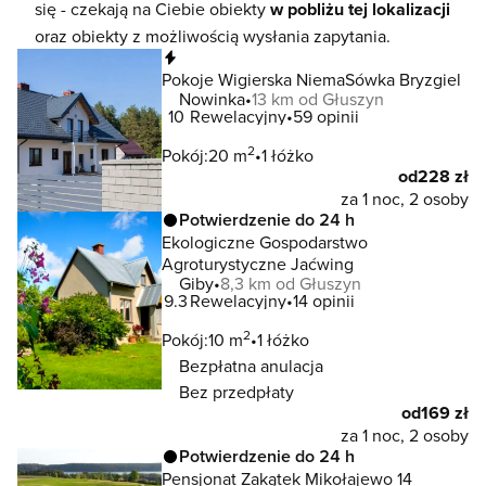
się - czekają na Ciebie obiekty
w pobliżu tej lokalizacji
oraz obiekty z możliwością wysłania zapytania.
Natychmiastowa rezerwacja
Pokoje Wigierska NiemaSówka Bryzgiel
Nowinka
13 km od Głuszyn
10
Rewelacyjny
59 opinii
2
Pokój:
20 m
1 łóżko
od
228 zł
za 1 noc, 2 osoby
Potwierdzenie do 24 h
Ekologiczne Gospodarstwo
Agroturystyczne Jaćwing
Giby
8,3 km od Głuszyn
9.3
Rewelacyjny
14 opinii
2
Pokój:
10 m
1 łóżko
Bezpłatna anulacja
Bez przedpłaty
od
169 zł
za 1 noc, 2 osoby
Potwierdzenie do 24 h
Pensjonat Zakątek Mikołajewo 14