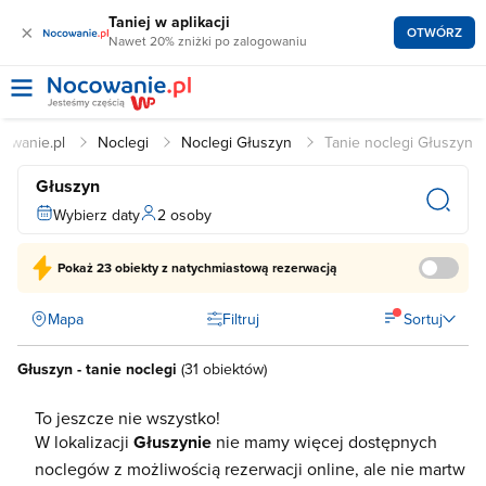
Taniej w aplikacji
×
OTWÓRZ
Nawet 20% zniżki po zalogowaniu
owanie.pl
Noclegi
Noclegi Głuszyn
Tanie noclegi Głuszyn
Głuszyn
Wybierz daty
2 osoby
Pokaż
23 obiekty
z natychmiastową rezerwacją
Mapa
Filtruj
Sortuj
Głuszyn - tanie noclegi
(
31 obiektów
)
To jeszcze nie wszystko!
W lokalizacji
Głuszynie
nie mamy więcej dostępnych
noclegów z możliwością rezerwacji online, ale nie martw