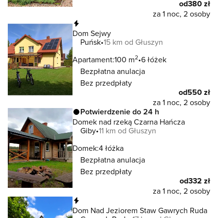
od
380 zł
za 1 noc, 2 osoby
Natychmiastowa rezerwacja
Dom Sejwy
Puńsk
15 km od Głuszyn
2
Apartament:
100 m
6 łóżek
Bezpłatna anulacja
Bez przedpłaty
od
550 zł
za 1 noc, 2 osoby
Potwierdzenie do 24 h
Domek nad rzeką Czarna Hańcza
Giby
11 km od Głuszyn
Domek:
4 łóżka
Bezpłatna anulacja
Bez przedpłaty
od
332 zł
za 1 noc, 2 osoby
Natychmiastowa rezerwacja
Dom Nad Jeziorem Staw Gawrych Ruda