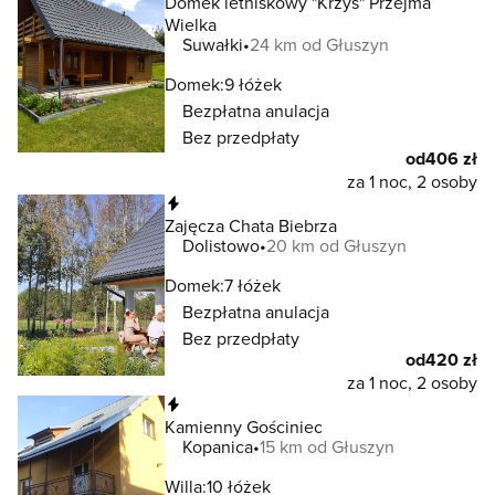
Domek letniskowy "Krzyś" Przejma
Wielka
Suwałki
24 km od Głuszyn
Domek:
9 łóżek
Bezpłatna anulacja
Bez przedpłaty
od
406 zł
za 1 noc, 2 osoby
Natychmiastowa rezerwacja
Zajęcza Chata Biebrza
Dolistowo
20 km od Głuszyn
Domek:
7 łóżek
Bezpłatna anulacja
Bez przedpłaty
od
420 zł
za 1 noc, 2 osoby
Natychmiastowa rezerwacja
Kamienny Gościniec
Kopanica
15 km od Głuszyn
Willa:
10 łóżek