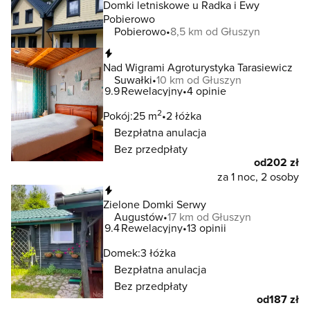
Domki letniskowe u Radka i Ewy
Pobierowo
Pobierowo
8,5 km od Głuszyn
Natychmiastowa rezerwacja
Nad Wigrami Agroturystyka Tarasiewicz
Suwałki
10 km od Głuszyn
9.9
Rewelacyjny
4 opinie
2
Pokój:
25 m
2 łóżka
Bezpłatna anulacja
Bez przedpłaty
od
202 zł
za 1 noc, 2 osoby
Natychmiastowa rezerwacja
Zielone Domki Serwy
Augustów
17 km od Głuszyn
9.4
Rewelacyjny
13 opinii
Domek:
3 łóżka
Bezpłatna anulacja
Bez przedpłaty
od
187 zł