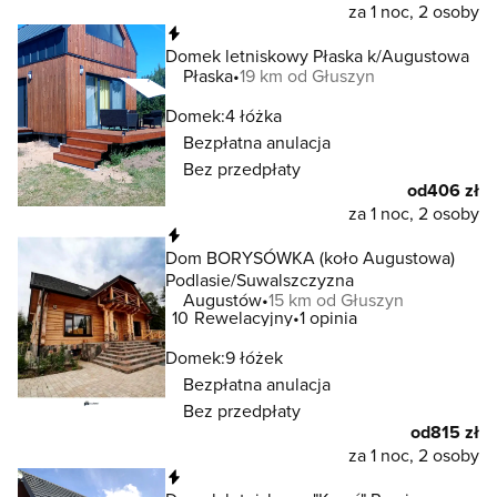
za 1 noc, 2 osoby
Natychmiastowa rezerwacja
Domek letniskowy Płaska k/Augustowa
Płaska
19 km od Głuszyn
Domek:
4 łóżka
Bezpłatna anulacja
Bez przedpłaty
od
406 zł
za 1 noc, 2 osoby
Natychmiastowa rezerwacja
Dom BORYSÓWKA (koło Augustowa)
Podlasie/Suwalszczyzna
Augustów
15 km od Głuszyn
10
Rewelacyjny
1 opinia
Domek:
9 łóżek
Bezpłatna anulacja
Bez przedpłaty
od
815 zł
za 1 noc, 2 osoby
Natychmiastowa rezerwacja