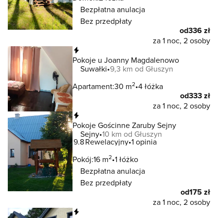
Bezpłatna anulacja
Bez przedpłaty
od
336 zł
za 1 noc, 2 osoby
Natychmiastowa rezerwacja
Pokoje u Joanny Magdalenowo
Suwałki
9,3 km od Głuszyn
2
Apartament:
30 m
4 łóżka
od
333 zł
za 1 noc, 2 osoby
Natychmiastowa rezerwacja
Pokoje Gościnne Zaruby Sejny
Sejny
10 km od Głuszyn
9.8
Rewelacyjny
1 opinia
2
Pokój:
16 m
1 łóżko
Bezpłatna anulacja
Bez przedpłaty
od
175 zł
za 1 noc, 2 osoby
Natychmiastowa rezerwacja