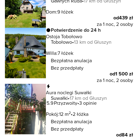
Gawrych Ruda
17 km od Głuszyn
Dom:
9 łóżek
od
439 zł
za 1 noc, 2 osoby
Potwierdzenie do 24 h
Ostoja Tobołowo
Tobołowo
13 km od Głuszyn
Willa:
7 łóżek
Bezpłatna anulacja
Bez przedpłaty
od
1 500 zł
za 1 noc, 2 osoby
Natychmiastowa rezerwacja
Aura noclegi Suwałki
Suwałki
17 km od Głuszyn
5.9
Przyzwoity
3 opinie
2
Pokój:
12 m
2 łóżka
Bezpłatna anulacja
Bez przedpłaty
od
84 zł