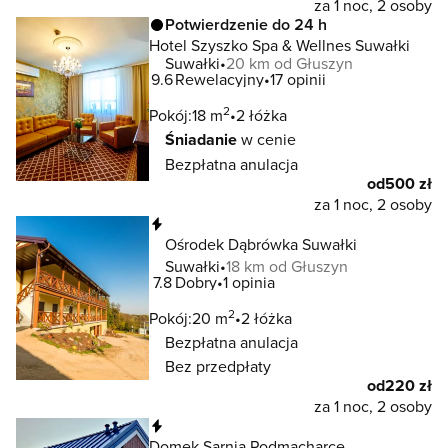
za 1 noc, 2 osoby
Potwierdzenie do 24 h
Hotel Szyszko Spa & Wellnes Suwałki
Suwałki
20 km od Głuszyn
9.6
Rewelacyjny
17 opinii
2
Pokój:
18 m
2 łóżka
Śniadanie
w cenie
Bezpłatna anulacja
od
500 zł
za 1 noc, 2 osoby
Natychmiastowa rezerwacja
Ośrodek Dąbrówka Suwałki
Suwałki
18 km od Głuszyn
7.8
Dobry
1 opinia
2
Pokój:
20 m
2 łóżka
Bezpłatna anulacja
Bez przedpłaty
od
220 zł
za 1 noc, 2 osoby
Natychmiastowa rezerwacja
Domek Sarnia Podmacharce