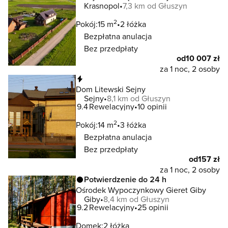
Krasnopol
7,3 km od Głuszyn
2
Pokój:
15 m
2 łóżka
Bezpłatna anulacja
Bez przedpłaty
od
10 007 zł
za 1 noc, 2 osoby
Natychmiastowa rezerwacja
Dom Litewski Sejny
Sejny
8,1 km od Głuszyn
9.4
Rewelacyjny
10 opinii
2
Pokój:
14 m
3 łóżka
Bezpłatna anulacja
Bez przedpłaty
od
157 zł
za 1 noc, 2 osoby
Potwierdzenie do 24 h
Ośrodek Wypoczynkowy Gieret Giby
Giby
8,4 km od Głuszyn
9.2
Rewelacyjny
25 opinii
Domek:
2 łóżka