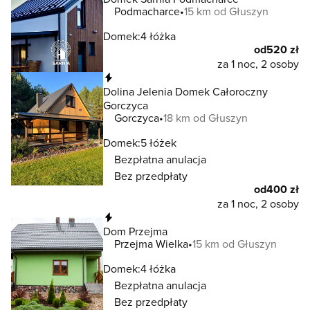
Podmacharce
15 km od Głuszyn
Domek:
4 łóżka
od
520 zł
za 1 noc, 2 osoby
Natychmiastowa rezerwacja
Dolina Jelenia Domek Całoroczny
Gorczyca
Gorczyca
18 km od Głuszyn
Domek:
5 łóżek
Bezpłatna anulacja
Bez przedpłaty
od
400 zł
za 1 noc, 2 osoby
Natychmiastowa rezerwacja
Dom Przejma
Przejma Wielka
15 km od Głuszyn
Domek:
4 łóżka
Bezpłatna anulacja
Bez przedpłaty