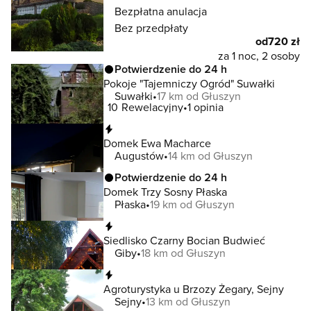
Bezpłatna anulacja
Bez przedpłaty
od
720 zł
za 1 noc, 2 osoby
Potwierdzenie do 24 h
Pokoje "Tajemniczy Ogród" Suwałki
Suwałki
17 km od Głuszyn
10
Rewelacyjny
1 opinia
Natychmiastowa rezerwacja
Domek Ewa Macharce
Augustów
14 km od Głuszyn
Potwierdzenie do 24 h
Domek Trzy Sosny Płaska
Płaska
19 km od Głuszyn
Natychmiastowa rezerwacja
Siedlisko Czarny Bocian Budwieć
Giby
18 km od Głuszyn
Natychmiastowa rezerwacja
Agroturystyka u Brzozy Żegary, Sejny
Sejny
13 km od Głuszyn