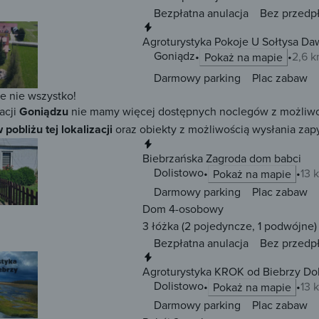
Bezpłatna anulacja
Bez przedp
Natychmiastowa rezerwacja
Agroturystyka Pokoje U Sołtysa D
Goniądz
2,6 
Pokaż na mapie
Darmowy parking
Plac zabaw
ze nie wszystko!
acji
Goniądzu
nie mamy więcej dostępnych noclegów z możliwości
 pobliżu tej lokalizacji
oraz obiekty z możliwością wysłania zapy
Natychmiastowa rezerwacja
Biebrzańska Zagroda dom babci
Dolistowo
13 
Pokaż na mapie
Darmowy parking
Plac zabaw
Dom 4-osobowy
3 łóżka
(2 pojedyncze, 1 podwójne)
Bezpłatna anulacja
Bez przedp
Natychmiastowa rezerwacja
Agroturystyka KROK od Biebrzy Do
Dolistowo
13 
Pokaż na mapie
Darmowy parking
Plac zabaw