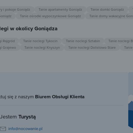
ry i pokoje Goniądz
Tanie apartamenty Goniądz
Tanie domki Goniądz
 Goniądz
Tanie ośrodki wypoczynkowe Goniądz
Tanie domy wakacyjne Gon
legi w okolicy Goniądza
gi Rajgród
Tanie noclegi Tykocin
Tanie noclegi Sztabin
Tanie noclegi 
gi Grajewo
Tanie noclegi Knyszyn
Tanie noclegi Dolistowo Stare
Tanie
ktuj się z naszym
Biurem Obsługi Klienta
Jestem
Turystą
info@nocowanie.pl