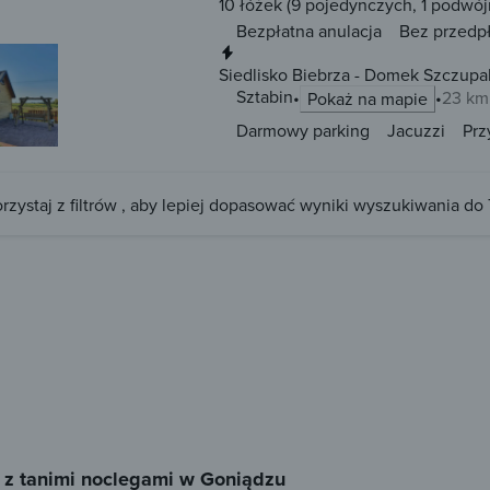
10 łóżek
(9 pojedynczych, 1 podwój
Bezpłatna anulacja
Bez przedp
Natychmiastowa rezerwacja
Siedlisko Biebrza - Domek Szczup
Sztabin
23 km
Pokaż na mapie
Darmowy parking
Jacuzzi
Prz
rzystaj z filtrów , aby lepiej dopasować wyniki wyszukiwania do
 z tanimi noclegami w Goniądzu