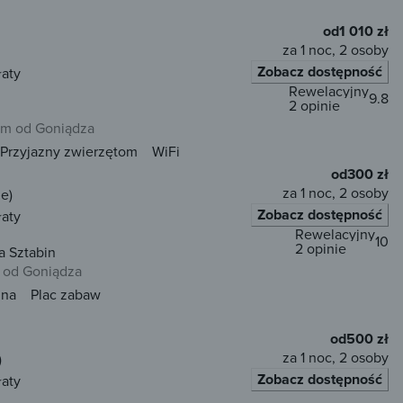
od
1 010 zł
za 1 noc, 2 osoby
Zobacz dostępność
łaty
Rewelacyjny
9.8
2 opinie
km od Goniądza
Przyjazny zwierzętom
WiFi
od
300 zł
za 1 noc, 2 osoby
e)
Zobacz dostępność
łaty
Rewelacyjny
10
2 opinie
a Sztabin
 od Goniądza
una
Plac zabaw
od
500 zł
za 1 noc, 2 osoby
)
Zobacz dostępność
łaty