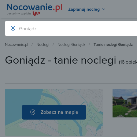
Zaplanuj nocleg
Nocowanie.pl
Noclegi
Noclegi Goniądz
Tanie noclegi Goniądz
Goniądz - tanie noclegi
(
16 obie
Zobacz na mapie