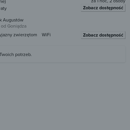
za 1 noc, 2 osoby
ne)
Zobacz dostępność
łaty
ak Augustów
 od Goniądza
yjazny zwierzętom
WiFi
Zobacz dostępność
 Twoich potrzeb.