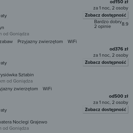
od
150 zł
za 1 noc, 2 osoby
Zobacz dostępność
łaty
Bardzo dobry
8.9
2 opinie
yn
m od Goniądza
 zabaw
Przyjazny zwierzętom
WiFi
od
376 zł
za 1 noc, 2 osoby
Zobacz dostępność
łaty
rysiówka Sztabin
km od Goniądza
yjazny zwierzętom
WiFi
od
500 zł
za 1 noc, 2 osoby
Zobacz dostępność
łaty
watera Noclegi Grajewo
m od Goniądza