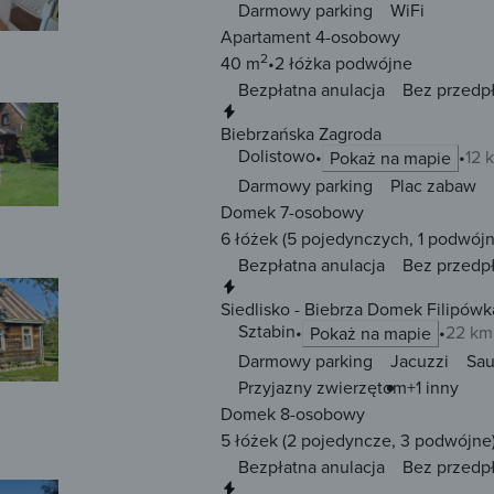
Darmowy parking
WiFi
Apartament 4-osobowy
2
40 m
2 łóżka
podwójne
Bezpłatna anulacja
Bez przedp
Natychmiastowa rezerwacja
Biebrzańska Zagroda
Dolistowo
12 
Pokaż na mapie
Darmowy parking
Plac zabaw
Domek 7-osobowy
6 łóżek
(5 pojedynczych, 1 podwójn
Bezpłatna anulacja
Bez przedp
Natychmiastowa rezerwacja
Siedlisko - Biebrza Domek Filipówk
Sztabin
22 km
Pokaż na mapie
Darmowy parking
Jacuzzi
Sa
Przyjazny zwierzętom
+1 inny
Domek 8-osobowy
5 łóżek
(2 pojedyncze, 3 podwójne
Bezpłatna anulacja
Bez przedp
Natychmiastowa rezerwacja