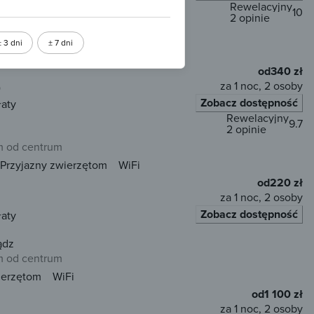
Rewelacyjny
10
2 opinie
m od centrum
± 3 dni
± 7 dni
od
340 zł
za 1 noc, 2 osoby
)
Zobacz dostępność
łaty
Rewelacyjny
9.7
2 opinie
m od centrum
Przyjazny zwierzętom
WiFi
od
220 zł
za 1 noc, 2 osoby
Zobacz dostępność
łaty
ądz
m od centrum
ierzętom
WiFi
od
1 100 zł
za 1 noc, 2 osoby