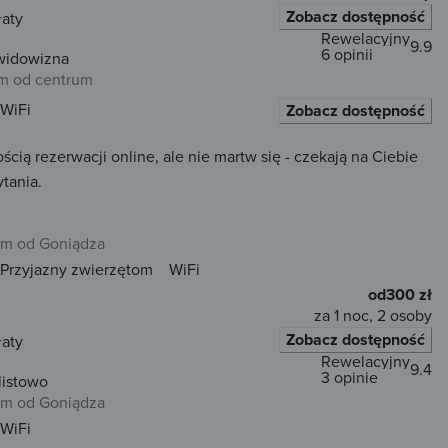
Zobacz dostępność
łaty
Rewelacyjny
9.9
6 opinii
awidowizna
km od centrum
WiFi
Zobacz dostępność
ą rezerwacji online, ale nie martw się - czekają na Ciebie
tania.
km od Goniądza
Przyjazny zwierzętom
WiFi
od
300 zł
za 1 noc, 2 osoby
Zobacz dostępność
łaty
Rewelacyjny
9.4
3 opinie
listowo
km od Goniądza
WiFi