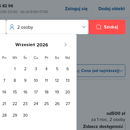
6 82 96
Zaloguj się
Dodaj obiekt
8:00-20:00 · sb-nd 9:00-17:00
Szukaj
2 osoby
Wrzesień
Pn
Wt
Śr
Cz
Pt
So
Nd
1
2
3
4
5
6
Sortuj:
Cena (od najniższej)
7
8
9
10
11
12
13
14
15
16
17
18
19
20
m od centrum
21
22
23
24
25
26
27
od
500 zł
28
29
30
za 1 noc, 2 osoby
Zobacz dostępność
łaty