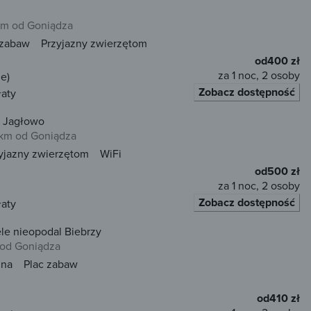
km od Goniądza
 zabaw
Przyjazny zwierzętom
od
400 zł
za 1 noc, 2 osoby
e)
Zobacz dostępność
łaty
ń Jagłowo
km od Goniądza
yjazny zwierzętom
WiFi
od
500 zł
za 1 noc, 2 osoby
Zobacz dostępność
łaty
le nieopodal Biebrzy
 od Goniądza
una
Plac zabaw
od
410 zł