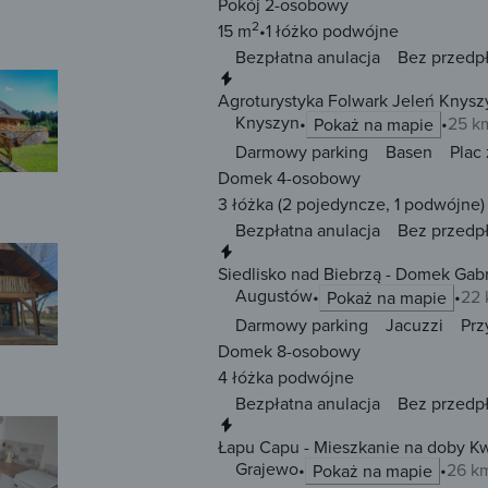
Pokój 2-osobowy
2
15 m
1 łóżko
podwójne
Bezpłatna anulacja
Bez przedp
Natychmiastowa rezerwacja
Agroturystyka Folwark Jeleń Knysz
Knyszyn
25 k
Pokaż na mapie
Darmowy parking
Basen
Plac
Domek 4-osobowy
3 łóżka
(2 pojedyncze, 1 podwójne)
Bezpłatna anulacja
Bez przedp
Natychmiastowa rezerwacja
Siedlisko nad Biebrzą - Domek Gab
Augustów
22 
Pokaż na mapie
Darmowy parking
Jacuzzi
Prz
Domek 8-osobowy
4 łóżka
podwójne
Bezpłatna anulacja
Bez przedp
Natychmiastowa rezerwacja
Łapu Capu - Mieszkanie na doby K
Grajewo
26 k
Pokaż na mapie