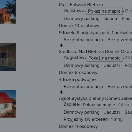
Ptasi Folwark Biebrza
Dolistowo
13 
Pokaż na mapie
Darmowy parking
Sauna
Plac
Domek 10-osobowy
9 łóżek
(8 pojedynczych, 1 podwójn
Bezpłatna anulacja
Bez przedp
Natychmiastowa rezerwacja
Siedlisko Nad Biebrzą Domek Oko
Augustów
23 
Pokaż na mapie
Darmowy parking
Jacuzzi
Prz
Domek 8-osobowy
4 łóżka
podwójne
Bezpłatna anulacja
Bez przedp
Natychmiastowa rezerwacja
Agroturystyka Zielony Domek Zabie
Zabiele
18 km
Pokaż na mapie
Darmowy parking
Jacuzzi
Sa
Przyjazny zwierzętom
+1 inny
Domek 11-osobowy