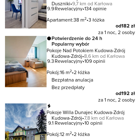
Duszniki
9,7 km od Karłowa
9.9
Rewelacyjny
134 opinie
2
Apartament:
38 m
3 łóżka
od
182 zł
za 1 noc, 2 osoby
Potwierdzenie do 24 h
Popularny wybór
Pokoje Nad Potokiem Kudowa-Zdrój
Kudowa-Zdrój
8,6 km od Karłowa
9.3
Rewelacyjny
109 opinii
2
Pokój:
16 m
2 łóżka
Bezpłatna anulacja
Bez przedpłaty
od
192 zł
za 1 noc, 2 osoby
Natychmiastowa rezerwacja
Pokoje Willa Dunajec Kudowa-Zdrój
Kudowa-Zdrój
7,8 km od Karłowa
9.1
Rewelacyjny
10 opinii
2
Pokój:
12 m
2 łóżka