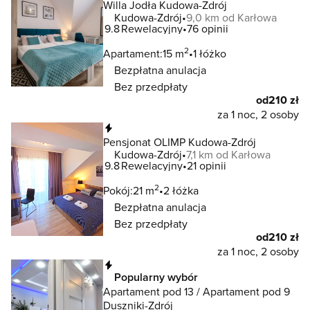
Willa Jodła Kudowa-Zdrój
Kudowa-Zdrój
9,0 km od Karłowa
9.8
Rewelacyjny
76 opinii
2
Apartament:
15 m
1 łóżko
Bezpłatna anulacja
Bez przedpłaty
od
210 zł
za 1 noc, 2 osoby
Natychmiastowa rezerwacja
Pensjonat OLIMP Kudowa-Zdrój
Kudowa-Zdrój
7,1 km od Karłowa
9.8
Rewelacyjny
21 opinii
2
Pokój:
21 m
2 łóżka
Bezpłatna anulacja
Bez przedpłaty
od
210 zł
za 1 noc, 2 osoby
Natychmiastowa rezerwacja
Popularny wybór
Apartament pod 13 / Apartament pod 9
Duszniki-Zdrój