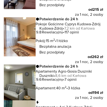
Bez przedpłaty
od
215 zł
za 1 noc, 2 osoby
Potwierdzenie do 24 h
Pokoje Gościnne Cyprys Kudowa-Zdrój
Kudowa-Zdrój
7,2 km od Karłowa
9.8
Rewelacyjny
117 opinii
2
Pokój:
15 m
1 łóżko
Bezpłatna anulacja
Bez przedpłaty
od
262 zł
za 1 noc, 2 osoby
Potwierdzenie do 24 h
Apartamenty Agro-Gosia Duszniki
Duszniki
8,6 km od Karłowa
9.6
Rewelacyjny
7 opinii
2
Apartament:
40 m
3 łóżka
od
194 zł
za 1 noc, 2 osoby
Natychmiastowa rezerwacja