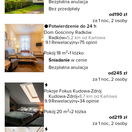
Bezpłatna anulacja
Bez przedpłaty
od
190 zł
za 1 noc, 2 osoby
Potwierdzenie do 24 h
Dom Gościnny Radków
Radków
5,2 km od Karłowa
9.1
Rewelacyjny
75 opinii
2
Pokój:
18 m
1 łóżko
Śniadanie
w cenie
Bezpłatna anulacja
od
245 zł
za 1 noc, 2 osoby
Natychmiastowa rezerwacja
Pokoje Fokus Kudowa-Zdrój
Kudowa-Zdrój
8,7 km od Karłowa
9.9
Rewelacyjny
34 opinie
2
Pokój:
20 m
2 łóżka
od
219 zł
za 1 noc, 2 osoby
Natychmiastowa rezerwacja