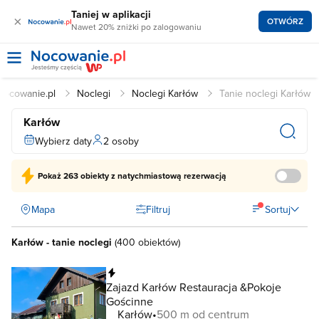
Taniej w aplikacji
×
OTWÓRZ
Nawet 20% zniżki po zalogowaniu
Nocowanie.pl
Noclegi
Noclegi Karłów
Tanie noclegi Karłów
Karłów
Wybierz daty
2 osoby
Pokaż
263 obiekty
z natychmiastową rezerwacją
Mapa
Filtruj
Sortuj
Karłów - tanie noclegi
(
400 obiektów
)
Natychmiastowa rezerwacja
Zajazd Karłów Restauracja &Pokoje
Gościnne
Karłów
500 m od centrum