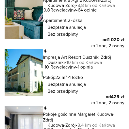
Apartament u Agi 2 Kudowa-Zdrój
Kudowa-Zdrój
8,8 km od Karłowa
9.8
Rewelacyjny
64 opinie
Apartament:
2 łóżka
Bezpłatna anulacja
Bez przedpłaty
od
1 020 zł
za 1 noc, 2 osoby
Natychmiastowa rezerwacja
Impresja Art Resort Duszniki Zdrój
Duszniki
10 km od Karłowa
10
Rewelacyjny
1 opinia
2
Pokój:
22 m
1 łóżko
Bezpłatna anulacja
Bez przedpłaty
od
429 zł
za 1 noc, 2 osoby
Natychmiastowa rezerwacja
Pokoje gościnne Margaret Kudowa-
Zdrój
Kudowa-Zdrój
8,4 km od Karłowa