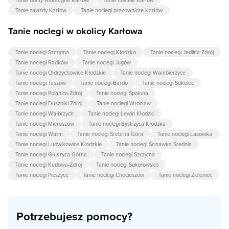
Tanie domy wakacyjne Karłów
Tanie hostele Karłów
Tanie zajazdy Karłów
Tanie noclegi pracownicze Karłów
Tanie noclegi w okolicy Karłowa
Tanie noclegi Szczytna
Tanie noclegi Kłodzko
Tanie noclegi Jedlina-Zdrój
Tanie noclegi Radków
Tanie noclegi Jugów
Tanie noclegi Ołdrzychowice Kłodzkie
Tanie noclegi Wambierzyce
Tanie noclegi Taszów
Tanie noclegi Bardo
Tanie noclegi Sokolec
Tanie noclegi Polanica-Zdrój
Tanie noclegi Spalona
Tanie noclegi Duszniki-Zdrój
Tanie noclegi Wrocław
Tanie noclegi Wałbrzych
Tanie noclegi Lewin Kłodzki
Tanie noclegi Mieroszów
Tanie noclegi Bystrzyca Kłodzka
Tanie noclegi Walim
Tanie noclegi Srebrna Góra
Tanie noclegi Lasówka
Tanie noclegi Ludwikowice Kłodzkie
Tanie noclegi Ścinawka Średnia
Tanie noclegi Głuszyca Górna
Tanie noclegi Szczytna
Tanie noclegi Kudowa-Zdrój
Tanie noclegi Sokołowsko
Tanie noclegi Pieszyce
Tanie noclegi Chocieszów
Tanie noclegi Zieleniec
Potrzebujesz pomocy?