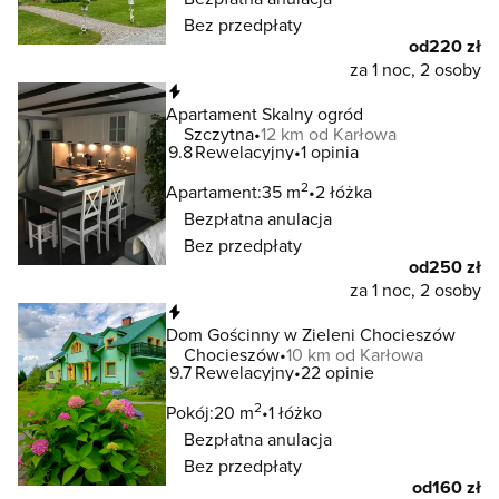
Bez przedpłaty
od
220 zł
za 1 noc, 2 osoby
Natychmiastowa rezerwacja
Apartament Skalny ogród
Szczytna
12 km od Karłowa
9.8
Rewelacyjny
1 opinia
2
Apartament:
35 m
2 łóżka
Bezpłatna anulacja
Bez przedpłaty
od
250 zł
za 1 noc, 2 osoby
Natychmiastowa rezerwacja
Dom Gościnny w Zieleni Chocieszów
Chocieszów
10 km od Karłowa
9.7
Rewelacyjny
22 opinie
2
Pokój:
20 m
1 łóżko
Bezpłatna anulacja
Bez przedpłaty
od
160 zł