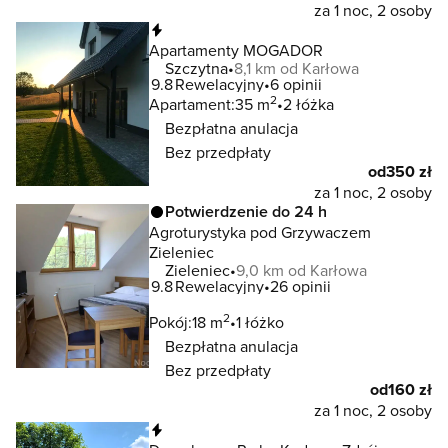
za 1 noc, 2 osoby
Natychmiastowa rezerwacja
Apartamenty MOGADOR
Szczytna
8,1 km od Karłowa
9.8
Rewelacyjny
6 opinii
2
Apartament:
35 m
2 łóżka
Bezpłatna anulacja
Bez przedpłaty
od
350 zł
za 1 noc, 2 osoby
Potwierdzenie do 24 h
Agroturystyka pod Grzywaczem
Zieleniec
Zieleniec
9,0 km od Karłowa
9.8
Rewelacyjny
26 opinii
2
Pokój:
18 m
1 łóżko
Bezpłatna anulacja
Bez przedpłaty
od
160 zł
za 1 noc, 2 osoby
Natychmiastowa rezerwacja