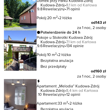
Domek przy Parku Kudowa-Zdrój
Kudowa-Zdrój
8,1 km od Karłowa
9.8
Rewelacyjny
71 opinii
2
Pokój:
20 m
2 łóżka
od
143 zł
za 1 noc, 2 osoby
Potwierdzenie do 24 h
Pokoje u Stokrotki Kudowa Zdrój
Kudowa-Zdrój
7,1 km od Karłowa
9.6
Rewelacyjny
134 opinie
2
Pokój:
10 m
2 łóżka
Bezpłatna anulacja
Bez przedpłaty
od
160 zł
za 1 noc, 2 osoby
Natychmiastowa rezerwacja
Apartament „Melodia” Kudowa-Zdrój
Kudowa-Zdrój
8,4 km od Karłowa
10
Rewelacyjny
12 opinii
2
Apartament:
33 m
2 łóżka
Bezpłatna anulacja