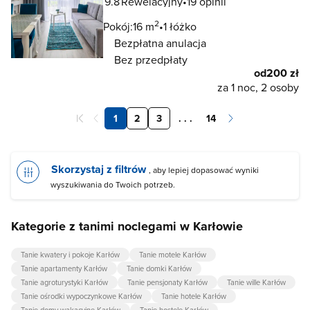
9.8
Rewelacyjny
19 opinii
2
Pokój:
16 m
1 łóżko
Bezpłatna anulacja
Bez przedpłaty
od
200 zł
za 1 noc, 2 osoby
1
2
3
. . .
14
Skorzystaj z filtrów
, aby lepiej dopasować wyniki
wyszukiwania do Twoich potrzeb.
Kategorie z tanimi noclegami w Karłowie
Tanie kwatery i pokoje Karłów
Tanie motele Karłów
Tanie apartamenty Karłów
Tanie domki Karłów
Tanie agroturystyki Karłów
Tanie pensjonaty Karłów
Tanie wille Karłów
Tanie ośrodki wypoczynkowe Karłów
Tanie hotele Karłów