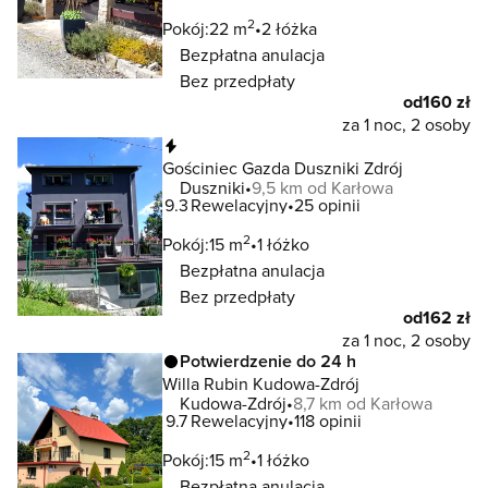
2
Pokój:
22 m
2 łóżka
Bezpłatna anulacja
Bez przedpłaty
od
160 zł
za 1 noc, 2 osoby
Natychmiastowa rezerwacja
Gościniec Gazda Duszniki Zdrój
Duszniki
9,5 km od Karłowa
9.3
Rewelacyjny
25 opinii
2
Pokój:
15 m
1 łóżko
Bezpłatna anulacja
Bez przedpłaty
od
162 zł
za 1 noc, 2 osoby
Potwierdzenie do 24 h
Willa Rubin Kudowa-Zdrój
Kudowa-Zdrój
8,7 km od Karłowa
9.7
Rewelacyjny
118 opinii
2
Pokój:
15 m
1 łóżko
Bezpłatna anulacja