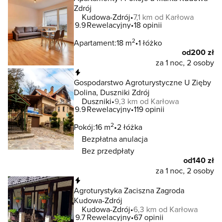
Zdrój
Kudowa-Zdrój
7,1 km od Karłowa
9.9
Rewelacyjny
18 opinii
2
Apartament:
18 m
1 łóżko
od
200 zł
za 1 noc, 2 osoby
Natychmiastowa rezerwacja
Gospodarstwo Agroturystyczne U Zięby
Dolina, Duszniki Zdrój
Duszniki
9,3 km od Karłowa
9.9
Rewelacyjny
119 opinii
2
Pokój:
16 m
2 łóżka
Bezpłatna anulacja
Bez przedpłaty
od
140 zł
za 1 noc, 2 osoby
Natychmiastowa rezerwacja
Agroturystyka Zaciszna Zagroda
Kudowa-Zdrój
Kudowa-Zdrój
6,3 km od Karłowa
9.7
Rewelacyjny
67 opinii