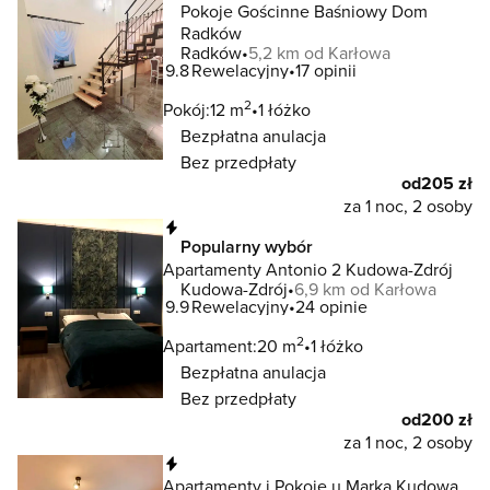
Pokoje Gościnne Baśniowy Dom
Radków
Radków
5,2 km od Karłowa
9.8
Rewelacyjny
17 opinii
2
Pokój:
12 m
1 łóżko
Bezpłatna anulacja
Bez przedpłaty
od
205 zł
za 1 noc, 2 osoby
Natychmiastowa rezerwacja
Popularny wybór
Apartamenty Antonio 2 Kudowa-Zdrój
Kudowa-Zdrój
6,9 km od Karłowa
9.9
Rewelacyjny
24 opinie
2
Apartament:
20 m
1 łóżko
Bezpłatna anulacja
Bez przedpłaty
od
200 zł
za 1 noc, 2 osoby
Natychmiastowa rezerwacja
Apartamenty i Pokoje u Marka Kudowa