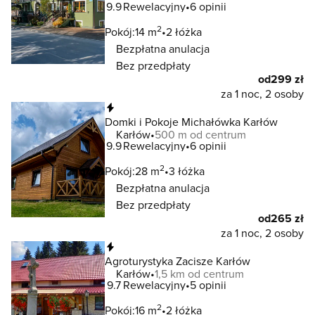
9.9
Rewelacyjny
6 opinii
2
Pokój:
14 m
2 łóżka
Bezpłatna anulacja
Bez przedpłaty
od
299 zł
za 1 noc, 2 osoby
Natychmiastowa rezerwacja
Domki i Pokoje Michałówka Karłów
Karłów
500 m od centrum
9.9
Rewelacyjny
6 opinii
2
Pokój:
28 m
3 łóżka
Bezpłatna anulacja
Bez przedpłaty
od
265 zł
za 1 noc, 2 osoby
Natychmiastowa rezerwacja
Agroturystyka Zacisze Karłów
Karłów
1,5 km od centrum
9.7
Rewelacyjny
5 opinii
2
Pokój:
16 m
2 łóżka