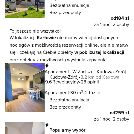
Bezpłatna anulacja
Bez przedpłaty
od
184 zł
za 1 noc, 2 osoby
To jeszcze nie wszystko!
W lokalizacji
Karłowie
nie mamy więcej dostępnych
noclegów z możliwością rezerwacji online, ale nie martw
się - czekają na Ciebie obiekty
w pobliżu tej lokalizacji
oraz obiekty z możliwością wysłania zapytania.
Natychmiastowa rezerwacja
Apartament ,,W Zaciszu'' Kudowa-Zdrój
Kudowa-Zdrój
8,2 km od Karłowa
9.6
Rewelacyjny
28 opinii
2
Apartament:
30 m
2 łóżka
Bezpłatna anulacja
Bez przedpłaty
od
259 zł
za 1 noc, 2 osoby
Natychmiastowa rezerwacja
Popularny wybór