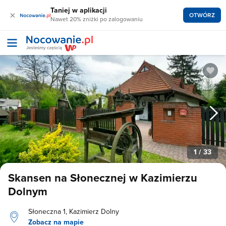
Taniej w aplikacji
×
OTWÓRZ
Nawet 20% zniżki po zalogowaniu
1
/ 33
Skansen na Słonecznej w Kazimierzu
Dolnym
Słoneczna 1, Kazimierz Dolny
Zobacz na mapie