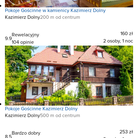
Pokoje Gościnne w kamienicy Kazimierz Dolny
Kazimierz Dolny
200 m od centrum
160 zł
Rewelacyjny
9.9
2 osoby, 1 noc
104 opinie
Pokoje Gościnne Kazimierz Dolny
Kazimierz Dolny
500 m od centrum
253 zł
Bardzo dobry
8.5