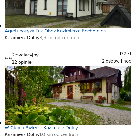
Agroturystyka Tuż Obok Kazimierza Bochotnica
Kazimierz Dolny
3,9 km od centrum
172 zł
Rewelacyjny
9.9
2 osoby, 1 noc
22 opinie
W Cieniu Świerka Kazimierz Dolny
Kazimierz Dolny
1,0 km od centrum