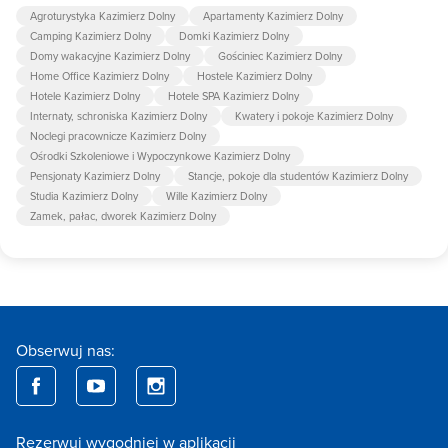
Agroturystyka Kazimierz Dolny
Apartamenty Kazimierz Dolny
Camping Kazimierz Dolny
Domki Kazimierz Dolny
Domy wakacyjne Kazimierz Dolny
Gościniec Kazimierz Dolny
Home Office Kazimierz Dolny
Hostele Kazimierz Dolny
Hotele Kazimierz Dolny
Hotele SPA Kazimierz Dolny
Internaty, schroniska Kazimierz Dolny
Kwatery i pokoje Kazimierz Dolny
Noclegi pracownicze Kazimierz Dolny
Ośrodki Szkoleniowe i Wypoczynkowe Kazimierz Dolny
Pensjonaty Kazimierz Dolny
Stancje, pokoje dla studentów Kazimierz Dolny
Studia Kazimierz Dolny
Wille Kazimierz Dolny
Zamek, pałac, dworek Kazimierz Dolny
Obserwuj nas:
Rezerwuj wygodniej w aplikacji