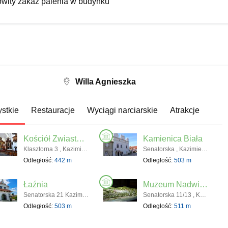
owity zakaz palenia w budynku
 Zielony 260zł
 Różowy 300zł
łu szwedzkiego 23zł/osoba
z cen prosimy o kontakt telefoniczny bądź mailowy.
 w wysokości 50% kosztów pobytu na konto bankowe:
144 2068 6481 4443 0001
Willa Agnieszka
stkie
Restauracje
Wyciągi narciarskie
Atrakcje
ntakt
Agnieszka
Kościół Zwiastowania Najświętszej Marii Panny i Klasztor Reformatów
Kamienica Biała
kowska 41 A
Klasztorna 3 , Kazimierz Dolny
Senatorska , Kazimierz Dolny
zimierz Dolny
Odległość:
442 m
Odległość:
503 m
fonu został ukryty]
efonu został ukryty]
Łaźnia
Muzeum Nadwiślańskie / Oddział Kamienica Celejowska
agnieszka.pl
Senatorska 21 Kazimierz Dolny
Senatorska 11/13 , Kazimierz Dolny
ostał ukryty]
Odległość:
503 m
Odległość:
511 m