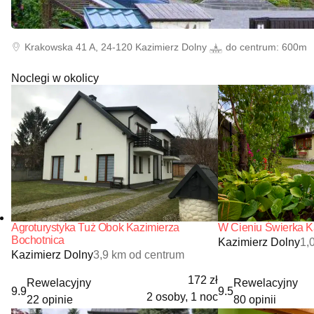
Krakowska
41 A, 24-120
Kazimierz Dolny
do centrum:
600m
Noclegi w okolicy
Agroturystyka Tuż Obok Kazimierza
W Cieniu Świerka K
Bochotnica
Kazimierz Dolny
1,
Kazimierz Dolny
3,9 km od centrum
172 zł
Rewelacyjny
Rewelacyjny
9.9
9.5
2 osoby, 1 noc
22 opinie
80 opinii