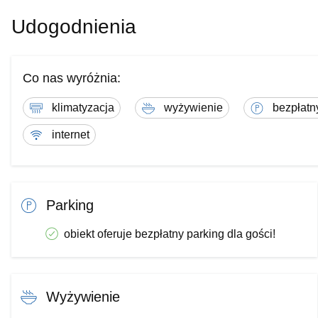
C
do dnia
Udogodnienia
Niedziel
*
Pokój 2 osob
Co nas wyróżnia:
Pokój 2 osobo
klimatyzacja
wyżywienie
bezpłatn
*
Pokój 3 o
*
Apartament
internet
*
Apartamen
*
Śniadanie w formie st
Parking
We
*
Pokój 2osobo
obiekt oferuje bezpłatny parking dla gości!
Pokój 2 osobo
*
Pokój 3 
*
Apartament
Wyżywienie
*
Apartamen
*
Śniadanie w formie st