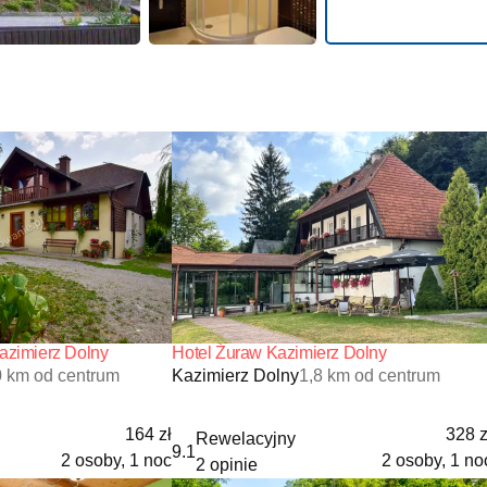
azimierz Dolny
Hotel Żuraw Kazimierz Dolny
0 km od centrum
Kazimierz Dolny
1,8 km od centrum
164 zł
328 z
Rewelacyjny
9.1
2 osoby, 1 noc
2 osoby, 1 no
2 opinie