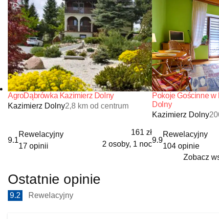
AgroDąbrówka Kazimierz Dolny
Pokoje Gościnne w 
Dolny
Kazimierz Dolny
2,8 km od centrum
Kazimierz Dolny
20
161 zł
Rewelacyjny
Rewelacyjny
9.1
9.9
2 osoby, 1 noc
17 opinii
104 opinie
Zobacz ws
Ostatnie opinie
9.2
Rewelacyjny