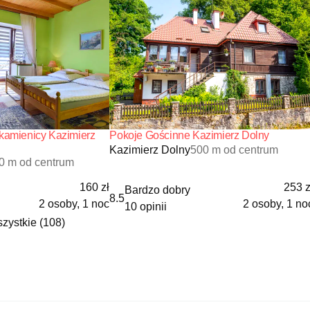
kamienicy Kazimierz
Pokoje Gościnne Kazimierz Dolny
Kazimierz Dolny
500 m od centrum
0 m od centrum
160 zł
253 z
Bardzo dobry
8.5
2 osoby, 1 noc
2 osoby, 1 no
10 opinii
zystkie (108)