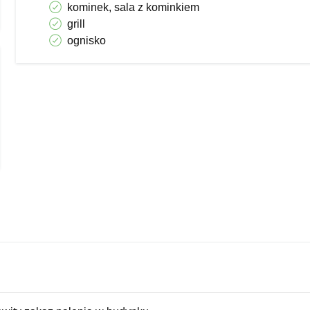
kominek, sala z kominkiem
grill
 SECJALNA
ognisko
9 do 23.04.2020
WIĄZUJE W OKRESIE
9/05.01.2020, 10/14.04.2020
la - Piątek
wy Classic 150zł
wy Standard 160zł
sobowy 210zł
 Zielony 240zł
 Różowy 280zł
- Niedziela
wy Classic 170zł
wy Standard 180zł
obowy 230,00zł