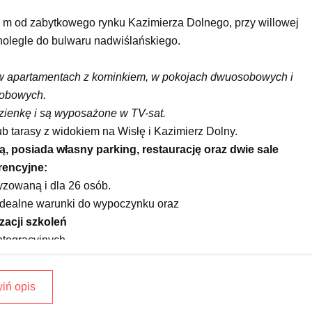
0 m od zabytkowego rynku Kazimierza Dolnego, przy willowej
nolegle do bulwaru nadwiślańskiego.
w apartamentach z kominkiem, w pokojach dwuosobowych i
sobowych.
zienkę i są wyposażone w TV-sat.
b tarasy z widokiem na Wisłę i Kazimierz Dolny.
 posiada własny parking, restaurację oraz dwie sale
rencyjne:
yzowaną i dla 26 osób.
 idealne warunki do wypoczynku oraz
zacji szkoleń
integracyjnych.
arze kazimierskiej, jazdy konne, przejażdżki bryczkami,
 wycieczki z przewodnikiem i rejsy po Wiśle.
iń opis
ez Wisłę do Janowca oraz przystań dla łodzi i kajaków.