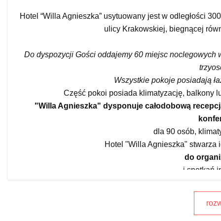
Hotel “Willa Agnieszka” usytuowany jest w odległości 30
ulicy Krakowskiej, biegnącej rów
Do dyspozycji Gości oddajemy 60 miejsc noclegowych 
trzyo
Wszystkie pokoje posiadają ła
Część pokoi posiada klimatyzację, balkony lu
"Willa Agnieszka" dysponuje całodobową recepcją,
konfe
dla 90 osób, klimat
Hotel "Willa Agnieszka" stwarza
do organi
i spotkań 
Na życzenie Gości organizujemy koncerty organowe w F
samochodami terenowymi i quadami, kuligi,
rozw
W pobliżu hotelu znajduje się przeprawa promowa prz