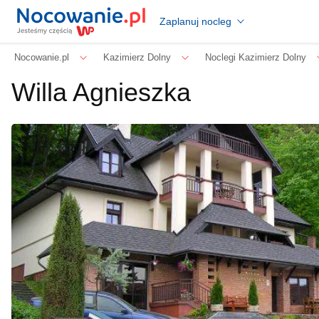
Zaplanuj nocleg
Nocowanie.pl
Kazimierz Dolny
Noclegi Kazimierz Dolny
Willa Agnieszka