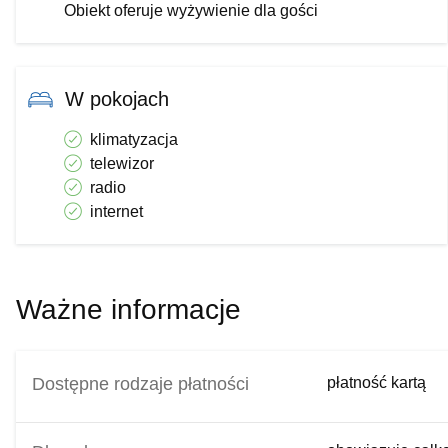
Obiekt oferuje wyżywienie dla gości
OFERTA
W pokojach
od 27.10.201
OFERTA NIE OBO
klimatyzacja
08/11.11.2019, 24.12.201
telewizor
Niedzie
radio
Pokój 2 osobo
internet
Pokój 2 osobo
Pokój 3 o
Apartament
Ważne informacje
Apartament
Sobota 
Dostępne rodzaje płatności
płatność kartą
Pokój 2 osobo
Pokój 2 osobo
Pokój 3 os