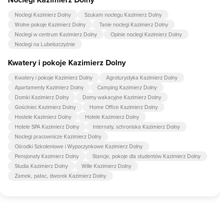
Noclegi Kazimierz Dolny
Szukam noclegu Kazimierz Dolny
Wolne pokoje Kazimierz Dolny
Tanie noclegi Kazimierz Dolny
Noclegi w centrum Kazimierz Dolny
Opinie noclegi Kazimierz Dolny
Noclegi na Lubelszczyźnie
Kwatery i pokoje Kazimierz Dolny
Kwatery i pokoje Kazimierz Dolny
Agroturystyka Kazimierz Dolny
Apartamenty Kazimierz Dolny
Camping Kazimierz Dolny
Domki Kazimierz Dolny
Domy wakacyjne Kazimierz Dolny
Gościniec Kazimierz Dolny
Home Office Kazimierz Dolny
Hostele Kazimierz Dolny
Hotele Kazimierz Dolny
Hotele SPA Kazimierz Dolny
Internaty, schroniska Kazimierz Dolny
Noclegi pracownicze Kazimierz Dolny
Ośrodki Szkoleniowe i Wypoczynkowe Kazimierz Dolny
Pensjonaty Kazimierz Dolny
Stancje, pokoje dla studentów Kazimierz Dolny
Studia Kazimierz Dolny
Wille Kazimierz Dolny
Zamek, pałac, dworek Kazimierz Dolny