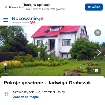
Taniej w aplikacji
×
OTWÓRZ
Nawet 20% zniżki po zalogowaniu
1
/ 15
Pokoje gościnne - Jadwiga Grabczak
Skowieszynek 59a, Kazimierz Dolny
Zobacz na mapie