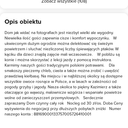
Zobacz wszystkie (108)
Opis obiektu
Dom jak widać na fotografiach jest niezbyt wielki ale wygodny.
Niewielka ilość gości zapewnia cisze i komfort wypoczynku. W
ukwieconym dużym ogrodzie można delektować się świeżym
powietrzem i słuchać niezliczonej liczby śpiewających ptaków. W
kąciku dla dzieci znajdą zajęcie mali wczasowicze. W pobliżu są
konie i można skorzystać z lekcji jazdy z pomocą instruktora.
Karmimy naszych gości tradycyjnymi polskimi potrawami. Dla
smakoszy pieczemy chleb, ciasta a także można zrobić i uwędzić
prawdziwą kiełbasę. Na miejscu i w najbliższej okolicy są dostępne
wszystkie owoce rosnące w Polsce, a w lasach w zależności od
pogody grzyby i jagody. Nasza okolica to piękny Kazimierz a także
otaczające go wąwozy, malownicze wzgórza i wspaniałe powietrze
wolne od zanieczyszczeń przemysłowych. Serdecznie
zapraszamy Dom czynny cały rok Nocleg od 30 zł/os. Doba Ceny
wyżywienia do negocjacji przy dłuższych pobytach zniżki Numer
naszego konta : 88169000133757005726410001