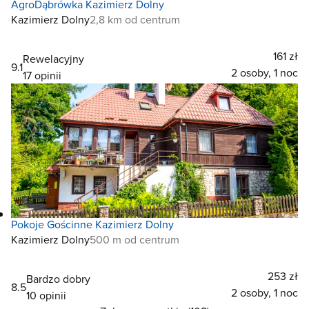
AgroDąbrówka Kazimierz Dolny
Kazimierz Dolny
2,8 km od centrum
161 zł
Rewelacyjny
9.1
2 osoby, 1 noc
17 opinii
Pokoje Gościnne Kazimierz Dolny
Kazimierz Dolny
500 m od centrum
253 zł
Bardzo dobry
8.5
2 osoby, 1 noc
10 opinii