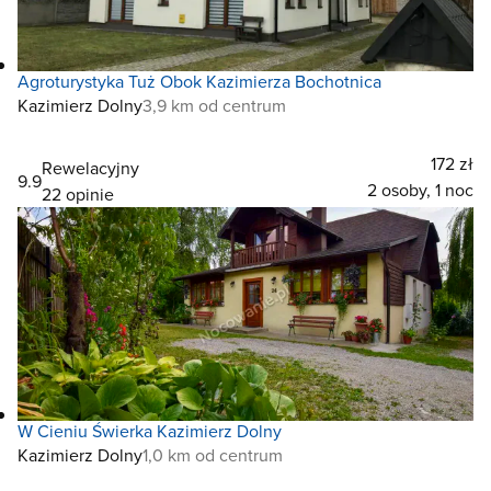
Agroturystyka Tuż Obok Kazimierza Bochotnica
Kazimierz Dolny
3,9 km od centrum
172 zł
Rewelacyjny
9.9
2 osoby, 1 noc
22 opinie
W Cieniu Świerka Kazimierz Dolny
Kazimierz Dolny
1,0 km od centrum