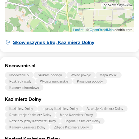
Leaflet
| ©
OpenStreetMap
contributors
Skowieszynek 59a, Kazimierz Dolny
Nocowanie.pl
Nocowanie.pl
Szukam noclegu
Wolne pokoje
Mapa Polski
Rozkłady jazdy
Wyciągi narciarskie
Prognoza pogody
Kamery internetowe
Kazimierz Dolny
Kazimierz Dolny
Imprezy Kazimierz Dolny
Atrakcje Kazimierz Dolny
Restauracje Kazimierz Dolny
Mapa Kazimierz Dolny
Rozkłady jazdy Kazimierz Dolny
Pogoda Kazimierz Dolny
Kamery Kazimierz Dolny
Zdjęcia Kazimierz Dolny
Noclegi Kazimierz Dolny