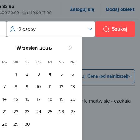
6 82 96
Zaloguj się
Dodaj obiekt
8:00-20:00 · sb-nd 9:00-17:00
Szukaj
2 osoby
ynkowe Kazimierz Dolny
Wrzesień
we
Pn
Wt
Śr
Cz
Pt
So
Nd
(
2 obiekty
)
1
2
3
4
5
6
Sortuj:
Cena (od najniższej)
7
8
9
10
11
12
13
14
15
16
17
18
19
20
możliwością rezerwacji online, ale nie martw się - czekają
łania zapytania.
21
22
23
24
25
26
27
28
29
30
m od Kazimierza Dolnego
zzi
Sauna
Plac zabaw
+2 inne