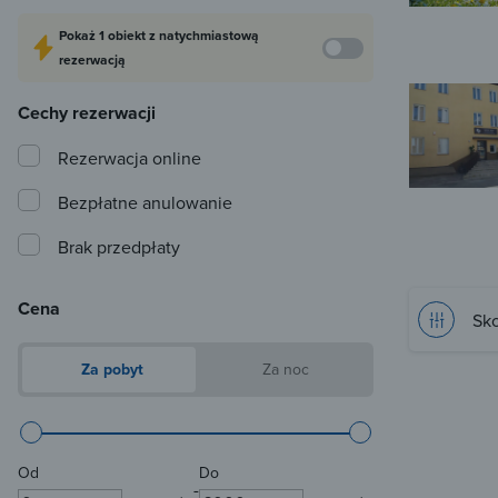
Pokaż
1 obiekt
z natychmiastową
rezerwacją
Cechy rezerwacji
Rezerwacja online
Bezpłatne anulowanie
Brak przedpłaty
Cena
Sko
Za pobyt
Za noc
Od
Do
-