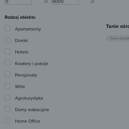
zł
zł
Rodzaj obiektu
Tanie oś
Apartamenty
Tanie ośro
Domki
Hotele
Kwatery i pokoje
Pensjonaty
Wille
Agroturystyka
Domy wakacyjne
Home Office