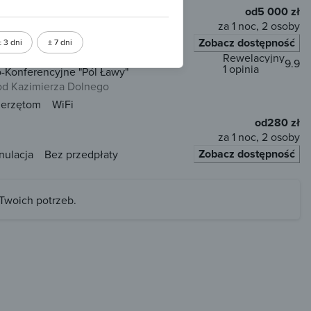
od
5 000 zł
za 1 noc, 2 osoby
Zobacz dostępność
± 3 dni
± 7 dni
łaty
Rewelacyjny
9.9
1 opinia
-Konferencyjne "Pól Ławy"
od Kazimierza Dolnego
ierzętom
WiFi
od
280 zł
za 1 noc, 2 osoby
Zobacz dostępność
nulacja
Bez przedpłaty
 Twoich potrzeb.