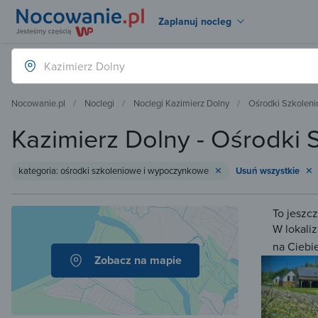
Zaplanuj nocleg
Nocowanie.pl
Noclegi
Noclegi Kazimierz Dolny
Ośrodki Szkolen
Kazimierz Dolny - Ośrodk
kategoria: ośrodki szkoleniowe i wypoczynkowe
Usuń wszystkie
To jeszc
W lokaliz
na Ciebi
Zobacz na mapie