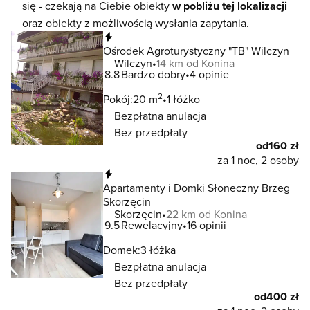
się - czekają na Ciebie obiekty
w pobliżu tej lokalizacji
oraz obiekty z możliwością wysłania zapytania.
Natychmiastowa rezerwacja
Ośrodek Agroturystyczny "TB" Wilczyn
Wilczyn
14 km od Konina
8.8
Bardzo dobry
4 opinie
2
Pokój:
20 m
1 łóżko
Bezpłatna anulacja
Bez przedpłaty
od
160 zł
za 1 noc, 2 osoby
Natychmiastowa rezerwacja
Apartamenty i Domki Słoneczny Brzeg
Skorzęcin
Skorzęcin
22 km od Konina
9.5
Rewelacyjny
16 opinii
Domek:
3 łóżka
Bezpłatna anulacja
Bez przedpłaty
od
400 zł