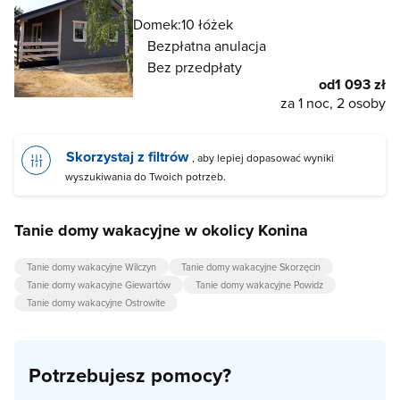
Domek:
10 łóżek
Bezpłatna anulacja
Bez przedpłaty
od
1 093 zł
za 1 noc, 2 osoby
Skorzystaj z filtrów
, aby lepiej dopasować wyniki
wyszukiwania do Twoich potrzeb.
Tanie domy wakacyjne w okolicy Konina
Tanie domy wakacyjne Wilczyn
Tanie domy wakacyjne Skorzęcin
Tanie domy wakacyjne Giewartów
Tanie domy wakacyjne Powidz
Tanie domy wakacyjne Ostrowite
Potrzebujesz pomocy?