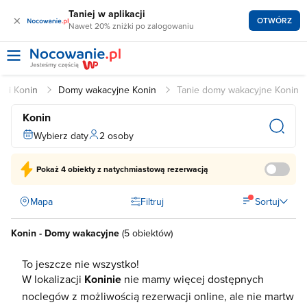
Taniej w aplikacji
×
OTWÓRZ
Nawet 20% zniżki po zalogowaniu
egi Konin
Domy wakacyjne Konin
Tanie domy wakacyjne Konin
Konin
Wybierz daty
2 osoby
Pokaż
4 obiekty
z natychmiastową rezerwacją
Mapa
Filtruj
Sortuj
Konin - Domy wakacyjne
(
5 obiektów
)
To jeszcze nie wszystko!
W lokalizacji
Koninie
nie mamy więcej dostępnych
noclegów z możliwością rezerwacji online, ale nie martw