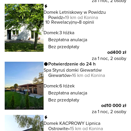
za 1 noc, 2 osoby
Natychmiastowa rezerwacja
Domek Letniskowy w Powidzu
Powidz
19 km od Konina
10
Rewelacyjny
8 opinii
Domek:
3 łóżka
Bezpłatna anulacja
Bez przedpłaty
od
400 zł
za 1 noc, 2 osoby
Potwierdzenie do 24 h
Spa Styruś domki Giewartów
Giewartów
16 km od Konina
Domek:
6 łóżek
Bezpłatna anulacja
Bez przedpłaty
od
10 000 zł
za 1 noc, 2 osoby
Natychmiastowa rezerwacja
Domek KACPROWY Lipnica
Ostrowite
15 km od Konina