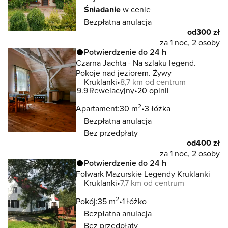
Śniadanie
w cenie
Bezpłatna anulacja
od
300 zł
za 1 noc, 2 osoby
Potwierdzenie do 24 h
Czarna Jachta - Na szlaku legend.
Pokoje nad jeziorem. Żywy
Kruklanki
8,7 km od centrum
9.9
Rewelacyjny
20 opinii
2
Apartament:
30 m
3 łóżka
Bezpłatna anulacja
Bez przedpłaty
od
400 zł
za 1 noc, 2 osoby
Potwierdzenie do 24 h
Folwark Mazurskie Legendy Kruklanki
Kruklanki
7,7 km od centrum
2
Pokój:
35 m
1 łóżko
Bezpłatna anulacja
Bez przedpłaty