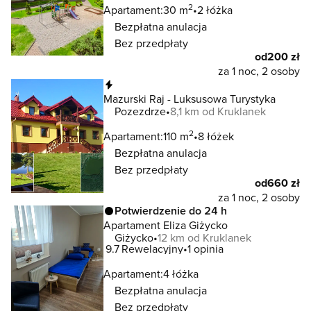
2
Apartament:
30 m
2 łóżka
Bezpłatna anulacja
Bez przedpłaty
od
200 zł
za 1 noc, 2 osoby
Natychmiastowa rezerwacja
Mazurski Raj - Luksusowa Turystyka
Pozezdrze
8,1 km od Kruklanek
2
Apartament:
110 m
8 łóżek
Bezpłatna anulacja
Bez przedpłaty
od
660 zł
za 1 noc, 2 osoby
Potwierdzenie do 24 h
Apartament Eliza Giżycko
Giżycko
12 km od Kruklanek
9.7
Rewelacyjny
1 opinia
Apartament:
4 łóżka
Bezpłatna anulacja
Bez przedpłaty