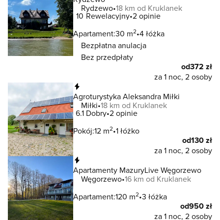
Rydzewo
18 km od Kruklanek
10
Rewelacyjny
2 opinie
2
Apartament:
30 m
4 łóżka
Bezpłatna anulacja
Bez przedpłaty
od
372 zł
za 1 noc, 2 osoby
Natychmiastowa rezerwacja
Agroturystyka Aleksandra Miłki
Miłki
18 km od Kruklanek
6.1
Dobry
2 opinie
2
Pokój:
12 m
1 łóżko
od
130 zł
za 1 noc, 2 osoby
Natychmiastowa rezerwacja
Apartamenty MazuryLive Węgorzewo
Węgorzewo
16 km od Kruklanek
2
Apartament:
120 m
3 łóżka
od
950 zł
za 1 noc, 2 osoby