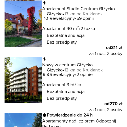
Natychmiastowa rezerwacja
Apartament Studio Centrum Giżycko
Giżycko
13 km od Kruklanek
10
Rewelacyjny
59 opinii
2
Apartament:
40 m
2 łóżka
Bezpłatna anulacja
Bez przedpłaty
od
311 zł
za 1 noc, 2 osoby
Natychmiastowa rezerwacja
Nowy w centrum Giżycko
Giżycko
12 km od Kruklanek
9.8
Rewelacyjny
2 opinie
Apartament:
3 łóżka
Bezpłatna anulacja
Bez przedpłaty
od
270 zł
za 1 noc, 2 osoby
Potwierdzenie do 24 h
Apartamenty nad jeziorem Odpocznij
Rydzewo