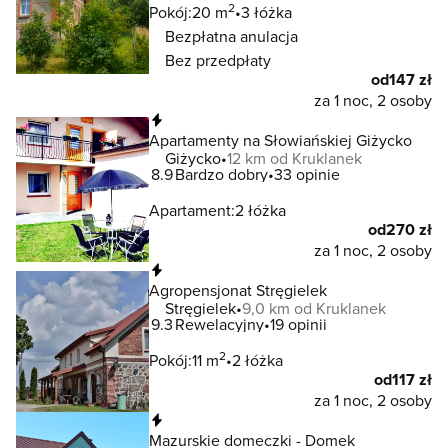
2
Pokój:
20 m
3 łóżka
Bezpłatna anulacja
Bez przedpłaty
od
147 zł
za 1 noc, 2 osoby
Natychmiastowa rezerwacja
Apartamenty na Słowiańskiej Giżycko
Giżycko
12 km od Kruklanek
8.9
Bardzo dobry
33 opinie
Apartament:
2 łóżka
od
270 zł
za 1 noc, 2 osoby
Natychmiastowa rezerwacja
Agropensjonat Stręgielek
Stręgielek
9,0 km od Kruklanek
9.3
Rewelacyjny
19 opinii
2
Pokój:
11 m
2 łóżka
od
117 zł
za 1 noc, 2 osoby
Natychmiastowa rezerwacja
Mazurskie domeczki - Domek