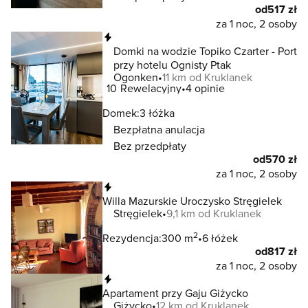
od
517 zł
za 1 noc, 2 osoby
Natychmiastowa rezerwacja
Domki na wodzie Topiko Czarter - Port
przy hotelu Ognisty Ptak
Ogonken
11 km od Kruklanek
10
Rewelacyjny
4 opinie
Domek:
3 łóżka
Bezpłatna anulacja
Bez przedpłaty
od
570 zł
za 1 noc, 2 osoby
Natychmiastowa rezerwacja
Willa Mazurskie Uroczysko Stręgielek
Stręgielek
9,1 km od Kruklanek
2
Rezydencja:
300 m
6 łóżek
od
817 zł
za 1 noc, 2 osoby
Natychmiastowa rezerwacja
Apartament przy Gaju Giżycko
Giżycko
12 km od Kruklanek