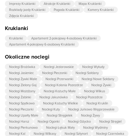
Imprezy Kruklanki
Atrakcje Kruklanki
Mapa Kruklanki
Rozkłady jazdy Kruklanki
Pogoda Kruklanki
Kamery Kruklanki
Zdjęcia Kruklanki
Kruklanki
Kruklanki
Apartament 2-pokojowy 4-osobowy Kruklanki
Apartament 4-pokojowy 6-osobowy Kruklanki
Okoliczne noclegi
Noclegi Brożówka
Noclegi Jeziorowskie
Noclegi Wyłudy
Noclegi Jasieniec
Noclegi Pieczonki
Noclegi Sołdany
Noclegi Żywki Małe
Noclegi Przerwanki
Noclegi Nowe Sołdany
Noclegi Zielony Gaj
Noclegi Kolonia Pozezdrze
Noclegi Żywki
Noclegi Możdżany
Noclegi Kożuchy Małe
Noclegi Wilkus
Noclegi Żabinki
Noclegi Jakunówko
Noclegi Pozezdrze
Noclegi Spytkowo
Noclegi Kożuchy Wielkie
Noclegi Kruklin
Noclegi Pieczarki
Noclegi Kuty
Noclegi Jurkowo Węgorzewskie
Noclegi Upałty Małe
Noclegi Stręgielek
Noclegi Żywy
Noclegi Harsz
Noclegi Ogonki
Noclegi Giżycko
Noclegi Stręgiel
Noclegi Pierkunowo
Noclegi Łękuk Mały
Noclegi Wydminy
Noclegi Kal
Noclegi Wilkasy
Noclegi Sztynort
Noclegi Czarnówka