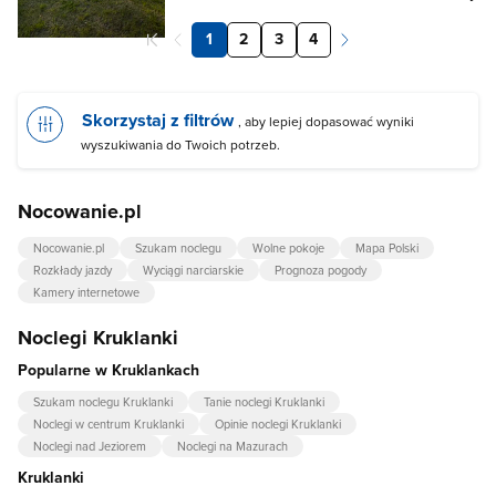
1
2
3
4
Skorzystaj z filtrów
, aby lepiej dopasować wyniki
wyszukiwania do Twoich potrzeb.
Nocowanie.pl
Nocowanie.pl
Szukam noclegu
Wolne pokoje
Mapa Polski
Rozkłady jazdy
Wyciągi narciarskie
Prognoza pogody
Kamery internetowe
Noclegi Kruklanki
Popularne w Kruklankach
Szukam noclegu Kruklanki
Tanie noclegi Kruklanki
Noclegi w centrum Kruklanki
Opinie noclegi Kruklanki
Noclegi nad Jeziorem
Noclegi na Mazurach
Kruklanki