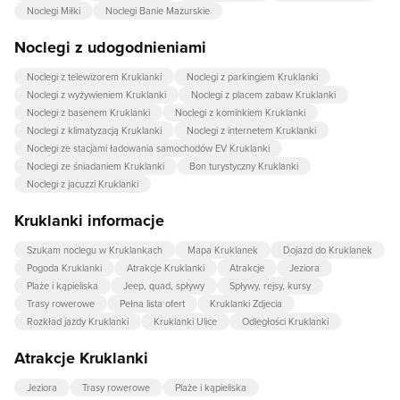
Noclegi Miłki
Noclegi Banie Mazurskie
Noclegi z udogodnieniami
Noclegi z telewizorem Kruklanki
Noclegi z parkingiem Kruklanki
Noclegi z wyżywieniem Kruklanki
Noclegi z placem zabaw Kruklanki
Noclegi z basenem Kruklanki
Noclegi z kominkiem Kruklanki
Noclegi z klimatyzacją Kruklanki
Noclegi z internetem Kruklanki
Noclegi ze stacjami ładowania samochodów EV Kruklanki
Noclegi ze śniadaniem Kruklanki
Bon turystyczny Kruklanki
Noclegi z jacuzzi Kruklanki
Kruklanki informacje
Szukam noclegu w Kruklankach
Mapa Kruklanek
Dojazd do Kruklanek
Pogoda Kruklanki
Atrakcje Kruklanki
Atrakcje
Jeziora
Plaże i kąpieliska
Jeep, quad, spływy
Spływy, rejsy, kursy
Trasy rowerowe
Pełna lista ofert
Kruklanki Zdjecia
Rozkład jazdy Kruklanki
Kruklanki Ulice
Odległości Kruklanki
Atrakcje Kruklanki
Jeziora
Trasy rowerowe
Plaże i kąpieliska