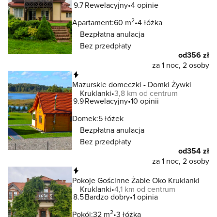
9.7
Rewelacyjny
4 opinie
2
Apartament:
60 m
4 łóżka
Bezpłatna anulacja
Bez przedpłaty
od
356 zł
za 1 noc, 2 osoby
Natychmiastowa rezerwacja
Mazurskie domeczki - Domki Żywki
Kruklanki
3,8 km od centrum
9.9
Rewelacyjny
10 opinii
Domek:
5 łóżek
Bezpłatna anulacja
Bez przedpłaty
od
354 zł
za 1 noc, 2 osoby
Natychmiastowa rezerwacja
Pokoje Gościnne Żabie Oko Kruklanki
Kruklanki
4,1 km od centrum
8.5
Bardzo dobry
1 opinia
2
Pokój:
32 m
3 łóżka