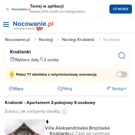
Taniej w aplikacji
×
OTWÓRZ
Nawet 20% zniżki po zalogowaniu
Nocowanie.pl
Noclegi
Noclegi Kruklanki
Kruklanki
Kruklanki
Wybierz daty
2 osoby
Pokaż
77 obiektów
z natychmiastową rezerwacją
Mapa
Filtruj
Sortuj
Kruklanki - Apartament 2-pokojowy 6-osobowy
Zobacz, jak sortujemy obiekty.
Natychmiastowa rezerwacja
Villa Aleksandrówka Brożówka
Kruklanki
2,7 km od centrum