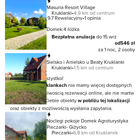
Natychmiastowa rezerwacja
Masuria Resort Village
Kruklanki
4,9 km od centrum
9.7
Rewelacyjny
1 opinia
Domek:
4 łóżka
Bezpłatna anulacja
do 15 wrz
od
546 zł
za 1 noc, 2 osoby
Natychmiastowa rezerwacja
Sielsko i Anielsko u Beaty Kruklanki
Kruklanki
1,5 km od centrum
To jeszcze nie wszystko!
W lokalizacji
Kruklankach
nie mamy więcej dostępnych
noclegów z możliwością rezerwacji online, ale nie martw
się - czekają na Ciebie obiekty
w pobliżu tej lokalizacji
oraz obiekty z możliwością wysłania zapytania.
Natychmiastowa rezerwacja
Noclegi pokoje Domek Agroturystyka
Pieczarki- Giżycko
Pieczarki
6,8 km od Kruklanek