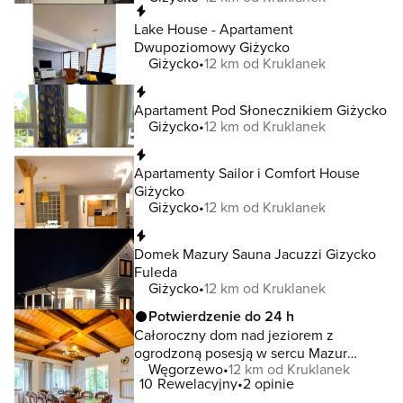
Natychmiastowa rezerwacja
Lake House - Apartament
Dwupoziomowy Giżycko
Giżycko
12 km od Kruklanek
Natychmiastowa rezerwacja
Apartament Pod Słonecznikiem Giżycko
Giżycko
12 km od Kruklanek
Natychmiastowa rezerwacja
Apartamenty Sailor i Comfort House
Giżycko
Giżycko
12 km od Kruklanek
Natychmiastowa rezerwacja
Domek Mazury Sauna Jacuzzi Gizycko
Fuleda
Giżycko
12 km od Kruklanek
Potwierdzenie do 24 h
Całoroczny dom nad jeziorem z
ogrodzoną posesją w sercu Mazur
Węgorzewo
12 km od Kruklanek
Węgorzewo
10
Rewelacyjny
2 opinie