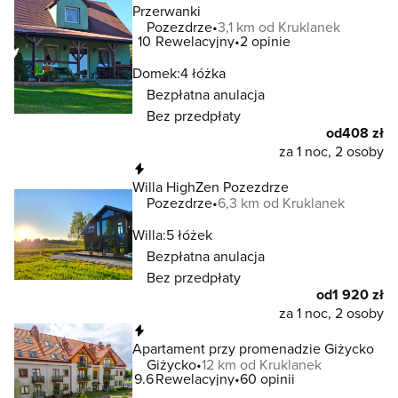
Przerwanki
Pozezdrze
3,1 km od Kruklanek
10
Rewelacyjny
2 opinie
Domek:
4 łóżka
Bezpłatna anulacja
Bez przedpłaty
od
408 zł
za 1 noc, 2 osoby
Natychmiastowa rezerwacja
Willa HighZen Pozezdrze
Pozezdrze
6,3 km od Kruklanek
Willa:
5 łóżek
Bezpłatna anulacja
Bez przedpłaty
od
1 920 zł
za 1 noc, 2 osoby
Natychmiastowa rezerwacja
Apartament przy promenadzie Giżycko
Giżycko
12 km od Kruklanek
9.6
Rewelacyjny
60 opinii