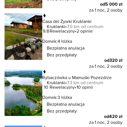
od
5 000 zł
za 1 noc, 2 osoby
Natychmiastowa rezerwacja
Casa del Żywki Kruklanki
Kruklanki
7,0 km od centrum
9.8
Rewelacyjny
2 opinie
Domek:
4 łóżka
Bezpłatna anulacja
Bez przedpłaty
od
320 zł
za 1 noc, 2 osoby
Natychmiastowa rezerwacja
Rybaczówka u Mamuśki Pozezdrze
Kruklanki
7,3 km od centrum
10
Rewelacyjny
10 opinii
Domek:
3 łóżka
Bezpłatna anulacja
Bez przedpłaty
od
420 zł
za 1 noc, 2 osoby