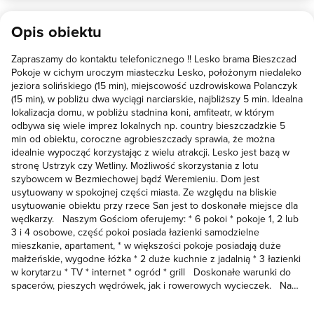
powitalne :) Dla mnie Przystanek był doskonałą bazą wypadową do
poznawania okolicy. Po całodniowym odkrywaniu uroków tej części
Opis obiektu
Podkarpacia miło było wrócić do swojego pokoju i po prostu
odpocząć. Pani Iwona i Jej pupile zawsze dbają, żeby gościom
Zapraszamy do kontaktu telefonicznego !! Lesko brama Bieszczad
niczego nie brakowało. Ponadto, jest czysto i przytulnie. Gorąco
Pokoje w cichym uroczym miasteczku Lesko, położonym niedaleko
polecam wszystkim wybierającym się w okolice Leska. Pozdrawiam
jeziora solińskiego (15 min), miejscowość uzdrowiskowa Polanczyk
serdecznie, Damian Chlęch
(15 min), w pobliżu dwa wyciągi narciarskie, najbliższy 5 min. Idealna
lokalizacja domu, w pobliżu stadnina koni, amfiteatr, w którym
odbywa się wiele imprez lokalnych np. country bieszczadzkie 5
min od obiektu, coroczne agrobieszczady sprawia, że można
idealnie wypocząć korzystając z wielu atrakcji. Lesko jest bazą w
stronę Ustrzyk czy Wetliny. Możliwość skorzystania z lotu
szybowcem w Bezmiechowej bądź Weremieniu. Dom jest
usytuowany w spokojnej części miasta. Ze względu na bliskie
usytuowanie obiektu przy rzece San jest to doskonałe miejsce dla
wędkarzy. Naszym Gościom oferujemy: * 6 pokoi * pokoje 1, 2 lub
3 i 4 osobowe, część pokoi posiada łazienki samodzielne
mieszkanie, apartament, * w większości pokoje posiadają duże
małżeńskie, wygodne łóżka * 2 duże kuchnie z jadalnią * 3 łazienki
w korytarzu * TV * internet * ogród * grill Doskonałe warunki do
spacerów, pieszych wędrówek, jak i rowerowych wycieczek. Na
Państwa życzenie przygotowujemy śniadania, cena ustalana
indywidualnie podczas rozmowy, zależna od menu. Posiłki