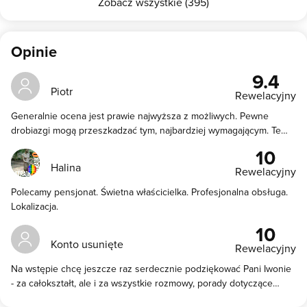
Zobacz wszystkie (395)
Opinie
9.4
Piotr
Rewelacyjny
Generalnie ocena jest prawie najwyższa z możliwych. Pewne
drobiazgi mogą przeszkadzać tym, najbardziej wymagającym. Te
drobiazgi, to może trochę mały parking, wspólna łazienka i kable,
10
które trochę niepokoiły wychodząc "na wierzch" w niektórych
Halina
Rewelacyjny
miejscach. Parking i łazienka są do zaakceptowania, jeśli się ktoś
decyduje na prywatną kwaterę. Kable niestety psują estetykę. Te
Polecamy pensjonat. Świetna właścicielka. Profesjonalna obsługa.
drobiazgi zrównoważyła wspaniała atmosfera, oraz wspaniała
Lokalizacja.
opieka p. Iwony, która dba, aby wszystko było na najwyższym
10
poziomie. W naszym wypadku potrzebowaliśmy dostosowania
Konto usunięte
godzin posiłków do bardzo wczesnych wyjazdów i b. późnych
Rewelacyjny
powrotów z wycieczek. Wystarczyło powiedzieć... i nie ma sprawy.
Na wstępie chcę jeszcze raz serdecznie podziękować Pani Iwonie
Serdecznie polecamy!
- za całokształt, ale i za wszystkie rozmowy, porady dotyczące
zwiedzania okolicy, świetne książki do poduszki i znakomite ciacho