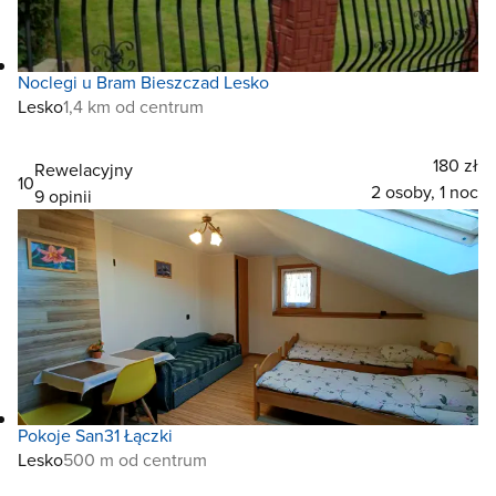
Noclegi u Bram Bieszczad Lesko
Lesko
1,4 km od centrum
180 zł
Rewelacyjny
10
2 osoby, 1 noc
9 opinii
Pokoje San31 Łączki
Lesko
500 m od centrum