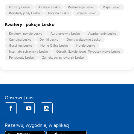
Imprezy Lesko
Atrakcje Lesko
Restauracje Lesko
Mapa Lesko
Rozkłady jazdy Lesko
Pogoda Lesko
Zdjęcia Lesko
Kwatery i pokoje Lesko
Kwatery i pokoje Lesko
Agroturystyka Lesko
Apartamenty Lesko
Camping Lesko
Domki Lesko
Domy wakacyjne Lesko
Gościniec Lesko
Home Office Lesko
Hotele Lesko
Internaty, schroniska Lesko
Ośrodki Szkoleniowe i Wypoczynkowe Lesko
Pensjonaty Lesko
Zamek, pałac, dworek Lesko
Obserwuj nas:
Rezerwuj wygodniej w aplikacji