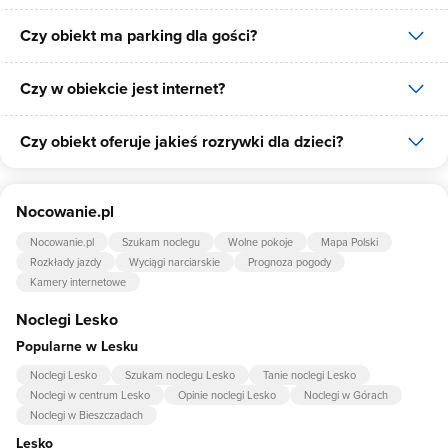
Czy obiekt ma parking dla gości?
W obiekcie dostępne jest wyżywienie dla gości, dostępne posiłki:
śniadania, obiady, kolacje.
Czy w obiekcie jest internet?
Tak, Przystanek pod Skałkami posiada bezpłatny parking dla gości
na 10 miejsc.
Czy obiekt oferuje jakieś rozrywki dla dzieci?
Tak, Przystanek pod Skałkami udostępnia dla swoich gości
internet.
Tak, w obiekcie dla dzieci są przygotowane: plac zabaw dla dzieci.
Nocowanie.pl
Nocowanie.pl
Szukam noclegu
Wolne pokoje
Mapa Polski
Rozkłady jazdy
Wyciągi narciarskie
Prognoza pogody
Kamery internetowe
Noclegi Lesko
Popularne w Lesku
Noclegi Lesko
Szukam noclegu Lesko
Tanie noclegi Lesko
Noclegi w centrum Lesko
Opinie noclegi Lesko
Noclegi w Górach
Noclegi w Bieszczadach
Lesko