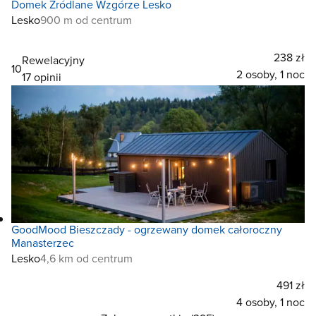
Domek Źródlane Wzgórze Lesko
Lesko
900 m od centrum
238 zł
Rewelacyjny
10
2 osoby, 1 noc
17 opinii
GoodMood Bieszczady - ogrzewany domek całoroczny
Manasterzec
Lesko
4,6 km od centrum
491 zł
4 osoby, 1 noc