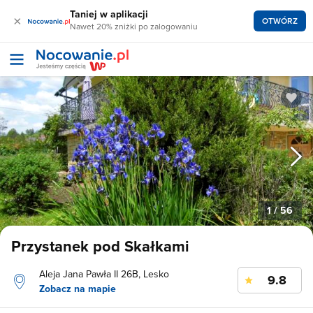
Taniej w aplikacji
×
OTWÓRZ
Nawet 20% zniżki po zalogowaniu
1
/ 56
Przystanek pod Skałkami
Aleja Jana Pawła II 26B, Lesko
9.8
Zobacz na mapie