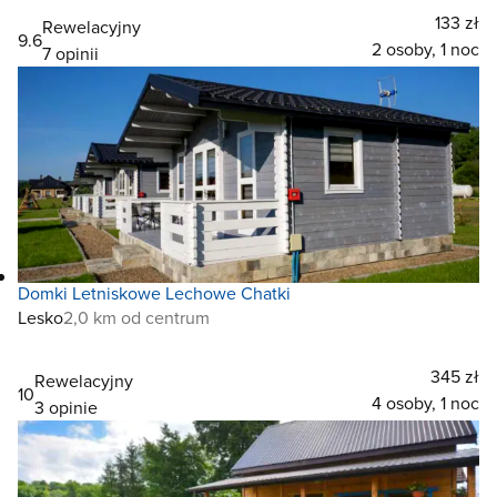
133 zł
Rewelacyjny
9.6
2 osoby, 1 noc
7 opinii
Domki Letniskowe Lechowe Chatki
Lesko
2,0 km od centrum
345 zł
Rewelacyjny
10
4 osoby, 1 noc
3 opinie