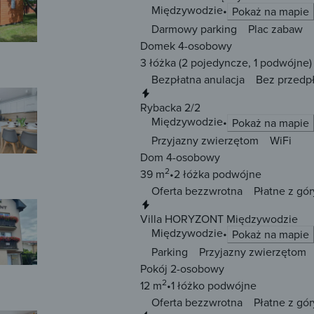
Międzywodzie
Pokaż na mapie
Darmowy parking
Plac zabaw
Domek 4-osobowy
3 łóżka
(2 pojedyncze, 1 podwójne)
Bezpłatna anulacja
Bez przedp
Natychmiastowa rezerwacja
Rybacka 2/2
Międzywodzie
Pokaż na mapie
Przyjazny zwierzętom
WiFi
Dom 4-osobowy
2
39 m
2 łóżka
podwójne
Oferta bezzwrotna
Płatne z gór
Natychmiastowa rezerwacja
Villa HORYZONT Międzywodzie
Międzywodzie
Pokaż na mapie
Parking
Przyjazny zwierzętom
Pokój 2-osobowy
2
12 m
1 łóżko
podwójne
Oferta bezzwrotna
Płatne z gór