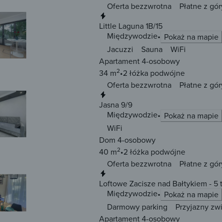
Oferta bezzwrotna
Płatne z gór
Natychmiastowa rezerwacja
Little Laguna 1B/15
Międzywodzie
Pokaż na mapie
Jacuzzi
Sauna
WiFi
Apartament 4-osobowy
2
34 m
2 łóżka
podwójne
Oferta bezzwrotna
Płatne z gór
Natychmiastowa rezerwacja
Jasna 9/9
Międzywodzie
Pokaż na mapie
WiFi
Dom 4-osobowy
2
40 m
2 łóżka
podwójne
Oferta bezzwrotna
Płatne z gór
Natychmiastowa rezerwacja
Loftowe Zacisze nad Bałtykiem - 5
Międzywodzie
Pokaż na mapie
Darmowy parking
Przyjazny zw
Apartament 4-osobowy