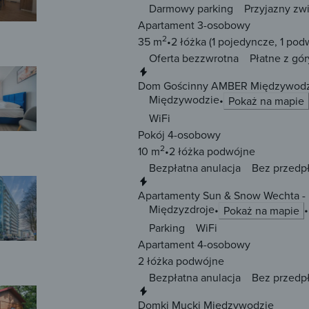
Darmowy parking
Przyjazny zw
Apartament 3-osobowy
2
35 m
2 łóżka
(1 pojedyncze, 1 pod
Oferta bezzwrotna
Płatne z gór
Natychmiastowa rezerwacja
Dom Gościnny AMBER Międzywodz
Międzywodzie
Pokaż na mapie
WiFi
Pokój 4-osobowy
2
10 m
2 łóżka
podwójne
Bezpłatna anulacja
Bez przedp
Natychmiastowa rezerwacja
Apartamenty S
Międzyzdroje
Pokaż na mapie
Parking
WiFi
Apartament 4-osobowy
2 łóżka
podwójne
Bezpłatna anulacja
Bez przedp
Natychmiastowa rezerwacja
Domki Mucki Międzywodzie