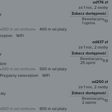
od
176 zł
za 1 noc, 2 osoby
Zobacz dostępność
y
Rewelacyjny
10
1 opinia
300 m od centrum
400 m od plaży
erzętom
WiFi
od
437 zł
za 1 noc, 2 osoby
Zobacz dostępność
y
Rewelacyjny
9.8
25 opinii
dzie
200 m od centrum
500 m od plaży
Przyjazny zwierzętom
WiFi
od
250 zł
za 1 noc, 2 osoby
Zobacz dostępność
łaty
Rewelacyjny
10
2 opinie
500 m od centrum
600 m od plaży