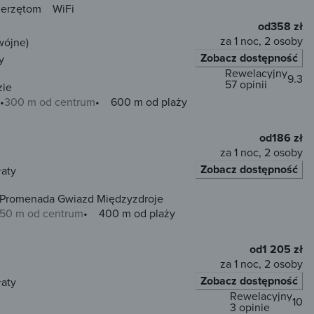
ierzętom
WiFi
od
358 zł
za 1 noc, 2 osoby
wójne)
Zobacz dostępność
y
Rewelacyjny
9.3
57 opinii
ie
300 m od centrum
600 m od plaży
od
186 zł
za 1 noc, 2 osoby
Zobacz dostępność
łaty
un & Snow Wechta - Promenada Gwiazd Międzyzdroje
50 m od centrum
400 m od plaży
od
1 205 zł
za 1 noc, 2 osoby
Zobacz dostępność
łaty
Rewelacyjny
10
3 opinie