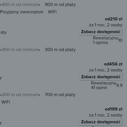
400 m od centrum
900 m od plaży
Przyjazny zwierzętom
WiFi
od
210 zł
za 1 noc, 2 osoby
Zobacz dostępność
łaty
Rewelacyjny
10
1 opinia
300 m od centrum
300 m od plaży
od
456 zł
za 1 noc, 2 osoby
Zobacz dostępność
y
Rewelacyjny
9.9
41 opinii
200 m od centrum
700 m od plaży
WiFi
od
199 zł
za 1 noc, 2 osoby
Zobacz dostępność
y