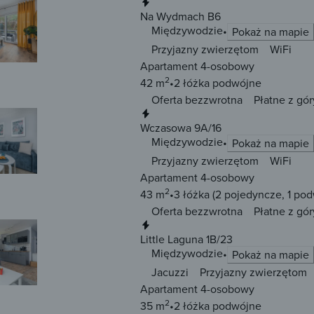
Natychmiastowa rezerwacja
Na Wydmach B6
Międzywodzie
Pokaż na mapie
Przyjazny zwierzętom
WiFi
Apartament 4-osobowy
2
42 m
2 łóżka
podwójne
Oferta bezzwrotna
Płatne z gór
Natychmiastowa rezerwacja
Wczasowa 9A/16
Międzywodzie
Pokaż na mapie
Przyjazny zwierzętom
WiFi
Apartament 4-osobowy
2
43 m
3 łóżka
(2 pojedyncze, 1 po
Oferta bezzwrotna
Płatne z gór
Natychmiastowa rezerwacja
Little Laguna 1B/23
Międzywodzie
Pokaż na mapie
Jacuzzi
Przyjazny zwierzętom
Apartament 4-osobowy
2
35 m
2 łóżka
podwójne