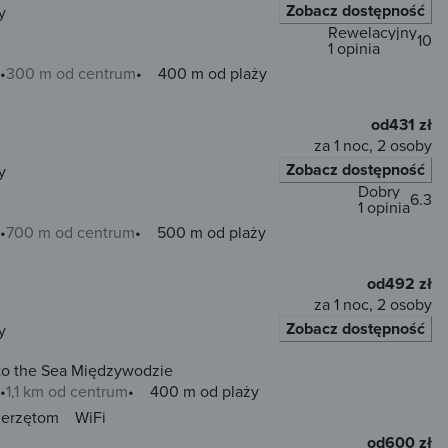
Zobacz dostępność
y
Rewelacyjny
10
1 opinia
300 m od centrum
400 m od plaży
od
431 zł
za 1 noc, 2 osoby
Zobacz dostępność
y
Dobry
6.3
1 opinia
700 m od centrum
500 m od plaży
od
492 zł
za 1 noc, 2 osoby
Zobacz dostępność
y
 to the Sea Międzywodzie
1,1 km od centrum
400 m od plaży
ierzętom
WiFi
od
600 zł