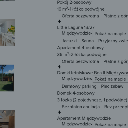
Pokój 2-osobowy
2
16 m
1 łóżko
podwójne
Oferta bezzwrotna
Płatne z gór
Natychmiastowa rezerwacja
Little Laguna 1B/27
Międzywodzie
Pokaż na mapie
Jacuzzi
Sauna
Przyjazny zwi
Apartament 4-osobowy
2
36 m
2 łóżka
podwójne
Oferta bezzwrotna
Płatne z gór
Natychmiastowa rezerwacja
Domki letniskowe Bea II Międzywo
Międzywodzie
Pokaż na mapie
Darmowy parking
Plac zabaw
Domek 4-osobowy
3 łóżka
(2 pojedyncze, 1 podwójne)
Bezpłatna anulacja
Bez przedp
Natychmiastowa rezerwacja
Apartament Międzywodzie
Międzywodzie
Pokaż na mapie