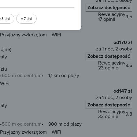
za 1 noc, 2 osoby
Zobacz dostępność
y
Rewelacyjny
9.5
17 opinii
± 3 dni
± 7 dni
200 m od centrum
500 m od plaży
Przyjazny zwierzętom
WiFi
od
170 zł
za 1 noc, 2 osoby
wójne)
Zobacz dostępność
łaty
Rewelacyjny
9.6
23 opinie
ziu
600 m od centrum
1,1 km od plaży
WiFi
od
147 zł
za 1 noc, 2 osoby
Zobacz dostępność
łaty
Rewelacyjny
9.8
33 opinie
500 m od centrum
900 m od plaży
Przyjazny zwierzętom
WiFi