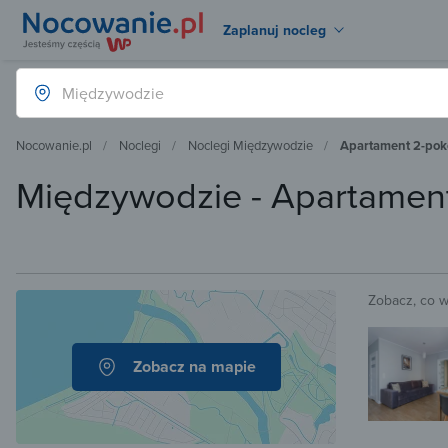
Zaplanuj nocleg
Nocowanie.pl
Noclegi
Noclegi Międzywodzie
Apartament 2-pok
Międzywodzie - Apartamen
Zobacz, co 
Zobacz na mapie