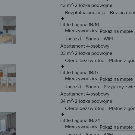
2
43 m
2 łóżka
podwójne
Bezpłatna anulacja
Bez przedp
Natychmiastowa rezerwacja
Little Laguna 1B/10
Międzywodzie
Pokaż na mapie
Jacuzzi
Sauna
WiFi
Apartament 4-osobowy
2
33 m
2 łóżka
podwójne
Oferta bezzwrotna
Płatne z gór
Natychmiastowa rezerwacja
Little Laguna 1B/17
Międzywodzie
Pokaż na mapie
Jacuzzi
Sauna
Przyjazny zwi
Apartament 4-osobowy
2
34 m
2 łóżka
podwójne
Oferta bezzwrotna
Płatne z gór
Natychmiastowa rezerwacja
Little Laguna 1B/24
Międzywodzie
Pokaż na mapie
Jacuzzi
Sauna
WiFi