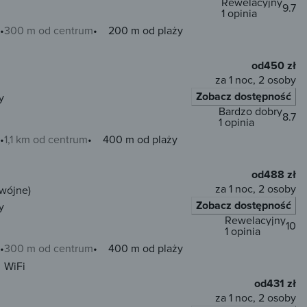
Rewelacyjny
9.7
1 opinia
300 m od centrum
200 m od plaży
od
450 zł
za 1 noc, 2 osoby
Zobacz dostępność
y
Bardzo dobry
8.7
1 opinia
1,1 km od centrum
400 m od plaży
od
488 zł
za 1 noc, 2 osoby
dwójne)
Zobacz dostępność
y
Rewelacyjny
10
1 opinia
300 m od centrum
400 m od plaży
WiFi
od
431 zł
za 1 noc, 2 osoby