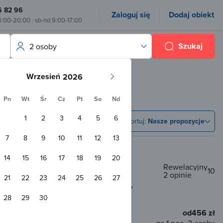
6 82 96
Zaloguj się
Dodaj obiekt
8:00-20:00 · sb-nd 9:00-17:00
Szukaj
2 osoby
Wrzesień
Pn
Wt
Śr
Cz
Pt
So
Nd
1
2
3
4
5
6
Sortuj:
Nasze propozycje
7
8
9
10
11
12
13
14
15
16
17
18
19
20
Rewelacyjny
10
2 opinie
21
22
23
24
25
26
27
300 m od centrum
300 m od plaży
28
29
30
od
456 zł