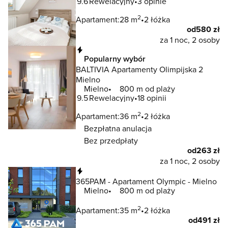
9.6
Rewelacyjny
3 opinie
2
Apartament:
28 m
2 łóżka
od
580 zł
za 1 noc, 2 osoby
Natychmiastowa rezerwacja
Popularny wybór
BALTIVIA Apartamenty Olimpijska 2
Mielno
Mielno
800 m od plaży
9.5
Rewelacyjny
18 opinii
2
Apartament:
36 m
2 łóżka
Bezpłatna anulacja
Bez przedpłaty
od
263 zł
za 1 noc, 2 osoby
Natychmiastowa rezerwacja
365PAM - Apartament Olympic - Mielno
Mielno
800 m od plaży
2
Apartament:
35 m
2 łóżka
od
491 zł