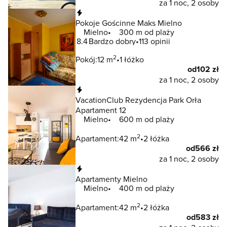
za 1 noc, 2 osoby
Natychmiastowa rezerwacja
Pokoje Gościnne Maks Mielno
Mielno
300 m od plaży
8.4
Bardzo dobry
113 opinii
2
Pokój:
12 m
1 łóżko
od
102 zł
za 1 noc, 2 osoby
Natychmiastowa rezerwacja
VacationClub Rezydencja Park Orła
Apartament 12
Mielno
600 m od plaży
2
Apartament:
42 m
2 łóżka
od
566 zł
za 1 noc, 2 osoby
Natychmiastowa rezerwacja
Apartamenty Mielno
Mielno
400 m od plaży
2
Apartament:
42 m
2 łóżka
od
583 zł