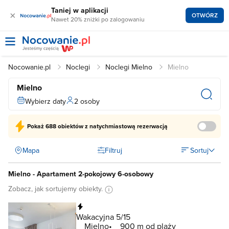
Taniej w aplikacji
×
OTWÓRZ
Nawet 20% zniżki po zalogowaniu
Nocowanie.pl
Noclegi
Noclegi Mielno
Mielno
Mielno
Wybierz daty
2 osoby
Pokaż
688 obiektów
z natychmiastową rezerwacją
Mapa
Filtruj
Sortuj
Mielno - Apartament 2-pokojowy 6-osobowy
Zobacz, jak sortujemy obiekty.
Natychmiastowa rezerwacja
Wakacyjna 5/15
Mielno
900 m od plaży