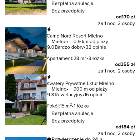
Bezpłatna anulacja
Bez przedpłaty
od
170 zł
za 1 noc, 2 osoby
Natychmiastowa rezerwacja
Camp Nord Resort Mielno
Mielno
0,9 km od plaży
9.0
Bardzo dobry
32 opinie
2
Apartament:
28 m
3 łóżka
od
355 zł
za 1 noc, 2 osoby
Natychmiastowa rezerwacja
Kwatery Prywatne Lktur Mielno
Mielno
900 m od plaży
9.8
Rewelacyjny
16 opinii
2
Pokój:
15 m
1 łóżko
Bezpłatna anulacja
Bez przedpłaty
od
184 zł
za 1 noc, 2 osoby
Potwierdzenie do 24 h