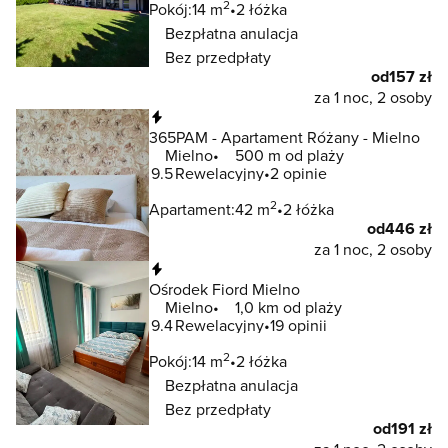
2
Pokój:
14 m
2 łóżka
Bezpłatna anulacja
Bez przedpłaty
od
157 zł
za 1 noc, 2 osoby
Natychmiastowa rezerwacja
365PAM - Apartament Różany - Mielno
Mielno
500 m od plaży
9.5
Rewelacyjny
2 opinie
2
Apartament:
42 m
2 łóżka
od
446 zł
za 1 noc, 2 osoby
Natychmiastowa rezerwacja
Ośrodek Fiord Mielno
Mielno
1,0 km od plaży
9.4
Rewelacyjny
19 opinii
2
Pokój:
14 m
2 łóżka
Bezpłatna anulacja
Bez przedpłaty
od
191 zł