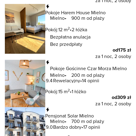
za 1 noc, 2 osoby
Natychmiastowa rezerwacja
Pokoje Harem House Mielno
Mielno
900 m od plaży
2
Pokój:
12 m
2 łóżka
Bezpłatna anulacja
Bez przedpłaty
od
175 zł
za 1 noc, 2 osoby
Natychmiastowa rezerwacja
Pokoje Gościnne Czar Morza Mielno
Mielno
200 m od plaży
9.4
Rewelacyjny
14 opinii
2
Pokój:
15 m
1 łóżko
od
309 zł
za 1 noc, 2 osoby
Natychmiastowa rezerwacja
Pensjonat Solar Mielno
Mielno
700 m od plaży
9.0
Bardzo dobry
17 opinii