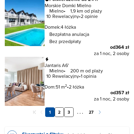
Morskie Domki Mielno
Mielno
1,9 km od plaży
10
Rewelacyjny
2 opinie
Domek:
4 łóżka
Bezpłatna anulacja
Bez przedpłaty
od
364 zł
za 1 noc, 2 osoby
Natychmiastowa rezerwacja
Jantaris A6'
Mielno
200 m od plaży
10
Rewelacyjny
1 opinia
2
Dom:
51 m
2 łóżka
od
357 zł
za 1 noc, 2 osoby
1
2
3
. . .
27