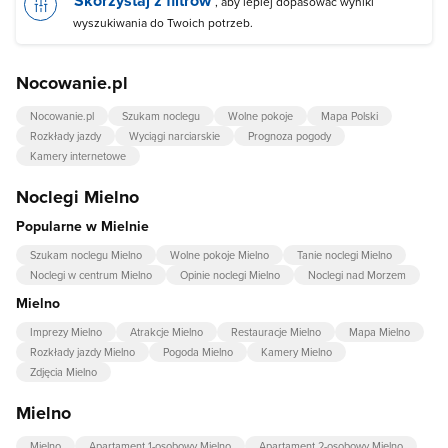
Skorzystaj z filtrów
, aby lepiej dopasować wyniki
wyszukiwania do Twoich potrzeb.
Nocowanie.pl
Nocowanie.pl
Szukam noclegu
Wolne pokoje
Mapa Polski
Rozkłady jazdy
Wyciągi narciarskie
Prognoza pogody
Kamery internetowe
Noclegi Mielno
Popularne w Mielnie
Szukam noclegu Mielno
Wolne pokoje Mielno
Tanie noclegi Mielno
Noclegi w centrum Mielno
Opinie noclegi Mielno
Noclegi nad Morzem
Mielno
Imprezy Mielno
Atrakcje Mielno
Restauracje Mielno
Mapa Mielno
Rozkłady jazdy Mielno
Pogoda Mielno
Kamery Mielno
Zdjęcia Mielno
Mielno
Mielno
Apartament 1-osobowy Mielno
Apartament 2-osobowy Mielno