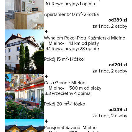
10
Rewelacyjny
1 opinia
2
Apartament:
40 m
2 łóżka
od
389 zł
za 1 noc, 2 osoby
Natychmiastowa rezerwacja
Wynajem Pokoi Piotr Kaźmierski Mielno
Mielno
1,1 km od plaży
9.1
Rewelacyjny
23 opinie
2
Pokój:
15 m
1 łóżko
od
201 zł
za 1 noc, 2 osoby
Natychmiastowa rezerwacja
Casa Grande Mielno
Mielno
500 m od plaży
3.3
Przeciętny
1 opinia
2
Pokój:
20 m
1 łóżko
od
349 zł
za 1 noc, 2 osoby
Natychmiastowa rezerwacja
Pensjonat Savana Mielno