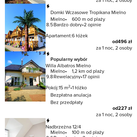
Natychmiastowa rezerwacja
Domki Wczasowe Tropikana Mielno
Mielno
600 m od plaży
8.5
Bardzo dobry
2 opinie
Apartament:
6 łóżek
od
496 zł
za 1 noc, 2 osoby
Natychmiastowa rezerwacja
Popularny wybór
Willa Albatros Mielno
Mielno
1,2 km od plaży
9.8
Rewelacyjny
17 opinii
2
Pokój:
15 m
1 łóżko
Bezpłatna anulacja
Bez przedpłaty
od
227 zł
za 1 noc, 2 osoby
Natychmiastowa rezerwacja
Nadbrzeżna 12/4
Mielno
100 m od plaży