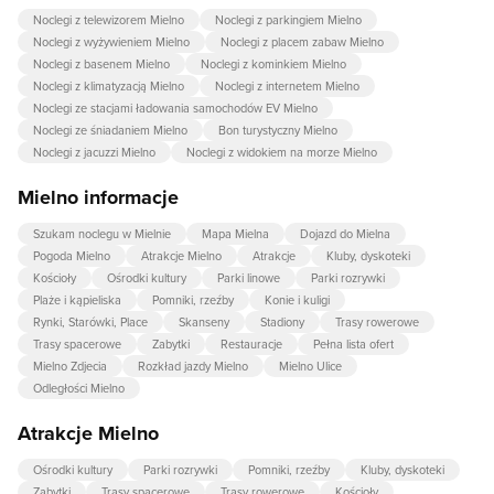
Noclegi z telewizorem Mielno
Noclegi z parkingiem Mielno
Noclegi z wyżywieniem Mielno
Noclegi z placem zabaw Mielno
Noclegi z basenem Mielno
Noclegi z kominkiem Mielno
Noclegi z klimatyzacją Mielno
Noclegi z internetem Mielno
Noclegi ze stacjami ładowania samochodów EV Mielno
Noclegi ze śniadaniem Mielno
Bon turystyczny Mielno
Noclegi z jacuzzi Mielno
Noclegi z widokiem na morze Mielno
Mielno informacje
Szukam noclegu w Mielnie
Mapa Mielna
Dojazd do Mielna
Pogoda Mielno
Atrakcje Mielno
Atrakcje
Kluby, dyskoteki
Kościoły
Ośrodki kultury
Parki linowe
Parki rozrywki
Plaże i kąpieliska
Pomniki, rzeźby
Konie i kuligi
Rynki, Starówki, Place
Skanseny
Stadiony
Trasy rowerowe
Trasy spacerowe
Zabytki
Restauracje
Pełna lista ofert
Mielno Zdjecia
Rozkład jazdy Mielno
Mielno Ulice
Odległości Mielno
Atrakcje Mielno
Ośrodki kultury
Parki rozrywki
Pomniki, rzeźby
Kluby, dyskoteki
Zabytki
Trasy spacerowe
Trasy rowerowe
Kościoły