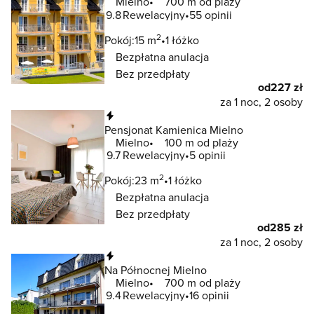
Mielno
700 m od plaży
9.8
Rewelacyjny
55 opinii
2
Pokój:
15 m
1 łóżko
Bezpłatna anulacja
Bez przedpłaty
od
227 zł
za 1 noc, 2 osoby
Natychmiastowa rezerwacja
Pensjonat Kamienica Mielno
Mielno
100 m od plaży
9.7
Rewelacyjny
5 opinii
2
Pokój:
23 m
1 łóżko
Bezpłatna anulacja
Bez przedpłaty
od
285 zł
za 1 noc, 2 osoby
Natychmiastowa rezerwacja
Na Północnej Mielno
Mielno
700 m od plaży
9.4
Rewelacyjny
16 opinii