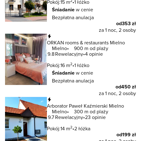
2
Pokój:
15 m
1 łóżko
Śniadanie
w cenie
Bezpłatna anulacja
od
353 zł
za 1 noc, 2 osoby
Natychmiastowa rezerwacja
ORKAN rooms & restaurants Mielno
Mielno
900 m od plaży
9.8
Rewelacyjny
4 opinie
2
Pokój:
16 m
1 łóżko
Śniadanie
w cenie
Bezpłatna anulacja
od
450 zł
za 1 noc, 2 osoby
Natychmiastowa rezerwacja
Arborator Paweł Kaźmierski Mielno
Mielno
300 m od plaży
9.7
Rewelacyjny
23 opinie
2
Pokój:
14 m
2 łóżka
od
199 zł
za 1 noc, 2 osoby