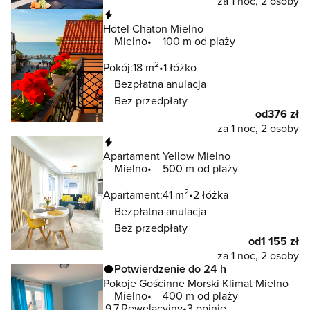
za 1 noc, 2 osoby
Natychmiastowa rezerwacja
Hotel Chaton Mielno
Mielno
100 m od plaży
2
Pokój:
18 m
1 łóżko
Bezpłatna anulacja
Bez przedpłaty
od
376 zł
za 1 noc, 2 osoby
Natychmiastowa rezerwacja
Apartament Yellow Mielno
Mielno
500 m od plaży
2
Apartament:
41 m
2 łóżka
Bezpłatna anulacja
Bez przedpłaty
od
1 155 zł
za 1 noc, 2 osoby
Potwierdzenie do 24 h
Pokoje Gościnne Morski Klimat Mielno
Mielno
400 m od plaży
9.7
Rewelacyjny
3 opinie