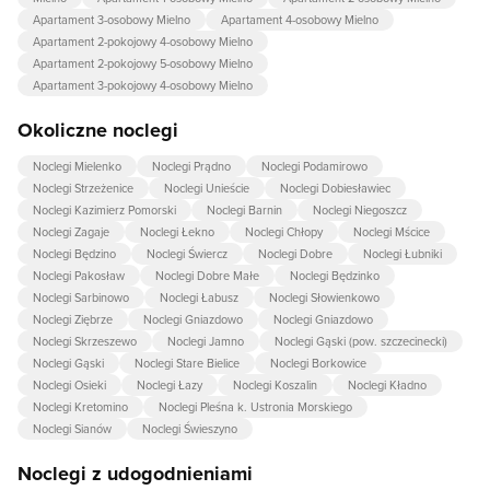
Apartament 3-osobowy Mielno
Apartament 4-osobowy Mielno
Apartament 2-pokojowy 4-osobowy Mielno
Apartament 2-pokojowy 5-osobowy Mielno
Apartament 3-pokojowy 4-osobowy Mielno
Okoliczne noclegi
Noclegi Mielenko
Noclegi Prądno
Noclegi Podamirowo
Noclegi Strzeżenice
Noclegi Unieście
Noclegi Dobiesławiec
Noclegi Kazimierz Pomorski
Noclegi Barnin
Noclegi Niegoszcz
Noclegi Zagaje
Noclegi Łekno
Noclegi Chłopy
Noclegi Mścice
Noclegi Będzino
Noclegi Świercz
Noclegi Dobre
Noclegi Łubniki
Noclegi Pakosław
Noclegi Dobre Małe
Noclegi Będzinko
Noclegi Sarbinowo
Noclegi Łabusz
Noclegi Słowienkowo
Noclegi Ziębrze
Noclegi Gniazdowo
Noclegi Gniazdowo
Noclegi Skrzeszewo
Noclegi Jamno
Noclegi Gąski (pow. szczecinecki)
Noclegi Gąski
Noclegi Stare Bielice
Noclegi Borkowice
Noclegi Osieki
Noclegi Łazy
Noclegi Koszalin
Noclegi Kładno
Noclegi Kretomino
Noclegi Pleśna k. Ustronia Morskiego
Noclegi Sianów
Noclegi Świeszyno
Noclegi z udogodnieniami