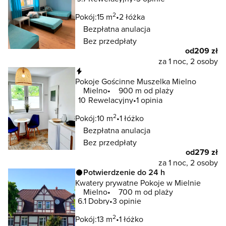
2
Pokój:
15 m
2 łóżka
Bezpłatna anulacja
Bez przedpłaty
od
209 zł
za 1 noc, 2 osoby
Natychmiastowa rezerwacja
Pokoje Gościnne Muszelka Mielno
Mielno
900 m od plaży
10
Rewelacyjny
1 opinia
2
Pokój:
10 m
1 łóżko
Bezpłatna anulacja
Bez przedpłaty
od
279 zł
za 1 noc, 2 osoby
Potwierdzenie do 24 h
Kwatery prywatne Pokoje w Mielnie
Mielno
700 m od plaży
6.1
Dobry
3 opinie
2
Pokój:
13 m
1 łóżko