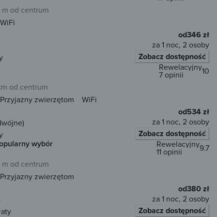
 m od centrum
WiFi
od
346 zł
za 1 noc, 2 osoby
Zobacz dostępność
y
Rewelacyjny
10
7 opinii
 km od centrum
Przyjazny zwierzętom
WiFi
od
534 zł
za 1 noc, 2 osoby
dwójne)
Zobacz dostępność
y
opularny wybór
Rewelacyjny
9.7
11 opinii
 m od centrum
Przyjazny zwierzętom
od
380 zł
za 1 noc, 2 osoby
)
Zobacz dostępność
łaty