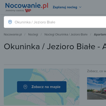
Zaplanuj nocleg
Nocowanie.pl
Noclegi
Noclegi Okuninka / Jezioro Białe
Apartame
Okuninka / Jezioro Białe 
Zobacz, co 
Zobacz na mapie