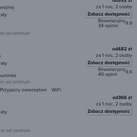
od
552 zł
za 1 noc, 2 osoby
dwójne)
Zobacz dostępność
łaty
Rewelacyjny
9.9
34 opinie
 km od centrum
od
482 zł
za 1 noc, 2 osoby
)
Zobacz dostępność
łaty
Rewelacyjny
9.6
40 opinii
kuninka
 km od centrum
Przyjazny zwierzętom
WiFi
od
366 zł
za 1 noc, 2 osoby
Zobacz dostępność
łaty
 m od centrum