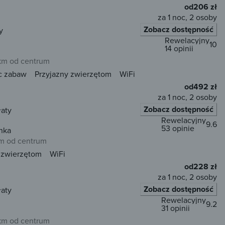
od
206 zł
za 1 noc, 2 osoby
Zobacz dostępność
y
Rewelacyjny
10
14 opinii
 km od centrum
c zabaw
Przyjazny zwierzętom
WiFi
od
492 zł
za 1 noc, 2 osoby
Zobacz dostępność
łaty
Rewelacyjny
9.6
53 opinie
nka
km od centrum
 zwierzętom
WiFi
od
228 zł
za 1 noc, 2 osoby
Zobacz dostępność
łaty
Rewelacyjny
9.2
31 opinii
 km od centrum