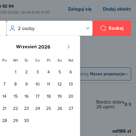
6 82 96
Zaloguj się
Dodaj obiekt
8:00-20:00 · sb-nd 9:00-17:00
Szukaj
2 osoby
Wrzesień
osobowy
Pn
Wt
Śr
Cz
Pt
So
Nd
1
2
3
4
5
6
Sortuj:
Nasze propozycje
7
8
9
10
11
12
13
14
15
16
17
18
19
20
Bardzo dobry
8.9
26 opinii
21
22
23
24
25
26
27
 m od centrum
28
29
30
WiFi
od
186 zł