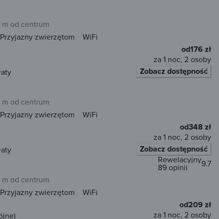
 m od centrum
Przyjazny zwierzętom
WiFi
od
176 zł
za 1 noc, 2 osoby
Zobacz dostępność
łaty
 m od centrum
Przyjazny zwierzętom
WiFi
od
348 zł
za 1 noc, 2 osoby
Zobacz dostępność
łaty
Rewelacyjny
9.7
89 opinii
 m od centrum
Przyjazny zwierzętom
WiFi
od
209 zł
za 1 noc, 2 osoby
ójne)