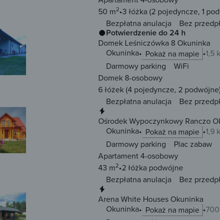
2
50 m
3 łóżka
(2 pojedyncze, 1 po
Bezpłatna anulacja
Bez przedp
Potwierdzenie do 24 h
Domek Leśniczówka 8 Okuninka
Okuninka
1,5
Pokaż na mapie
Darmowy parking
WiFi
Domek 8-osobowy
6 łóżek
(4 pojedyncze, 2 podwójne
Bezpłatna anulacja
Bez przedp
Natychmiastowa rezerwacja
Ośrodek Wypoczynkowy Ranczo O
Okuninka
1,9
Pokaż na mapie
Darmowy parking
Plac zabaw
Apartament 4-osobowy
2
43 m
2 łóżka
podwójne
Bezpłatna anulacja
Bez przedp
Natychmiastowa rezerwacja
Arena White Houses Okuninka
Okuninka
700
Pokaż na mapie