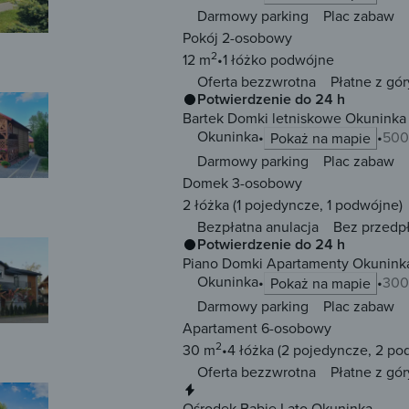
Darmowy parking
Plac zabaw
Pokój 2-osobowy
2
12 m
1 łóżko
podwójne
Oferta bezzwrotna
Płatne z gór
Potwierdzenie do 24 h
Bartek Domki letniskowe Okuninka
Okuninka
500
Pokaż na mapie
Darmowy parking
Plac zabaw
Domek 3-osobowy
2 łóżka
(1 pojedyncze, 1 podwójne)
Bezpłatna anulacja
Bez przedp
Potwierdzenie do 24 h
Piano Domki Apartamenty Okunink
Okuninka
300
Pokaż na mapie
Darmowy parking
Plac zabaw
Apartament 6-osobowy
2
30 m
4 łóżka
(2 pojedyncze, 2 po
Oferta bezzwrotna
Płatne z gór
Natychmiastowa rezerwacja
Ośrodek Babie Lato Okuninka