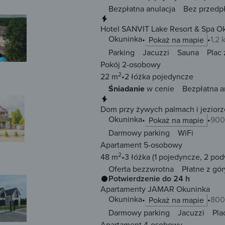
Bezpłatna anulacja
Bez przedp
Natychmiastowa rezerwacja
Hotel SANVIT Lake Resort & Spa O
Okuninka
1,2
Pokaż na mapie
Parking
Jacuzzi
Sauna
Plac
Pokój 2-osobowy
2
22 m
2 łóżka
pojedyncze
Śniadanie
w cenie
Bezpłatna a
Natychmiastowa rezerwacja
Dom przy żywych palmach i jezior
Okuninka
900
Pokaż na mapie
Darmowy parking
WiFi
Apartament 5-osobowy
2
48 m
3 łóżka
(1 pojedyncze, 2 po
Oferta bezzwrotna
Płatne z gór
Potwierdzenie do 24 h
Apartamenty JAMAR Okuninka
Okuninka
800
Pokaż na mapie
Darmowy parking
Jacuzzi
Pla
Apartament 4-osobowy