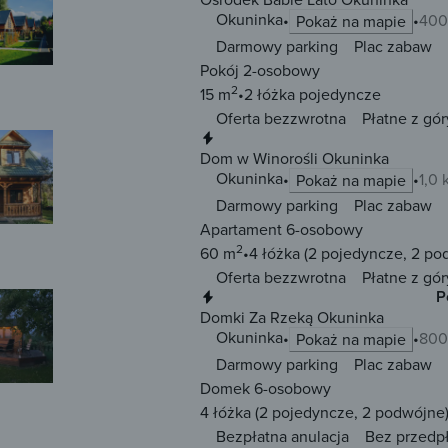
Okuninka
400
Pokaż na mapie
Darmowy parking
Plac zabaw
Pokój 2-osobowy
2
15 m
2 łóżka
pojedyncze
Oferta bezzwrotna
Płatne z gór
Natychmiastowa rezerwacja
Dom w Winorośli Okuninka
Okuninka
1,0
Pokaż na mapie
Darmowy parking
Plac zabaw
Apartament 6-osobowy
2
60 m
4 łóżka
(2 pojedyncze, 2 po
Oferta bezzwrotna
Płatne z gór
Natychmiastowa rezerwacja
P
Domki Za Rzeką Okuninka
Okuninka
800
Pokaż na mapie
Darmowy parking
Plac zabaw
Domek 6-osobowy
4 łóżka
(2 pojedyncze, 2 podwójne
Bezpłatna anulacja
Bez przedp