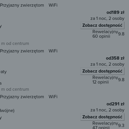
Przyjazny zwierzętom
WiFi
od
189 zł
za 1 noc, 2 osoby
Zobacz dostępność
y
Rewelacyjny
9.8
60 opinii
 m od centrum
Przyjazny zwierzętom
WiFi
od
358 zł
za 1 noc, 2 osoby
Zobacz dostępność
łaty
Rewelacyjny
9.8
12 opinii
a
 m od centrum
Przyjazny zwierzętom
WiFi
od
291 zł
za 1 noc, 2 osoby
dwójne)
Zobacz dostępność
y
Rewelacyjny
9.3
47 opinii