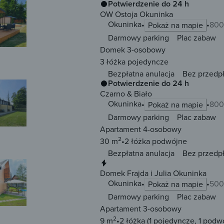
Potwierdzenie do 24 h
OW Ostoja Okuninka
Okuninka
800
Pokaż na mapie
Darmowy parking
Plac zabaw
Domek 3-osobowy
3 łóżka
pojedyncze
Bezpłatna anulacja
Bez przedp
Potwierdzenie do 24 h
Czarno & Biało
Okuninka
800
Pokaż na mapie
Darmowy parking
Plac zabaw
Apartament 4-osobowy
2
30 m
2 łóżka
podwójne
Bezpłatna anulacja
Bez przedp
Natychmiastowa rezerwacja
Domek Frajda i Julia Okuninka
Okuninka
500
Pokaż na mapie
Darmowy parking
Plac zabaw
Apartament 3-osobowy
2
9 m
2 łóżka
(1 pojedyncze, 1 podw