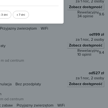
za 1 noc, 2 osoby
Zobacz dostępność
łaty
Rewelacyjny
9.6
± 3 dni
± 7 dni
34 opinie
 m od centrum
Przyjazny zwierzętom
WiFi
od
199 zł
za 1 noc, 2 osoby
Zobacz dostępność
łaty
Rewelacyjny
9.4
10 opinii
 m od centrum
od
527 zł
za 1 noc, 2 osoby
Zobacz dostępność
nulacja
Bez przedpłaty
m
 km od centrum
c zabaw
Przyjazny zwierzętom
WiFi