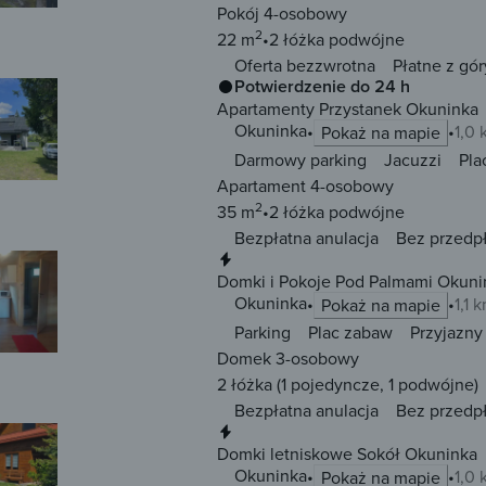
Pokój 4-osobowy
2
22 m
2 łóżka
podwójne
Oferta bezzwrotna
Płatne z gór
Potwierdzenie do 24 h
Apartamenty Przystanek Okuninka
Okuninka
1,0
Pokaż na mapie
Darmowy parking
Jacuzzi
Pla
Apartament 4-osobowy
2
35 m
2 łóżka
podwójne
Bezpłatna anulacja
Bez przedp
Natychmiastowa rezerwacja
Domki i Pokoje Pod Palmami Okuni
Okuninka
1,1 
Pokaż na mapie
Parking
Plac zabaw
Przyjazny
Domek 3-osobowy
2 łóżka
(1 pojedyncze, 1 podwójne)
Bezpłatna anulacja
Bez przedp
Natychmiastowa rezerwacja
Domki letniskowe Sokół Okuninka
Okuninka
1,0
Pokaż na mapie