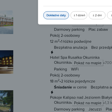
2
20 m
2 łóżka
pojedyncze
Bezpłatna anulacja
Bez przedp
Natychmiastowa rezerwacja
Dokładne daty
± 1 dzień
± 2 dni
Osada Rybacka Okuninka
Okuninka
400
Pokaż na mapie
Darmowy parking
Plac zabaw
Pokój 2-osobowy
2
12 m
1 łóżko
podwójne
Bezpłatna anulacja
Bez przedp
Natychmiastowa rezerwacja
Hotel Spa Rusałka Okuninka
Okuninka
700
Pokaż na mapie
Parking
WiFi
Pokój 2-osobowy
2
18 m
2 łóżka
pojedyncze
Śniadanie
w cenie
Bezpłatna a
Natychmiastowa rezerwacja
Pokoje Kalipso nad Jeziorem Biały
Okuninka
1,3
Pokaż na mapie
Darmowy parking
Jacuzzi
Pla