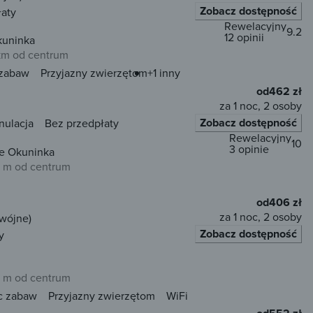
Zobacz dostępność
łaty
Rewelacyjny
9.2
12 opinii
kuninka
 km od centrum
 zabaw
Przyjazny zwierzętom
+1 inny
od
462 zł
za 1 noc, 2 osoby
Zobacz dostępność
nulacja
Bez przedpłaty
Rewelacyjny
10
3 opinie
ze Okuninka
 m od centrum
od
406 zł
za 1 noc, 2 osoby
dwójne)
Zobacz dostępność
y
 m od centrum
c zabaw
Przyjazny zwierzętom
WiFi