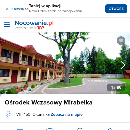
Taniej w aplikacji
×
OTWÓRZ
Nawet 20% zniżki po zalogowaniu
1
/ 86
Ośrodek Wczasowy Mirabelka
VII - 150, Okuninka
Zobacz na mapie