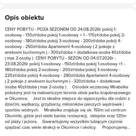
Opis obiektu
CENY POBYTU - POZA SEZONEM OD 24.08.2026r pokój 1-
osobowy - 130zł/doba pokój 1-osobowy + 1 - 170zł/doba pokój 2-
osobowy - 180zł/doba pokój 3-osobowy - 200zł/doba pokój 4-
osobowy - 250zł/doba Apartament 4-osobowy ( 2 pokoje z
aneksem kuchennym ) - 300zł/doba + dodatkowa osoba 40zł/doba
( max 2-osoby ) CENY POBYTU - SEZON OD 04.07.2026r -
23.08.2026r pokój 1-osobowy - 150zł/doba pokój 1-osobowy +1 -
180zł/doba pokój 2-osobowy - 200zł/doba pokój 3-osobowy -
220zł/doba pokój 4-osobowy - 280zł/doba Apartament 4-osobowy
( 2 pokoje z aneksem kuchennym ) - 320zł/doba + dodatkowa
osoba 40zł/doba ( max 2-osoby ) Ośrodek wczasowy Mirabelka
położony jest na malowniczym terenie obok parku krajobrazowego
w Okunince. Jest to idealne miejsce do wypoczynku dla rodzin z
dziećmi, wędkarzy, grzybiarzy, miłośników pieszych wędrówek i
sportów wodnych. Mirabelka znajduje się ok. 150m od centrum
Okuninki, gdzie jest wiele barów, restauracji, sklepów oraz 120m
od plaży i jeziora. Gwarantujemy wszystkim lubiącym czynnie
spędzać czas wiele atrakcji w Okunince i okolicy. Proponujemy
państwu komfortowo wyposażone pokoje w obiekcie oddanym w