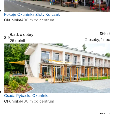
Pokoje Okuninka Złoty Kurczak
Okuninka
400 m od centrum
186 zł
Bardzo dobry
8.9
2 osoby, 1 noc
26 opinii
Osada Rybacka Okuninka
Okuninka
400 m od centrum