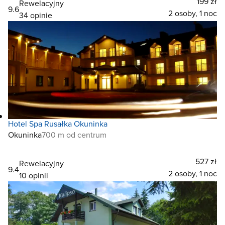
199 zł
Rewelacyjny
9.6
2 osoby, 1 noc
34 opinie
Hotel Spa Rusałka Okuninka
Okuninka
700 m od centrum
527 zł
Rewelacyjny
9.4
2 osoby, 1 noc
10 opinii