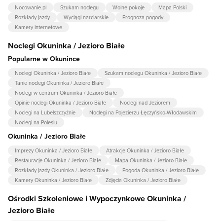
Nocowanie.pl
Szukam noclegu
Wolne pokoje
Mapa Polski
Rozkłady jazdy
Wyciągi narciarskie
Prognoza pogody
Kamery internetowe
Noclegi Okuninka / Jezioro Białe
Popularne w Okunince
Noclegi Okuninka / Jezioro Białe
Szukam noclegu Okuninka / Jezioro Białe
Tanie noclegi Okuninka / Jezioro Białe
Noclegi w centrum Okuninka / Jezioro Białe
Opinie noclegi Okuninka / Jezioro Białe
Noclegi nad Jeziorem
Noclegi na Lubelszczyźnie
Noclegi na Pojezierzu Łęczyńsko-Włodawskim
Noclegi na Polesiu
Okuninka / Jezioro Białe
Imprezy Okuninka / Jezioro Białe
Atrakcje Okuninka / Jezioro Białe
Restauracje Okuninka / Jezioro Białe
Mapa Okuninka / Jezioro Białe
Rozkłady jazdy Okuninka / Jezioro Białe
Pogoda Okuninka / Jezioro Białe
Kamery Okuninka / Jezioro Białe
Zdjęcia Okuninka / Jezioro Białe
Ośrodki Szkoleniowe i Wypoczynkowe Okuninka /
Jezioro Białe