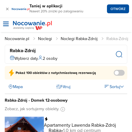
Taniej w aplikacji
×
OTWÓRZ
Nawet 20% zniżki po zalogowaniu
Nocowanie.pl
Noclegi
Noclegi Rabka-Zdrój
Rabka-Zdrój
Rabka-Zdrój
Wybierz daty
2 osoby
Pokaż
100 obiektów
z natychmiastową rezerwacją
Mapa
Filtruj
Sortuj
Rabka-Zdrój - Domek 12-osobowy
Zobacz, jak sortujemy obiekty.
Natychmiastowa rezerwacja
Apartamenty Lawenda Rabka-Zdrój
Rabka
1,0 km od centrum