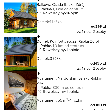
Bajkowa Osada Rabka-Zdrój
Rabka
1,9 km od centrum
9.9
Rewelacyjny
14 opinii
Domek:
1 łóżko
od
216 zł
za 1 noc, 2 osoby
Natychmiastowa rezerwacja
Domek Komfort Jacuzzi Rabka-Zdrój
Rabka
1,0 km od centrum
10
Rewelacyjny
1 opinia
Domek:
3 łóżka
od
435 zł
za 1 noc, 2 osoby
Natychmiastowa rezerwacja
Apartament Na Górskim Szlaku Rabka-
Zdrój
Rabka
300 m od centrum
10
Rewelacyjny
1 opinia
2
Apartament:
55 m
4 łóżka
od
380 zł