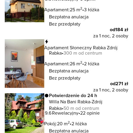
2
Apartament:
25 m
3 łóżka
Bezpłatna anulacja
Bez przedpłaty
od
184 zł
za 1 noc, 2 osoby
Natychmiastowa rezerwacja
Apartament Słoneczny Rabka Zdrój
Rabka
300 m od centrum
2
Apartament:
26 m
2 łóżka
Bezpłatna anulacja
Bez przedpłaty
od
271 zł
za 1 noc, 2 osoby
Potwierdzenie do 24 h
Willa Na Bani Rabka-Zdrój
Rabka
50 m od centrum
9.6
Rewelacyjny
22 opinie
2
Pokój:
20 m
2 łóżka
Bezpłatna anulacja