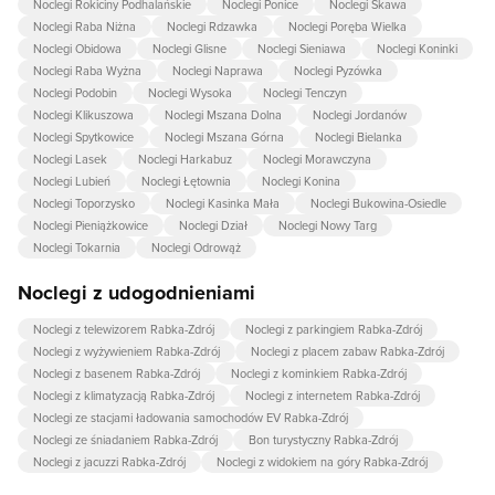
Noclegi Rokiciny Podhalańskie
Noclegi Ponice
Noclegi Skawa
Noclegi Raba Niżna
Noclegi Rdzawka
Noclegi Poręba Wielka
Noclegi Obidowa
Noclegi Glisne
Noclegi Sieniawa
Noclegi Koninki
Noclegi Raba Wyżna
Noclegi Naprawa
Noclegi Pyzówka
Noclegi Podobin
Noclegi Wysoka
Noclegi Tenczyn
Noclegi Klikuszowa
Noclegi Mszana Dolna
Noclegi Jordanów
Noclegi Spytkowice
Noclegi Mszana Górna
Noclegi Bielanka
Noclegi Lasek
Noclegi Harkabuz
Noclegi Morawczyna
Noclegi Lubień
Noclegi Łętownia
Noclegi Konina
Noclegi Toporzysko
Noclegi Kasinka Mała
Noclegi Bukowina-Osiedle
Noclegi Pieniążkowice
Noclegi Dział
Noclegi Nowy Targ
Noclegi Tokarnia
Noclegi Odrowąż
Noclegi z udogodnieniami
Noclegi z telewizorem Rabka-Zdrój
Noclegi z parkingiem Rabka-Zdrój
Noclegi z wyżywieniem Rabka-Zdrój
Noclegi z placem zabaw Rabka-Zdrój
Noclegi z basenem Rabka-Zdrój
Noclegi z kominkiem Rabka-Zdrój
Noclegi z klimatyzacją Rabka-Zdrój
Noclegi z internetem Rabka-Zdrój
Noclegi ze stacjami ładowania samochodów EV Rabka-Zdrój
Noclegi ze śniadaniem Rabka-Zdrój
Bon turystyczny Rabka-Zdrój
Noclegi z jacuzzi Rabka-Zdrój
Noclegi z widokiem na góry Rabka-Zdrój