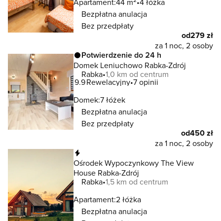
Apartament:
44 m
4 łóżka
Bezpłatna anulacja
Bez przedpłaty
od
279 zł
za 1 noc, 2 osoby
Potwierdzenie do 24 h
Domek Leniuchowo Rabka-Zdrój
Rabka
1,0 km od centrum
9.9
Rewelacyjny
7 opinii
Domek:
7 łóżek
Bezpłatna anulacja
Bez przedpłaty
od
450 zł
za 1 noc, 2 osoby
Natychmiastowa rezerwacja
Ośrodek Wypoczynkowy The View
House Rabka-Zdrój
Rabka
1,5 km od centrum
Apartament:
2 łóżka
Bezpłatna anulacja