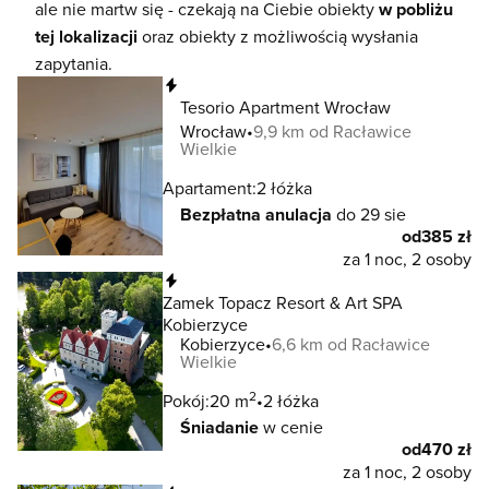
ale nie martw się - czekają na Ciebie obiekty
w pobliżu
tej lokalizacji
oraz obiekty z możliwością wysłania
zapytania.
Natychmiastowa rezerwacja
Tesorio Apartment Wrocław
Wrocław
9,9 km od Racławice
Wielkie
Apartament:
2 łóżka
Bezpłatna anulacja
do 29 sie
od
385 zł
za 1 noc, 2 osoby
Natychmiastowa rezerwacja
Zamek Topacz Resort & Art SPA
Kobierzyce
Kobierzyce
6,6 km od Racławice
Wielkie
2
Pokój:
20 m
2 łóżka
Śniadanie
w cenie
od
470 zł
za 1 noc, 2 osoby