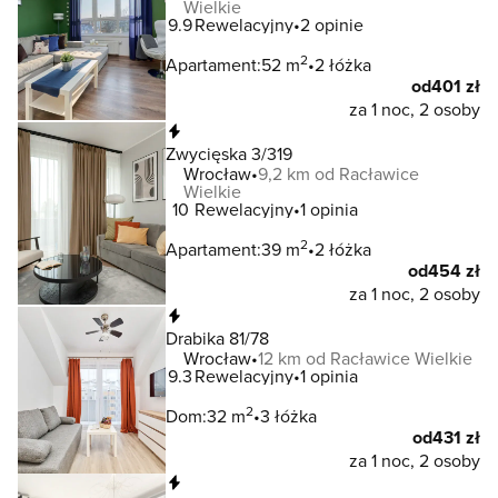
Wielkie
9.9
Rewelacyjny
2 opinie
2
Apartament:
52 m
2 łóżka
od
401 zł
za 1 noc, 2 osoby
Natychmiastowa rezerwacja
Zwycięska 3/319
Wrocław
9,2 km od Racławice
Wielkie
10
Rewelacyjny
1 opinia
2
Apartament:
39 m
2 łóżka
od
454 zł
za 1 noc, 2 osoby
Natychmiastowa rezerwacja
Drabika 81/78
Wrocław
12 km od Racławice Wielkie
9.3
Rewelacyjny
1 opinia
2
Dom:
32 m
3 łóżka
od
431 zł
za 1 noc, 2 osoby
Natychmiastowa rezerwacja