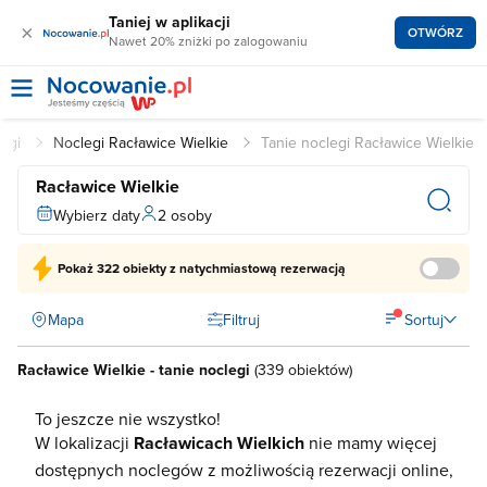
Taniej w aplikacji
×
OTWÓRZ
Nawet 20% zniżki po zalogowaniu
legi
Noclegi Racławice Wielkie
Tanie noclegi Racławice Wielkie
Racławice Wielkie
Wybierz daty
2 osoby
Pokaż
322 obiekty
z natychmiastową rezerwacją
Mapa
Filtruj
Sortuj
Racławice Wielkie - tanie noclegi
(
339 obiektów
)
To jeszcze nie wszystko!
W lokalizacji
Racławicach Wielkich
nie mamy więcej
dostępnych noclegów z możliwością rezerwacji online,