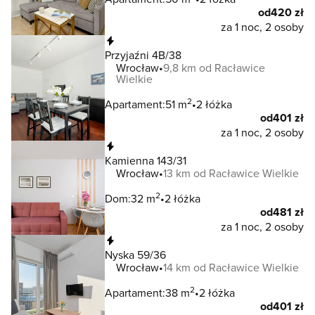
od
420 zł
za 1 noc, 2 osoby
Natychmiastowa rezerwacja
Przyjaźni 4B/38
Wrocław
9,8 km od Racławice
Wielkie
2
Apartament:
51 m
2 łóżka
od
401 zł
za 1 noc, 2 osoby
Natychmiastowa rezerwacja
Kamienna 143/31
Wrocław
13 km od Racławice Wielkie
2
Dom:
32 m
2 łóżka
od
481 zł
za 1 noc, 2 osoby
Natychmiastowa rezerwacja
Nyska 59/36
Wrocław
14 km od Racławice Wielkie
2
Apartament:
38 m
2 łóżka
od
401 zł