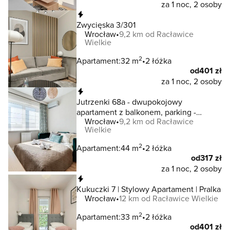
za 1 noc, 2 osoby
Natychmiastowa rezerwacja
Zwycięska 3/301
Wrocław
9,2 km od Racławice
Wielkie
2
Apartament:
32 m
2 łóżka
od
401 zł
za 1 noc, 2 osoby
Natychmiastowa rezerwacja
Jutrzenki 68a - dwupokojowy
apartament z balkonem, parking -
Wrocław
9,2 km od Racławice
Wrocław - Fair Rentals
Wielkie
2
Apartament:
44 m
2 łóżka
od
317 zł
za 1 noc, 2 osoby
Natychmiastowa rezerwacja
Kukuczki 7 | Stylowy Apartament | Pralka
Wrocław
12 km od Racławice Wielkie
2
Apartament:
33 m
2 łóżka
od
401 zł