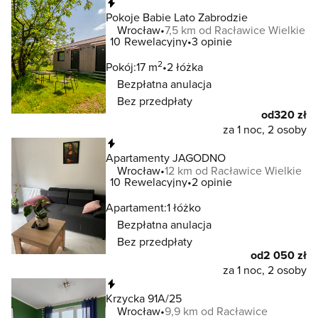
Natychmiastowa rezerwacja
Pokoje Babie Lato Zabrodzie
Wrocław
7,5 km od Racławice Wielkie
10
Rewelacyjny
3 opinie
2
Pokój:
17 m
2 łóżka
Bezpłatna anulacja
Bez przedpłaty
od
320 zł
za 1 noc, 2 osoby
Natychmiastowa rezerwacja
Apartamenty JAGODNO
Wrocław
12 km od Racławice Wielkie
10
Rewelacyjny
2 opinie
Apartament:
1 łóżko
Bezpłatna anulacja
Bez przedpłaty
od
2 050 zł
za 1 noc, 2 osoby
Natychmiastowa rezerwacja
Krzycka 91A/25
Wrocław
9,9 km od Racławice