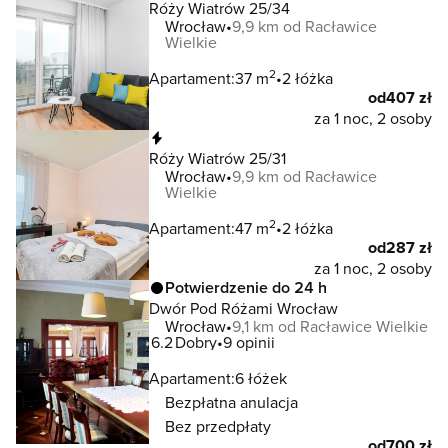
Róży Wiatrów 25/34
Wrocław
9,9 km od Racławice
Wielkie
2
Apartament:
37 m
2 łóżka
od
407 zł
za 1 noc, 2 osoby
Natychmiastowa rezerwacja
Róży Wiatrów 25/31
Wrocław
9,9 km od Racławice
Wielkie
2
Apartament:
47 m
2 łóżka
od
287 zł
za 1 noc, 2 osoby
Potwierdzenie do 24 h
Dwór Pod Różami Wrocław
Wrocław
9,1 km od Racławice Wielkie
6.2
Dobry
9 opinii
Apartament:
6 łóżek
Bezpłatna anulacja
Bez przedpłaty
od
700 zł