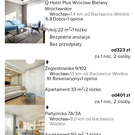
Q Hotel Plus Wrocław Bielany
Wrocławskie
Wrocław
7,4 km od Racławice Wielkie
6.8
Dobry
1 opinia
2
Pokój:
22 m
1 łóżko
Bezpłatna anulacja
Bez przedpłaty
od
323 zł
za 1 noc, 2 osoby
Natychmiastowa rezerwacja
Żegiestowska 9/102
Wrocław
13 km od Racławice Wielkie
10
Rewelacyjny
1 opinia
2
Apartament:
33 m
2 łóżka
od
401 zł
za 1 noc, 2 osoby
Natychmiastowa rezerwacja
Partynicka 7A/3A
Wrocław
9,0 km od Racławice
Wielkie
2
Apartament:
50 m
2 łóżka