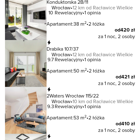
Konduktorska 2B/11
Wrocław
12 km od Racławice Wielkie
10
Rewelacyjny
1 opinia
2
Apartament:
38 m
2 łóżka
od
420 zł
za 1 noc, 2 osoby
Natychmiastowa rezerwacja
Drabika 107/37
Wrocław
12 km od Racławice Wielkie
9.7
Rewelacyjny
1 opinia
2
Apartament:
50 m
2 łóżka
od
421 zł
za 1 noc, 2 osoby
Natychmiastowa rezerwacja
2Waters Wrocław 115/22
Wrocław
10 km od Racławice Wielkie
9.3
Rewelacyjny
1 opinia
2
Apartament:
53 m
2 łóżka
od
410 zł
za 1 noc, 2 osoby
Natychmiastowa rezerwacja