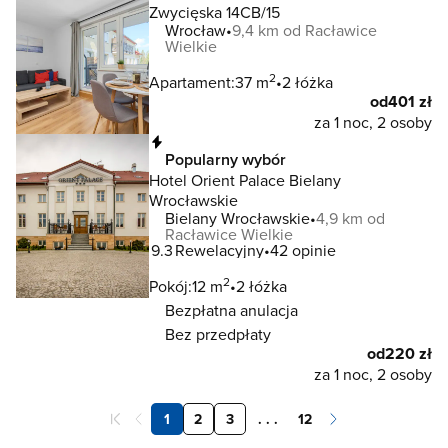
Zwycięska 14CB/15
Wrocław
9,4 km od Racławice
Wielkie
2
Apartament:
37 m
2 łóżka
od
401 zł
za 1 noc, 2 osoby
Natychmiastowa rezerwacja
Popularny wybór
Hotel Orient Palace Bielany
Wrocławskie
Bielany Wrocławskie
4,9 km od
Racławice Wielkie
9.3
Rewelacyjny
42 opinie
2
Pokój:
12 m
2 łóżka
Bezpłatna anulacja
Bez przedpłaty
od
220 zł
za 1 noc, 2 osoby
1
2
3
. . .
12