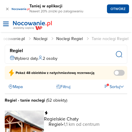
Taniej w aplikacji
×
OTWÓRZ
Nawet 20% zniżki po zalogowaniu
Nocowanie.pl
Noclegi
Noclegi Regiel
Tanie noclegi Regiel
Regiel
Wybierz daty
2 osoby
Pokaż
48 obiektów
z natychmiastową rezerwacją
Mapa
Filtruj
Sortuj
Regiel - tanie noclegi
(
52 obiekty
)
Natychmiastowa rezerwacja
Regielskie Chaty
Regiel
1,1 km od centrum