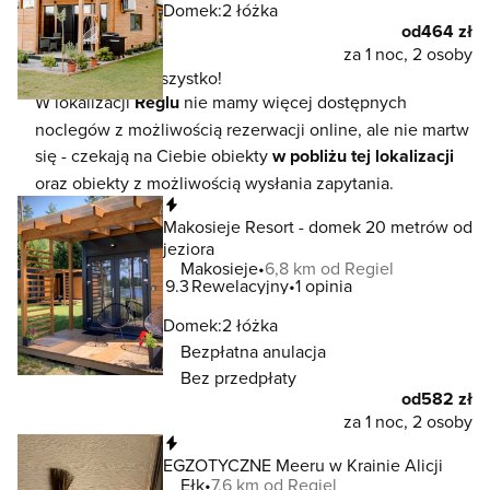
Domek:
2 łóżka
od
464 zł
za 1 noc, 2 osoby
To jeszcze nie wszystko!
W lokalizacji
Reglu
nie mamy więcej dostępnych
noclegów z możliwością rezerwacji online, ale nie martw
się - czekają na Ciebie obiekty
w pobliżu tej lokalizacji
oraz obiekty z możliwością wysłania zapytania.
Natychmiastowa rezerwacja
Makosieje Resort - domek 20 metrów od
jeziora
Makosieje
6,8 km od Regiel
9.3
Rewelacyjny
1 opinia
Domek:
2 łóżka
Bezpłatna anulacja
Bez przedpłaty
od
582 zł
za 1 noc, 2 osoby
Natychmiastowa rezerwacja
EGZOTYCZNE Meeru w Krainie Alicji
Ełk
7,6 km od Regiel