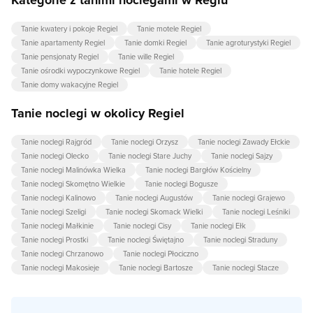
Tanie kwatery i pokoje Regiel
Tanie motele Regiel
Tanie apartamenty Regiel
Tanie domki Regiel
Tanie agroturystyki Regiel
Tanie pensjonaty Regiel
Tanie wille Regiel
Tanie ośrodki wypoczynkowe Regiel
Tanie hotele Regiel
Tanie domy wakacyjne Regiel
Tanie noclegi w okolicy Regiel
Tanie noclegi Rajgród
Tanie noclegi Orzysz
Tanie noclegi Zawady Ełckie
Tanie noclegi Olecko
Tanie noclegi Stare Juchy
Tanie noclegi Sajzy
Tanie noclegi Malinówka Wielka
Tanie noclegi Bargłów Kościelny
Tanie noclegi Skomętno Wielkie
Tanie noclegi Bogusze
Tanie noclegi Kalinowo
Tanie noclegi Augustów
Tanie noclegi Grajewo
Tanie noclegi Szeligi
Tanie noclegi Skomack Wielki
Tanie noclegi Leśniki
Tanie noclegi Małkinie
Tanie noclegi Cisy
Tanie noclegi Ełk
Tanie noclegi Prostki
Tanie noclegi Świętajno
Tanie noclegi Straduny
Tanie noclegi Chrzanowo
Tanie noclegi Płociczno
Tanie noclegi Makosieje
Tanie noclegi Bartosze
Tanie noclegi Stacze