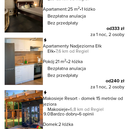
2
Apartament:
25 m
1 łóżko
Bezpłatna anulacja
Bez przedpłaty
od
333 zł
za 1 noc, 2 osoby
Natychmiastowa rezerwacja
Apartamenty Nadjeziorna Ełk
Ełk
7,6 km od Regiel
2
Pokój:
21 m
2 łóżka
Bezpłatna anulacja
Bez przedpłaty
od
240 zł
za 1 noc, 2 osoby
Natychmiastowa rezerwacja
Makosieje Resort - domek 15 metrów od
jeziora
Makosieje
6,8 km od Regiel
9.0
Bardzo dobry
6 opinii
Domek:
2 łóżka