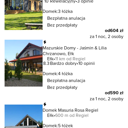
10
Rewelacyjny
3 opinie
Domek:
3 łóżka
Bezpłatna anulacja
Bez przedpłaty
od
604 zł
za 1 noc, 2 osoby
Natychmiastowa rezerwacja
Mazurskie Domy - Jaśmin & Lilia
Chrzanowo, Ełk
Ełk
11 km od Regiel
8.3
Bardzo dobry
10 opinii
Domek:
4 łóżka
Bezpłatna anulacja
Bez przedpłaty
od
590 zł
za 1 noc, 2 osoby
Natychmiastowa rezerwacja
Domek Masuria Rosa Regiel
Ełk
600 m od Regiel
Domek:
5 łóżek