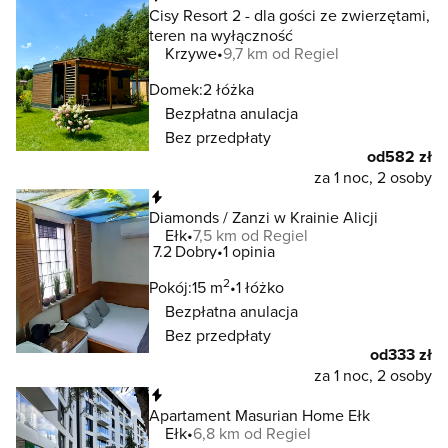
Cisy Resort 2 - dla gości ze zwierzętami,
teren na wyłączność
Krzywe
9,7 km od Regiel
Domek:
2 łóżka
Bezpłatna anulacja
Bez przedpłaty
od
582 zł
za 1 noc, 2 osoby
Natychmiastowa rezerwacja
Diamonds / Zanzi w Krainie Alicji
Ełk
7,5 km od Regiel
7.2
Dobry
1 opinia
2
Pokój:
15 m
1 łóżko
Bezpłatna anulacja
Bez przedpłaty
od
333 zł
za 1 noc, 2 osoby
Natychmiastowa rezerwacja
Apartament Masurian Home Ełk
Ełk
6,8 km od Regiel