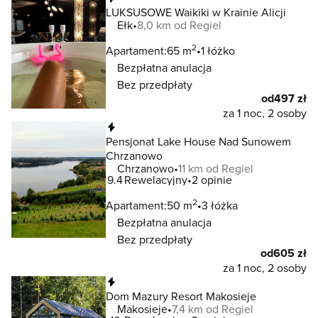
LUKSUSOWE Waikiki w Krainie Alicji
Ełk
8,0 km od Regiel
2
Apartament:
65 m
1 łóżko
Bezpłatna anulacja
Bez przedpłaty
od
497 zł
za 1 noc, 2 osoby
Natychmiastowa rezerwacja
Pensjonat Lake House Nad Sunowem
Chrzanowo
Chrzanowo
11 km od Regiel
9.4
Rewelacyjny
2 opinie
2
Apartament:
50 m
3 łóżka
Bezpłatna anulacja
Bez przedpłaty
od
605 zł
za 1 noc, 2 osoby
Natychmiastowa rezerwacja
Dom Mazury Resort Makosieje
Makosieje
7,4 km od Regiel