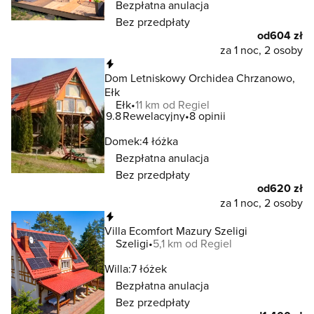
Bezpłatna anulacja
Bez przedpłaty
od
604 zł
za 1 noc, 2 osoby
Natychmiastowa rezerwacja
Dom Letniskowy Orchidea Chrzanowo,
Ełk
Ełk
11 km od Regiel
9.8
Rewelacyjny
8 opinii
Domek:
4 łóżka
Bezpłatna anulacja
Bez przedpłaty
od
620 zł
za 1 noc, 2 osoby
Natychmiastowa rezerwacja
Villa Ecomfort Mazury Szeligi
Szeligi
5,1 km od Regiel
Willa:
7 łóżek
Bezpłatna anulacja
Bez przedpłaty