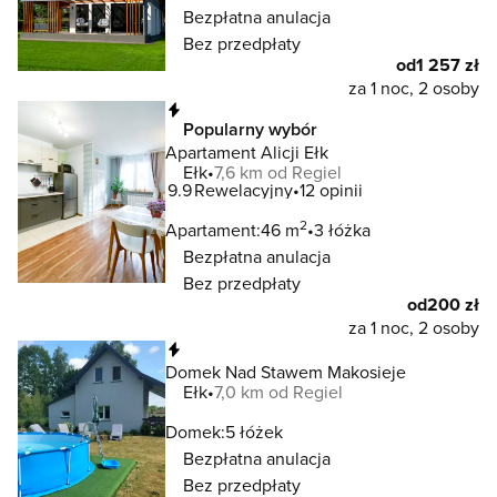
Bezpłatna anulacja
Bez przedpłaty
od
1 257 zł
za 1 noc, 2 osoby
Natychmiastowa rezerwacja
Popularny wybór
Apartament Alicji Ełk
Ełk
7,6 km od Regiel
9.9
Rewelacyjny
12 opinii
2
Apartament:
46 m
3 łóżka
Bezpłatna anulacja
Bez przedpłaty
od
200 zł
za 1 noc, 2 osoby
Natychmiastowa rezerwacja
Domek Nad Stawem Makosieje
Ełk
7,0 km od Regiel
Domek:
5 łóżek
Bezpłatna anulacja
Bez przedpłaty