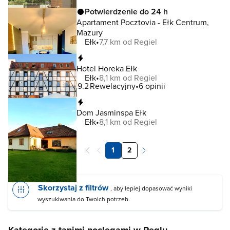
Potwierdzenie do 24 h
Apartament Pocztovia - Ełk Centrum,
Mazury
Ełk
7,7 km od Regiel
Natychmiastowa rezerwacja
Hotel Horeka Ełk
Ełk
8,1 km od Regiel
9.2
Rewelacyjny
6 opinii
Natychmiastowa rezerwacja
Dom Jasminspa Ełk
Ełk
8,1 km od Regiel
1
2
Skorzystaj z filtrów
, aby lepiej dopasować wyniki
wyszukiwania do Twoich potrzeb.
Kategorie z tanimi noclegami w Reglu