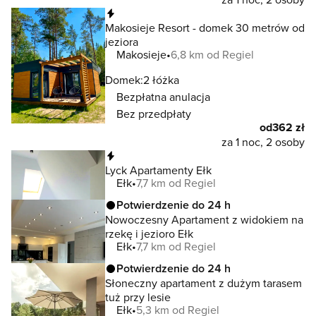
Natychmiastowa rezerwacja
Makosieje Resort - domek 30 metrów od
jeziora
Makosieje
6,8 km od Regiel
Domek:
2 łóżka
Bezpłatna anulacja
Bez przedpłaty
od
362 zł
za 1 noc, 2 osoby
Natychmiastowa rezerwacja
Lyck Apartamenty Ełk
Ełk
7,7 km od Regiel
Potwierdzenie do 24 h
Nowoczesny Apartament z widokiem na
rzekę i jezioro Ełk
Ełk
7,7 km od Regiel
Potwierdzenie do 24 h
Słoneczny apartament z dużym tarasem
tuż przy lesie
Ełk
5,3 km od Regiel