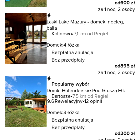
od
600 zł
za 1 noc, 2 osoby
Natychmiastowa rezerwacja
Laski Lake Mazury - domek, nocleg,
balia
Kalinowo
7,1 km od Regiel
Domek:
4 łóżka
Bezpłatna anulacja
Bez przedpłaty
od
895 zł
za 1 noc, 2 osoby
Natychmiastowa rezerwacja
Popularny wybór
Domki Holenderskie Pod Gruszą Ełk
Bartosze
7,5 km od Regiel
9.6
Rewelacyjny
12 opinii
Domek:
3 łóżka
Bezpłatna anulacja
Bez przedpłaty
od
200 zł
za 1 noc, 2 osoby