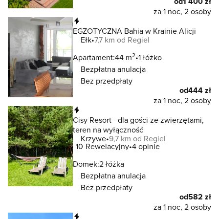
od
1 400 zł
za 1 noc, 2 osoby
Natychmiastowa rezerwacja
EGZOTYCZNA Bahia w Krainie Alicji
Ełk
7,7 km od Regiel
2
Apartament:
44 m
1 łóżko
Bezpłatna anulacja
Bez przedpłaty
od
444 zł
za 1 noc, 2 osoby
Natychmiastowa rezerwacja
Cisy Resort - dla gości ze zwierzętami,
teren na wyłączność
Krzywe
9,7 km od Regiel
10
Rewelacyjny
4 opinie
Domek:
2 łóżka
Bezpłatna anulacja
Bez przedpłaty
od
582 zł
za 1 noc, 2 osoby
Natychmiastowa rezerwacja