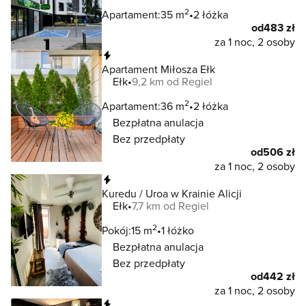
2
Apartament:
35 m
2 łóżka
od
483 zł
za 1 noc, 2 osoby
Natychmiastowa rezerwacja
Apartament Miłosza Ełk
Ełk
9,2 km od Regiel
2
Apartament:
36 m
2 łóżka
Bezpłatna anulacja
Bez przedpłaty
od
506 zł
za 1 noc, 2 osoby
Natychmiastowa rezerwacja
Kuredu / Uroa w Krainie Alicji
Ełk
7,7 km od Regiel
2
Pokój:
15 m
1 łóżko
Bezpłatna anulacja
Bez przedpłaty
od
442 zł
za 1 noc, 2 osoby
Natychmiastowa rezerwacja