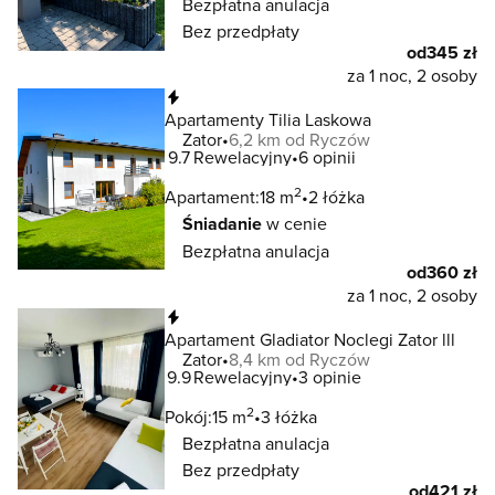
Bezpłatna anulacja
Bez przedpłaty
od
345 zł
za 1 noc, 2 osoby
Natychmiastowa rezerwacja
Apartamenty Tilia Laskowa
Zator
6,2 km od Ryczów
9.7
Rewelacyjny
6 opinii
2
Apartament:
18 m
2 łóżka
Śniadanie
w cenie
Bezpłatna anulacja
od
360 zł
za 1 noc, 2 osoby
Natychmiastowa rezerwacja
Apartament Gladiator Noclegi Zator lll
Zator
8,4 km od Ryczów
9.9
Rewelacyjny
3 opinie
2
Pokój:
15 m
3 łóżka
Bezpłatna anulacja
Bez przedpłaty
od
421 zł