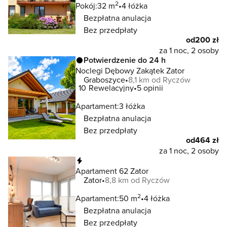
2
Pokój:
32 m
4 łóżka
Bezpłatna anulacja
Bez przedpłaty
od
200 zł
za 1 noc, 2 osoby
Potwierdzenie do 24 h
Noclegi Dębowy Zakątek Zator
Graboszyce
8,1 km od Ryczów
10
Rewelacyjny
5 opinii
Apartament:
3 łóżka
Bezpłatna anulacja
Bez przedpłaty
od
464 zł
za 1 noc, 2 osoby
Natychmiastowa rezerwacja
Apartament 62 Zator
Zator
8,8 km od Ryczów
2
Apartament:
50 m
4 łóżka
Bezpłatna anulacja
Bez przedpłaty