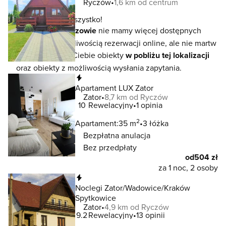
Ryczów
1,6 km od centrum
To jeszcze nie wszystko!
W lokalizacji
Ryczowie
nie mamy więcej dostępnych
noclegów z możliwością rezerwacji online, ale nie martw
się - czekają na Ciebie obiekty
w pobliżu tej lokalizacji
oraz obiekty z możliwością wysłania zapytania.
Natychmiastowa rezerwacja
Apartament LUX Zator
Zator
8,7 km od Ryczów
10
Rewelacyjny
1 opinia
2
Apartament:
35 m
3 łóżka
Bezpłatna anulacja
Bez przedpłaty
od
504 zł
za 1 noc, 2 osoby
Natychmiastowa rezerwacja
Noclegi Zator/Wadowice/Kraków
Spytkowice
Zator
4,9 km od Ryczów
9.2
Rewelacyjny
13 opinii