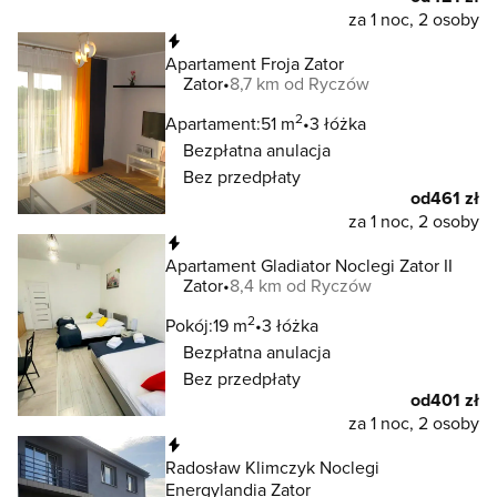
za 1 noc, 2 osoby
Natychmiastowa rezerwacja
Apartament Froja Zator
Zator
8,7 km od Ryczów
2
Apartament:
51 m
3 łóżka
Bezpłatna anulacja
Bez przedpłaty
od
461 zł
za 1 noc, 2 osoby
Natychmiastowa rezerwacja
Apartament Gladiator Noclegi Zator II
Zator
8,4 km od Ryczów
2
Pokój:
19 m
3 łóżka
Bezpłatna anulacja
Bez przedpłaty
od
401 zł
za 1 noc, 2 osoby
Natychmiastowa rezerwacja
Radosław Klimczyk Noclegi
Energylandia Zator