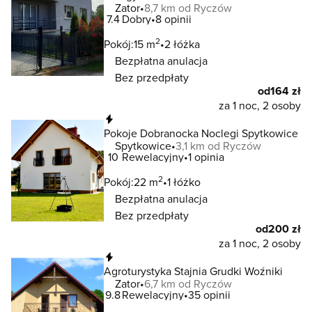
Zator
8,7 km od Ryczów
7.4
Dobry
8 opinii
2
Pokój:
15 m
2 łóżka
Bezpłatna anulacja
Bez przedpłaty
od
164 zł
za 1 noc, 2 osoby
Natychmiastowa rezerwacja
Pokoje Dobranocka Noclegi Spytkowice
Spytkowice
3,1 km od Ryczów
10
Rewelacyjny
1 opinia
2
Pokój:
22 m
1 łóżko
Bezpłatna anulacja
Bez przedpłaty
od
200 zł
za 1 noc, 2 osoby
Natychmiastowa rezerwacja
Agroturystyka Stajnia Grudki Woźniki
Zator
6,7 km od Ryczów
9.8
Rewelacyjny
35 opinii