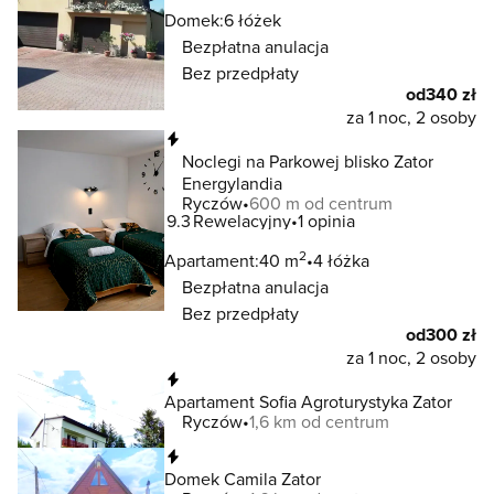
Domek:
6 łóżek
Bezpłatna anulacja
Bez przedpłaty
od
340 zł
za 1 noc, 2 osoby
Natychmiastowa rezerwacja
Noclegi na Parkowej blisko Zator
Energylandia
Ryczów
600 m od centrum
9.3
Rewelacyjny
1 opinia
2
Apartament:
40 m
4 łóżka
Bezpłatna anulacja
Bez przedpłaty
od
300 zł
za 1 noc, 2 osoby
Natychmiastowa rezerwacja
Apartament Sofia Agroturystyka Zator
Ryczów
1,6 km od centrum
Natychmiastowa rezerwacja
Domek Camila Zator