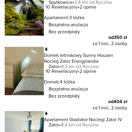
Spytkowice
3,4 km od Ryczów
10
Rewelacyjny
2 opinie
Apartament:
3 łóżka
Bezpłatna anulacja
Bez przedpłaty
od
350 zł
za 1 noc, 2 osoby
Natychmiastowa rezerwacja
Domek letniskowy Sunny Housen
Nocleg Zator Energylandia
Zator
8,3 km od Ryczów
10
Rewelacyjny
2 opinie
Domek:
4 łóżka
Bezpłatna anulacja
Bez przedpłaty
od
404 zł
za 1 noc, 2 osoby
Natychmiastowa rezerwacja
Apartament Gladiator Noclegi Zator lV
Zator
8,4 km od Ryczów