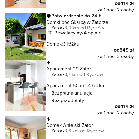
od
414 zł
za 1 noc, 2 osoby
Potwierdzenie do 24 h
Domki pod Skarpą w Zatorze
Zator
8,0 km od Ryczów
10
Rewelacyjny
4 opinie
Domek:
3 łóżka
od
549 zł
za 1 noc, 2 osoby
Natychmiastowa rezerwacja
Apartament 29 Zator
Zator
8,7 km od Ryczów
2
Apartament:
50 m
4 łóżka
Bezpłatna anulacja
Bez przedpłaty
od
414 zł
za 1 noc, 2 osoby
Natychmiastowa rezerwacja
Domek Anielski Zator
Zator
8,6 km od Ryczów