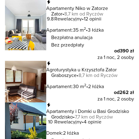
Natychmiastowa rezerwacja
Apartamenty Niko w Zatorze
Zator
8,7 km od Ryczów
9.8
Rewelacyjny
12 opinii
2
Apartament:
35 m
3 łóżka
Bezpłatna anulacja
Bez przedpłaty
od
390 zł
za 1 noc, 2 osoby
Natychmiastowa rezerwacja
Agroturystyka u Krzysztofa Zator
Graboszyce
8,7 km od Ryczów
2
Apartament:
30 m
2 łóżka
od
262 zł
za 1 noc, 2 osoby
Natychmiastowa rezerwacja
Apartamenty i Domki u Basi Grodzisko
Grodzisko
7,7 km od Ryczów
10
Rewelacyjny
4 opinie
Domek:
2 łóżka