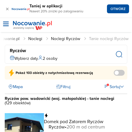
Taniej w aplikacji
×
OTWÓRZ
Nawet 20% zniżki po zalogowaniu
cowanie.pl
Noclegi
Noclegi Ryczów
Tanie noclegi Ryczów
Ryczów
Wybierz daty
2 osoby
Pokaż
103 obiekty
z natychmiastową rezerwacją
Mapa
Filtruj
Sortuj
Ryczów pow. wadowicki (woj. małopolskie) - tanie noclegi
(
129 obiektów
)
Natychmiastowa rezerwacja
Domek pod Zatorem Ryczów
Ryczów
200 m od centrum