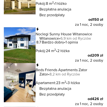
2
Pokój:
8 m
1 łóżko
Bezpłatna anulacja
Bez przedpłaty
od
150 zł
za 1 noc, 2 osoby
Natychmiastowa rezerwacja
Noclegi Sunny House Witanowice
Witanowice
6,9 km od Ryczów
8.7
Bardzo dobry
1 opinia
2
Pokój:
24 m
2 łóżka
od
209 zł
za 1 noc, 2 osoby
Natychmiastowa rezerwacja
Beds Friends Apartments Zator
Zator
8,2 km od Ryczów
2
Apartament:
23 m
3 łóżka
Bezpłatna anulacja
Bez przedpłaty
od
426 zł
za 1 noc, 2 osoby