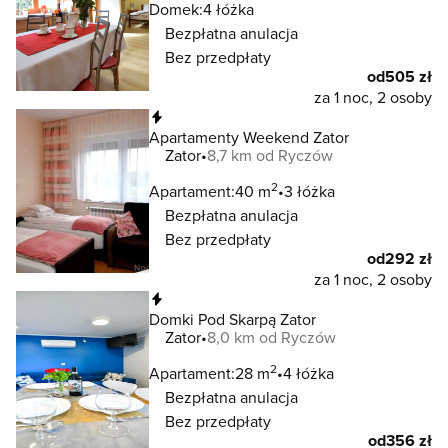
Domek:
4 łóżka
Bezpłatna anulacja
Bez przedpłaty
od
505 zł
za 1 noc, 2 osoby
Natychmiastowa rezerwacja
Apartamenty Weekend Zator
Zator
8,7 km od Ryczów
2
Apartament:
40 m
3 łóżka
Bezpłatna anulacja
Bez przedpłaty
od
292 zł
za 1 noc, 2 osoby
Natychmiastowa rezerwacja
Domki Pod Skarpą Zator
Zator
8,0 km od Ryczów
2
Apartament:
28 m
4 łóżka
Bezpłatna anulacja
Bez przedpłaty
od
356 zł