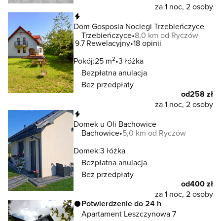
za 1 noc, 2 osoby
Natychmiastowa rezerwacja
Dom Gosposia Noclegi Trzebieńczyce
Trzebieńczyce
8,0 km od Ryczów
9.7
Rewelacyjny
18 opinii
2
Pokój:
25 m
3 łóżka
Bezpłatna anulacja
Bez przedpłaty
od
258 zł
za 1 noc, 2 osoby
Natychmiastowa rezerwacja
Domek u Oli Bachowice
Bachowice
5,0 km od Ryczów
Domek:
3 łóżka
Bezpłatna anulacja
Bez przedpłaty
od
400 zł
za 1 noc, 2 osoby
Potwierdzenie do 24 h
Apartament Leszczynowa 7