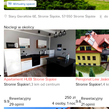
Wirtualny spacer
Stary Gierałtów
6E, Stronie Śląskie, 57-550
Stronie Śląskie
do
Noclegi w okolicy
Apartament HUBI Stronie Śląskie
Pensjonat Lew Jaski
Stronie Śląskie
1,3 km od centrum
Stronie Śląskie
1,4 
250 zł
Rewelacyjny
Rewelacyjny
9.9
9.6
4 osoby, 1 noc
29 opinii
21 opinii