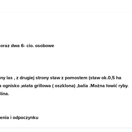
oraz dwa 6- cio. osobowe
rony las , z drugiej strony staw z pomostem (staw ok.0,5 ha
 ognisko ,wiata grillowa ( oszklona) ,balia .Można łowić ryby.
lina.
zenia i odpoczynku
afa ,komoda)