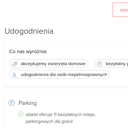
dodatkowa ŁAZIENKA z kabiną prysznicową, toaletą
rozw
w pełni wyposażona kuchnia (lodówka,kuchenka, czaj
1 piętro:
Udogodnienia
1x pokój 4-osobowy z balkonem(stół ,krzesła,szafki 
1 x pokój 5-osobowy (wyposażenie jw)
Co nas wyróżnia:
ŁAZIENKA z kabiną prysznicową (na korytarzu)
akceptujemy zwierzęta domowe
bezpłatny 
Dodatkowo:
udogodnienia dla osób niepełnosprawnych
przy domku na wyłączność
BALIA
internet WI-FI
wiata grillowa do dyspozycji gości,
Parking
miejsce na ognisko z drewnem gratis
obiekt oferuje 11 bezpłatnych miejsc
staw z pomostem,łódką oraz tratwą do dyspozycji go
parkingowych dla gości!