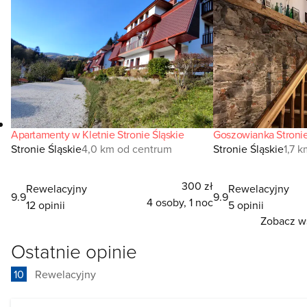
Apartamenty w Kletnie Stronie Śląskie
Goszowianka Stronie
Stronie Śląskie
4,0 km od centrum
Stronie Śląskie
1,7 
300 zł
Rewelacyjny
Rewelacyjny
9.9
9.9
4 osoby, 1 noc
12 opinii
5 opinii
Zobacz ws
Ostatnie opinie
10
Rewelacyjny