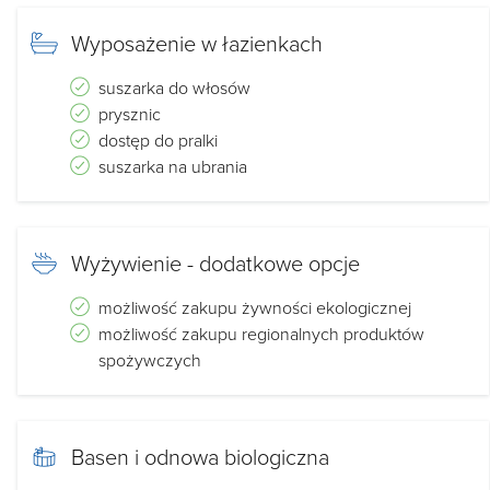
noclegów .
Zakwaterowanie od 15:00 wykwaterowanie do 11:00
Wyposażenie w łazienkach
suszarka do włosów
prysznic
dostęp do pralki
Domek 12 os.
suszarka na ubrania
2-3nocy - 1200 zł
4-7 nocy 1100zł.
powyżej 7 nocy 900 zł.
Wyżywienie - dodatkowe opcje
Nr.tel.
[numer telefonu został ukryty]
możliwość zakupu żywności ekologicznej
Domek 6-cio os.
możliwość zakupu regionalnych produktów
2-5 nocy -800
spożywczych
650 zł. w tygodniu
Nr.tel
[numer telefonu został ukryty]
Wymagamy wpłaty zadatku w wysokości 30% ceny pobyt
Basen i odnowa biologiczna