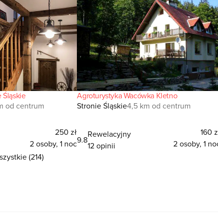
 Śląskie
Agroturystyka Wacówka Kletno
km od centrum
Stronie Śląskie
4,5 km od centrum
250 zł
160 z
Rewelacyjny
9.8
2 osoby, 1 noc
2 osoby, 1 no
12 opinii
zystkie (214)