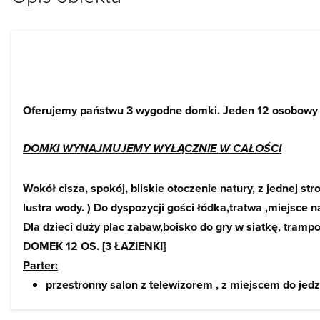
Oferujemy państwu 3 wygodne domki. Jeden 12 osobowy 
DOMKI WYNAJMUJEMY WYŁĄCZNIE W CAŁOŚCI
Wokół cisza, spokój, bliskie otoczenie natury, z jednej st
lustra wody. ) Do dyspozycji gości łódka,tratwa ,miejsce na
Dla dzieci duży plac zabaw,boisko do gry w siatkę, trampo
DOMEK 12 OS. [3 ŁAZIENKI]
Parter:
przestronny salon z telewizorem , z miejscem do jed
Pokój 3os. z ŁAZIENKĄ (stół,krzesła,szafki nocne,sz