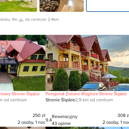
 stoku:
4m
do centrum:
2.4km
niowy Stronie Śląskie
Pensjonat Zielone Wzgórze Stronie Śląskie
km od centrum
Stronie Śląskie
2,9 km od centrum
250 zł
308 z
Rewelacyjny
9.4
2 osoby, 1 noc
2 osoby, 1 no
43 opinie