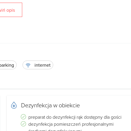
(suszarka do włosów)
iń opis
nik elektryczny,naczynia,mikrofala, zmywarka.
nocne,szafa)
parking
internet
Dezynfekcja w obiekcie
preparat do dezynfekcji rąk dostępny dla gości
ści
dezynfekcja pomieszczeń profesjonalnymi