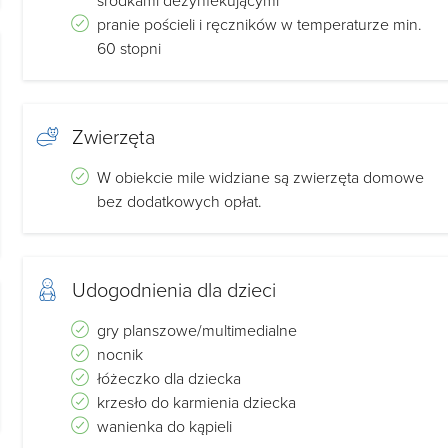
środkami dezynfekującymi
a wspinaczkowa, trampolina
pranie pościeli i ręczników w temperaturze min.
60 stopni
a do dyspozycji.
Zwierzęta
W obiekcie mile widziane są zwierzęta domowe
,telewizorem połączony z kuchnią w pełni wyposażoną(
bez dodatkowych opłat.
nki,mikrofalówka)
Udogodnienia dla dzieci
gry planszowe/multimedialne
nocnik
łóżeczko dla dziecka
krzesło do karmienia dziecka
dę i intymność gości. Ceny w zależności od ilości
wanienka do kąpieli