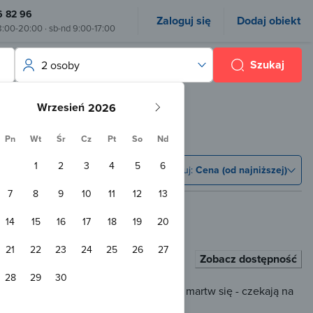
6 82 96
Zaloguj się
Dodaj obiekt
8:00-20:00 · sb-nd 9:00-17:00
Szukaj
2 osoby
Wrzesień
Pn
Wt
Śr
Cz
Pt
So
Nd
1
2
3
4
5
6
Sortuj:
Cena (od najniższej)
7
8
9
10
11
12
13
14
15
16
17
18
19
20
iec
600 m od centrum
21
22
23
24
25
26
27
Zobacz dostępność
28
29
30
liwością rezerwacji online, ale nie martw się - czekają na
ia zapytania.