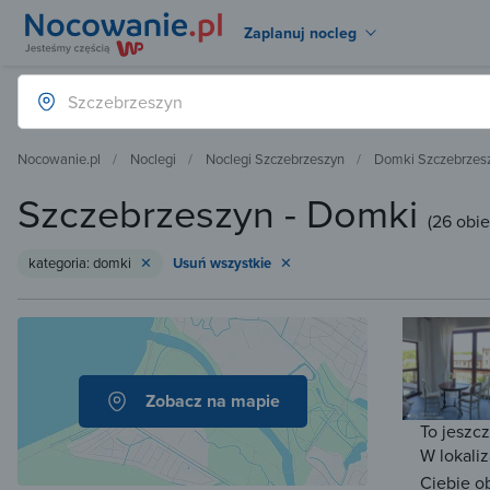
Zaplanuj nocleg
Nocowanie.pl
Noclegi
Noclegi Szczebrzeszyn
Domki Szczebrzes
Szczebrzeszyn - Domki
(
26 obi
kategoria: domki
Usuń wszystkie
Zobacz na mapie
To jeszc
W lokaliz
Ciebie o