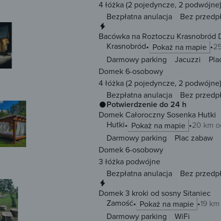
4 łóżka
(2 pojedyncze, 2 podwójne
Bezpłatna anulacja
Bez przedp
Natychmiastowa rezerwacja
Bacówka na Roztoczu Krasnobród 
Krasnobród
25
Pokaż na mapie
Darmowy parking
Jacuzzi
Pla
Domek 6-osobowy
4 łóżka
(2 pojedyncze, 2 podwójne
Bezpłatna anulacja
Bez przedp
Potwierdzenie do 24 h
Domek Całoroczny Sosenka Hutki
Hutki
20 km o
Pokaż na mapie
Darmowy parking
Plac zabaw
Domek 6-osobowy
3 łóżka
podwójne
Bezpłatna anulacja
Bez przedp
Natychmiastowa rezerwacja
Domek 3 kroki od sosny Sitaniec
Zamość
19 km
Pokaż na mapie
Darmowy parking
WiFi