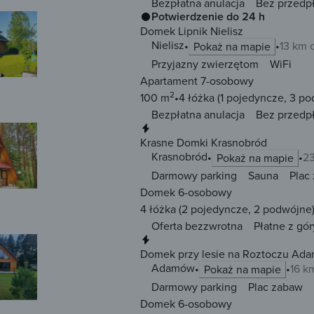
Bezpłatna anulacja
Bez przedp
Potwierdzenie do 24 h
Domek Lipnik Nielisz
Nielisz
13 km 
Pokaż na mapie
Przyjazny zwierzętom
WiFi
Apartament 7-osobowy
2
100 m
4 łóżka
(1 pojedyncze, 3 po
Bezpłatna anulacja
Bez przedp
Natychmiastowa rezerwacja
Krasne Domki Krasnobród
Krasnobród
23
Pokaż na mapie
Darmowy parking
Sauna
Plac
Domek 6-osobowy
4 łóżka
(2 pojedyncze, 2 podwójne
Oferta bezzwrotna
Płatne z gór
Natychmiastowa rezerwacja
Domek przy lesie na Roztoczu Ad
Adamów
16 k
Pokaż na mapie
Darmowy parking
Plac zabaw
Domek 6-osobowy