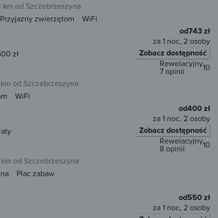
 km od Szczebrzeszyna
Przyjazny zwierzętom
WiFi
od
743 zł
za 1 noc, 2 osoby
Zobacz dostępność
500 zł
Rewelacyjny
10
7 opinii
 km od Szczebrzeszyna
om
WiFi
od
400 zł
za 1 noc, 2 osoby
)
Zobacz dostępność
łaty
Rewelacyjny
10
8 opinii
 km od Szczebrzeszyna
una
Plac zabaw
od
550 zł
za 1 noc, 2 osoby