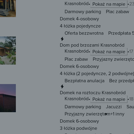
Krasnobród
23
Pokaż na mapie
Darmowy parking
Plac zabaw
Domek 4-osobowy
4 łóżka
pojedyncze
Oferta bezzwrotna
Przedpłata 
Natychmiastowa rezerwacja
Dom pod brzozami Krasnobród
Krasnobród
17
Pokaż na mapie
Plac zabaw
Przyjazny zwierzęt
Domek 6-osobowy
4 łóżka
(2 pojedyncze, 2 podwójne
Bezpłatna anulacja
Bez przedp
Natychmiastowa rezerwacja
Domek na roztoczu Krasnobród
Krasnobród
18
Pokaż na mapie
Darmowy parking
Jacuzzi
Sa
Przyjazny zwierzętom
+1 inny
Domek 6-osobowy
3 łóżka
podwójne