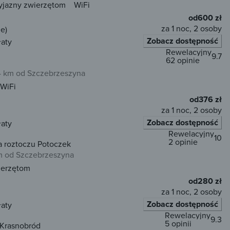
yjazny zwierzętom
WiFi
od
600 zł
za 1 noc, 2 osoby
e)
Zobacz dostępność
łaty
Rewelacyjny
9.7
62 opinie
 km od Szczebrzeszyna
WiFi
od
376 zł
za 1 noc, 2 osoby
Zobacz dostępność
łaty
Rewelacyjny
10
2 opinie
a roztoczu Potoczek
m od Szczebrzeszyna
ierzętom
od
280 zł
za 1 noc, 2 osoby
Zobacz dostępność
łaty
Rewelacyjny
9.3
5 opinii
 Krasnobród