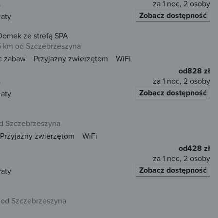
za 1 noc, 2 osoby
)
Zobacz dostępność
łaty
Domek ze strefą SPA
 km od Szczebrzeszyna
c zabaw
Przyjazny zwierzętom
WiFi
od
828 zł
za 1 noc, 2 osoby
)
Zobacz dostępność
łaty
d Szczebrzeszyna
Przyjazny zwierzętom
WiFi
od
428 zł
za 1 noc, 2 osoby
Zobacz dostępność
łaty
 od Szczebrzeszyna