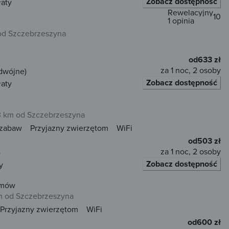
Zobacz dostępność
łaty
Rewelacyjny
10
1 opinia
od Szczebrzeszyna
od
633 zł
za 1 noc, 2 osoby
dwójne)
Zobacz dostępność
łaty
 km od Szczebrzeszyna
 zabaw
Przyjazny zwierzętom
WiFi
od
503 zł
za 1 noc, 2 osoby
)
Zobacz dostępność
y
amów
m od Szczebrzeszyna
Przyjazny zwierzętom
WiFi
od
600 zł