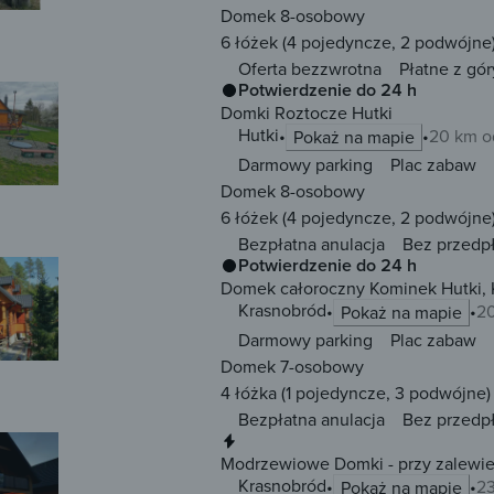
Domek 8-osobowy
6 łóżek
(4 pojedyncze, 2 podwójne
Oferta bezzwrotna
Płatne z gór
Potwierdzenie do 24 h
Domki Roztocze Hutki
Hutki
20 km o
Pokaż na mapie
Darmowy parking
Plac zabaw
Domek 8-osobowy
6 łóżek
(4 pojedyncze, 2 podwójne
Bezpłatna anulacja
Bez przedp
Potwierdzenie do 24 h
Domek całoroczny Kominek Hutki, 
Krasnobród
20
Pokaż na mapie
Darmowy parking
Plac zabaw
Domek 7-osobowy
4 łóżka
(1 pojedyncze, 3 podwójne)
Bezpłatna anulacja
Bez przedp
Natychmiastowa rezerwacja
Modrzewiowe Domki - przy zalewie
Krasnobród
23
Pokaż na mapie