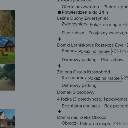
Oferta bezzwrotna
Płatne z gór
Potwierdzenie do 24 h
Leśne Duchy Zwierzyniec
Zwierzyniec
9
Pokaż na mapie
Plac zabaw
Przyjazny zwierzęt
Natychmiastowa rezerwacja
Domki Letniskowe Roztocze Ewa i 
Bagno
7,6 km
Pokaż na mapie
Darmowy parking
Plac zabaw
Natychmiastowa rezerwacja
Zielona Ostoja Krasnobród
Krasnobród
25
Pokaż na mapie
Darmowy parking
Domek 5-osobowy
4 łóżka
(3 pojedyncze, 1 podwójne)
Bezpłatna anulacja
Bez przedp
Natychmiastowa rezerwacja
Domki nad rzeką Obrocz
Obrocz
11 km
Pokaż na mapie