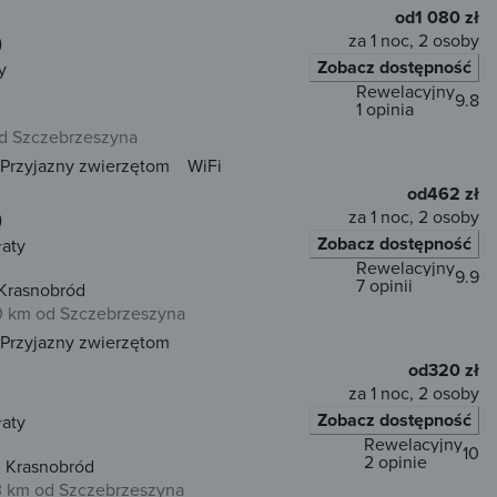
od
1 080 zł
za 1 noc, 2 osoby
)
Zobacz dostępność
y
Rewelacyjny
9.8
1 opinia
d Szczebrzeszyna
Przyjazny zwierzętom
WiFi
od
462 zł
za 1 noc, 2 osoby
)
Zobacz dostępność
łaty
Rewelacyjny
9.9
7 opinii
Krasnobród
 km od Szczebrzeszyna
Przyjazny zwierzętom
od
320 zł
za 1 noc, 2 osoby
Zobacz dostępność
łaty
Rewelacyjny
10
2 opinie
 Krasnobród
 km od Szczebrzeszyna