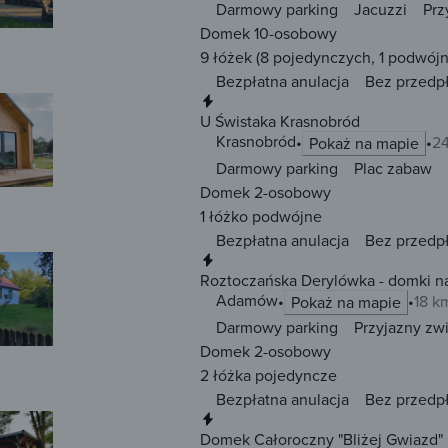
Darmowy parking
Jacuzzi
Prz
Domek 10-osobowy
9 łóżek
(8 pojedynczych, 1 podwójn
Bezpłatna anulacja
Bez przedp
Natychmiastowa rezerwacja
U Świstaka Krasnobród
Krasnobród
24
Pokaż na mapie
Darmowy parking
Plac zabaw
Domek 2-osobowy
1 łóżko
podwójne
Bezpłatna anulacja
Bez przedp
Natychmiastowa rezerwacja
Roztoczańska Derylówka - domki n
Adamów
18 k
Pokaż na mapie
Darmowy parking
Przyjazny zw
Domek 2-osobowy
2 łóżka
pojedyncze
Bezpłatna anulacja
Bez przedp
Natychmiastowa rezerwacja
Domek Całoroczny "Bliżej Gwiazd"