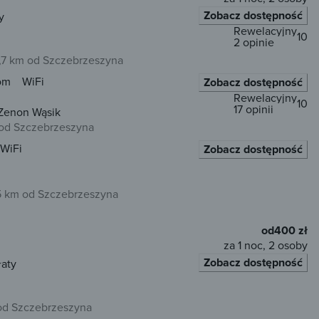
Zobacz dostępność
y
Rewelacyjny
10
2 opinie
,7 km od Szczebrzeszyna
om
WiFi
Zobacz dostępność
Rewelacyjny
10
17 opinii
Zenon Wąsik
 od Szczebrzeszyna
WiFi
Zobacz dostępność
 km od Szczebrzeszyna
od
400 zł
za 1 noc, 2 osoby
Zobacz dostępność
łaty
 od Szczebrzeszyna