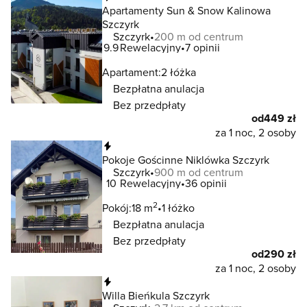
Apartamenty Sun & Snow Kalinowa
Szczyrk
Szczyrk
200 m od centrum
9.9
Rewelacyjny
7 opinii
Apartament:
2 łóżka
Bezpłatna anulacja
Bez przedpłaty
od
449 zł
za 1 noc, 2 osoby
Natychmiastowa rezerwacja
Pokoje Gościnne Niklówka Szczyrk
Szczyrk
900 m od centrum
10
Rewelacyjny
36 opinii
2
Pokój:
18 m
1 łóżko
Bezpłatna anulacja
Bez przedpłaty
od
290 zł
za 1 noc, 2 osoby
Natychmiastowa rezerwacja
Willa Bieńkula Szczyrk