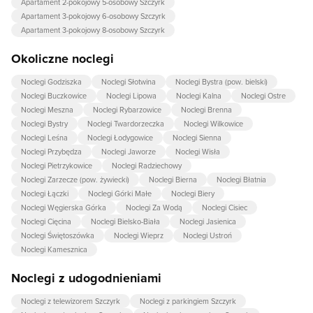
Apartament 2-pokojowy 5-osobowy Szczyrk
Apartament 3-pokojowy 6-osobowy Szczyrk
Apartament 3-pokojowy 8-osobowy Szczyrk
Okoliczne noclegi
Noclegi Godziszka
Noclegi Słotwina
Noclegi Bystra (pow. bielski)
Noclegi Buczkowice
Noclegi Lipowa
Noclegi Kalna
Noclegi Ostre
Noclegi Meszna
Noclegi Rybarzowice
Noclegi Brenna
Noclegi Bystry
Noclegi Twardorzeczka
Noclegi Wilkowice
Noclegi Leśna
Noclegi Łodygowice
Noclegi Sienna
Noclegi Przybędza
Noclegi Jaworze
Noclegi Wisła
Noclegi Pietrzykowice
Noclegi Radziechowy
Noclegi Zarzecze (pow. żywiecki)
Noclegi Bierna
Noclegi Błatnia
Noclegi Łączki
Noclegi Górki Małe
Noclegi Biery
Noclegi Węgierska Górka
Noclegi Za Wodą
Noclegi Cisiec
Noclegi Cięcina
Noclegi Bielsko-Biała
Noclegi Jasienica
Noclegi Świętoszówka
Noclegi Wieprz
Noclegi Ustroń
Noclegi Kamesznica
Noclegi z udogodnieniami
Noclegi z telewizorem Szczyrk
Noclegi z parkingiem Szczyrk