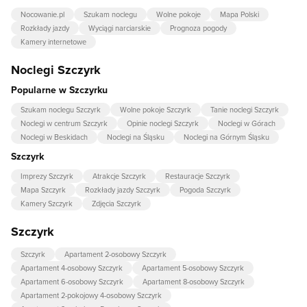
Nocowanie.pl
Szukam noclegu
Wolne pokoje
Mapa Polski
Rozkłady jazdy
Wyciągi narciarskie
Prognoza pogody
Kamery internetowe
Noclegi Szczyrk
Popularne w Szczyrku
Szukam noclegu Szczyrk
Wolne pokoje Szczyrk
Tanie noclegi Szczyrk
Noclegi w centrum Szczyrk
Opinie noclegi Szczyrk
Noclegi w Górach
Noclegi w Beskidach
Noclegi na Śląsku
Noclegi na Górnym Śląsku
Szczyrk
Imprezy Szczyrk
Atrakcje Szczyrk
Restauracje Szczyrk
Mapa Szczyrk
Rozkłady jazdy Szczyrk
Pogoda Szczyrk
Kamery Szczyrk
Zdjęcia Szczyrk
Szczyrk
Szczyrk
Apartament 2-osobowy Szczyrk
Apartament 4-osobowy Szczyrk
Apartament 5-osobowy Szczyrk
Apartament 6-osobowy Szczyrk
Apartament 8-osobowy Szczyrk
Apartament 2-pokojowy 4-osobowy Szczyrk