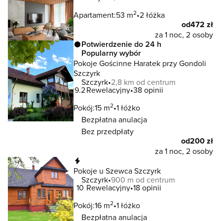
2
Apartament:
53 m
2 łóżka
od
472 zł
za 1 noc, 2 osoby
Potwierdzenie do 24 h
Popularny wybór
Pokoje Gościnne Haratek przy Gondoli
Szczyrk
Szczyrk
2,8 km od centrum
9.2
Rewelacyjny
38 opinii
2
Pokój:
15 m
1 łóżko
Bezpłatna anulacja
Bez przedpłaty
od
200 zł
za 1 noc, 2 osoby
Natychmiastowa rezerwacja
Pokoje u Szewca Szczyrk
Szczyrk
900 m od centrum
10
Rewelacyjny
18 opinii
2
Pokój:
16 m
1 łóżko
Bezpłatna anulacja