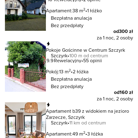
2
Apartament:
38 m
1 łóżko
Bezpłatna anulacja
Bez przedpłaty
od
300 zł
za 1 noc, 2 osoby
Natychmiastowa rezerwacja
Pokoje Gościnne w Centrum Szczyrk
Szczyrk
100 m od centrum
9.9
Rewelacyjny
55 opinii
2
Pokój:
13 m
2 łóżka
Bezpłatna anulacja
Bez przedpłaty
od
160 zł
za 1 noc, 2 osoby
Natychmiastowa rezerwacja
Apartament b39 z widokiem na jezioro
Zarzecze, Szczyrk
Szczyrk
11 km od centrum
2
Apartament:
49 m
3 łóżka