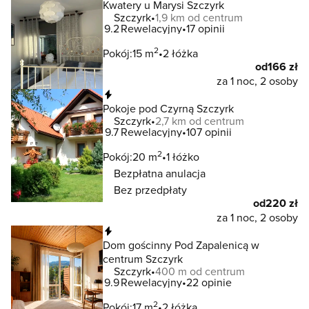
Kwatery u Marysi Szczyrk
Szczyrk
1,9 km od centrum
9.2
Rewelacyjny
17 opinii
2
Pokój:
15 m
2 łóżka
od
166 zł
za 1 noc, 2 osoby
Natychmiastowa rezerwacja
Pokoje pod Czyrną Szczyrk
Szczyrk
2,7 km od centrum
9.7
Rewelacyjny
107 opinii
2
Pokój:
20 m
1 łóżko
Bezpłatna anulacja
Bez przedpłaty
od
220 zł
za 1 noc, 2 osoby
Natychmiastowa rezerwacja
Dom gościnny Pod Zapalenicą w
centrum Szczyrk
Szczyrk
400 m od centrum
9.9
Rewelacyjny
22 opinie
2
Pokój:
17 m
2 łóżka