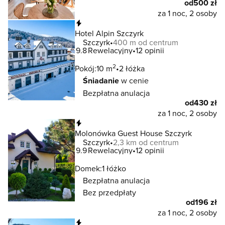
od
500 zł
za 1 noc, 2 osoby
Natychmiastowa rezerwacja
Hotel Alpin Szczyrk
Szczyrk
400 m od centrum
9.8
Rewelacyjny
12 opinii
2
Pokój:
10 m
2 łóżka
Śniadanie
w cenie
Bezpłatna anulacja
od
430 zł
za 1 noc, 2 osoby
Natychmiastowa rezerwacja
Molonówka Guest House Szczyrk
Szczyrk
2,3 km od centrum
9.9
Rewelacyjny
12 opinii
Domek:
1 łóżko
Bezpłatna anulacja
Bez przedpłaty
od
196 zł
za 1 noc, 2 osoby
Natychmiastowa rezerwacja