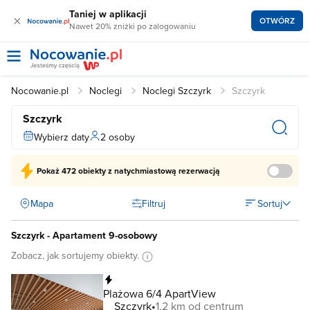
Taniej w aplikacji
×
OTWÓRZ
Nawet 20% zniżki po zalogowaniu
Nocowanie.pl
Noclegi
Noclegi Szczyrk
Szczyrk
Szczyrk
Wybierz daty
2 osoby
Pokaż
472 obiekty
z natychmiastową rezerwacją
Mapa
Filtruj
Sortuj
Szczyrk - Apartament 9-osobowy
Zobacz, jak sortujemy obiekty.
Natychmiastowa rezerwacja
Plażowa 6/4 ApartView
Szczyrk
1,2 km od centrum