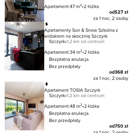
2
Apartament:
47 m
2 łóżka
od
527 zł
za 1 noc, 2 osoby
Natychmiastowa rezerwacja
Apartamenty Sun & Snow Szkolna z
widokiem na skocznię Szczyrk
Szczyrk
1,2 km od centrum
2
Apartament:
34 m
2 łóżka
Bezpłatna anulacja
Bez przedpłaty
od
368 zł
za 1 noc, 2 osoby
Natychmiastowa rezerwacja
Apartament TOSIA Szczyrk
Szczyrk
1,2 km od centrum
2
Apartament:
48 m
2 łóżka
Bezpłatna anulacja
Bez przedpłaty
od
750 zł
za 1 noc, 2 osoby