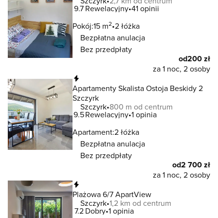
Szczyrk
2,7 km od centrum
9.7
Rewelacyjny
41 opinii
2
Pokój:
15 m
2 łóżka
Bezpłatna anulacja
Bez przedpłaty
od
200 zł
za 1 noc, 2 osoby
Natychmiastowa rezerwacja
Apartamenty Skalista Ostoja Beskidy 2
Szczyrk
Szczyrk
800 m od centrum
9.5
Rewelacyjny
1 opinia
Apartament:
2 łóżka
Bezpłatna anulacja
Bez przedpłaty
od
2 700 zł
za 1 noc, 2 osoby
Natychmiastowa rezerwacja
Plażowa 6/7 ApartView
Szczyrk
1,2 km od centrum
7.2
Dobry
1 opinia