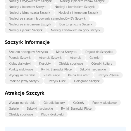
Noclegi z wyżywieniem Szczyrk
Noclegi z placem zabaw Szczyrk
Noclegi z basenem Szczyrk
Noclegi z kominkiem Szczyrk
Noclegi z klimatyzacją Szczyrk
Noclegi z internetem Szczyrk
Noclegi ze stacjami ładowania samochodów EV Szczyrk
Noclegi ze śniadaniem Szczyrk
Bon turystyczny Szczyrk
Noclegi z jacuzzi Szczyrk
Noclegi z widokiem na góry Szczyrk
Szczyrk informacje
Szukam noclegu w Szczyrku
Mapa Szczyrku
Dojazd do Szczyrku
Pogoda Szczyrk
Atrakcje Szczyrk
Atrakcje
Galerie
Kluby, dyskoteki
Kościoły
Obiekty sportowe
Ośrodki kultury
Punkty widokowe
Rynki, Starówki, Place
Szkółki narciarskie
Wyciągi narciarskie
Restauracje
Pełna lista ofert
Szczyrk Zdjecia
Rozkład jazdy Szczyrk
Szczyrk Ulice
Odległości Szczyrk
Atrakcje Szczyrk
Wyciągi narciarskie
Ośrodki kultury
Kościoły
Punkty widokowe
Galerie
Szkółki narciarskie
Rynki, Starówki, Place
Obiekty sportowe
Kluby, dyskoteki