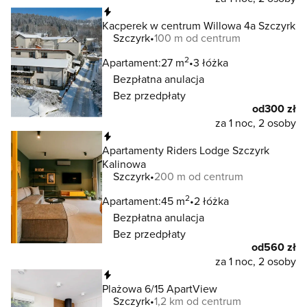
Natychmiastowa rezerwacja
Kacperek w centrum Willowa 4a Szczyrk
Szczyrk
100 m od centrum
2
Apartament:
27 m
3 łóżka
Bezpłatna anulacja
Bez przedpłaty
od
300 zł
za 1 noc, 2 osoby
Natychmiastowa rezerwacja
Apartamenty Riders Lodge Szczyrk
Kalinowa
Szczyrk
200 m od centrum
2
Apartament:
45 m
2 łóżka
Bezpłatna anulacja
Bez przedpłaty
od
560 zł
za 1 noc, 2 osoby
Natychmiastowa rezerwacja
Plażowa 6/15 ApartView
Szczyrk
1,2 km od centrum