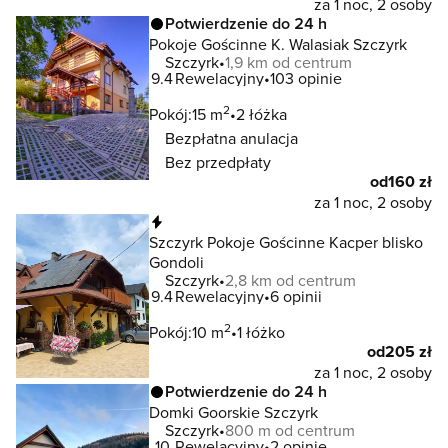
za 1 noc, 2 osoby
Potwierdzenie do 24 h
Pokoje Gościnne K. Walasiak Szczyrk
Szczyrk
1,9 km od centrum
9.4
Rewelacyjny
103 opinie
2
Pokój:
15 m
2 łóżka
Bezpłatna anulacja
Bez przedpłaty
od
160 zł
za 1 noc, 2 osoby
Natychmiastowa rezerwacja
Szczyrk Pokoje Gościnne Kacper blisko
Gondoli
Szczyrk
2,8 km od centrum
9.4
Rewelacyjny
6 opinii
2
Pokój:
10 m
1 łóżko
od
205 zł
za 1 noc, 2 osoby
Potwierdzenie do 24 h
Domki Goorskie Szczyrk
Szczyrk
800 m od centrum
10
Rewelacyjny
2 opinie