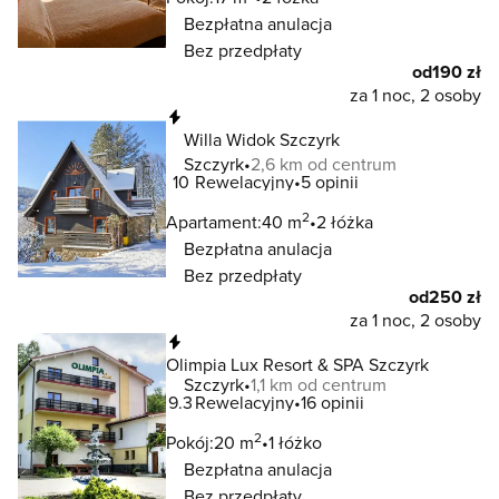
Bezpłatna anulacja
Bez przedpłaty
od
190 zł
za 1 noc, 2 osoby
Natychmiastowa rezerwacja
Willa Widok Szczyrk
Szczyrk
2,6 km od centrum
10
Rewelacyjny
5 opinii
2
Apartament:
40 m
2 łóżka
Bezpłatna anulacja
Bez przedpłaty
od
250 zł
za 1 noc, 2 osoby
Natychmiastowa rezerwacja
Olimpia Lux Resort & SPA Szczyrk
Szczyrk
1,1 km od centrum
9.3
Rewelacyjny
16 opinii
2
Pokój:
20 m
1 łóżko
Bezpłatna anulacja
Bez przedpłaty