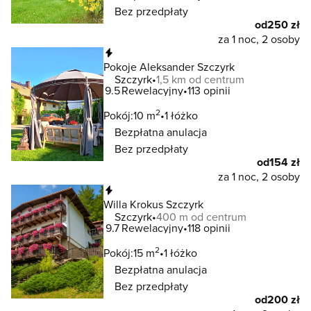
Bez przedpłaty
od
250 zł
za 1 noc, 2 osoby
Natychmiastowa rezerwacja
Pokoje Aleksander Szczyrk
Szczyrk
1,5 km od centrum
9.5
Rewelacyjny
113 opinii
2
Pokój:
10 m
1 łóżko
Bezpłatna anulacja
Bez przedpłaty
od
154 zł
za 1 noc, 2 osoby
Natychmiastowa rezerwacja
Willa Krokus Szczyrk
Szczyrk
400 m od centrum
9.7
Rewelacyjny
118 opinii
2
Pokój:
15 m
1 łóżko
Bezpłatna anulacja
Bez przedpłaty
od
200 zł