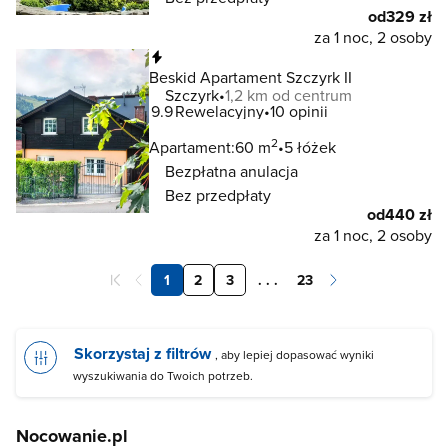
od
329 zł
za 1 noc, 2 osoby
Natychmiastowa rezerwacja
Beskid Apartament Szczyrk II
Szczyrk
1,2 km od centrum
9.9
Rewelacyjny
10 opinii
2
Apartament:
60 m
5 łóżek
Bezpłatna anulacja
Bez przedpłaty
od
440 zł
za 1 noc, 2 osoby
1
2
3
. . .
23
Skorzystaj z filtrów
, aby lepiej dopasować wyniki
wyszukiwania do Twoich potrzeb.
Nocowanie.pl