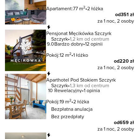
2
Apartament:
77 m
2 łóżka
od
351 zł
za 1 noc, 2 osoby
Natychmiastowa rezerwacja
Pensjonat Męcikówka Szczyrk
Szczyrk
1,2 km od centrum
9.0
Bardzo dobry
12 opinii
2
Pokój:
12 m
1 łóżko
od
220 zł
za 1 noc, 2 osoby
Natychmiastowa rezerwacja
Aparthotel Pod Stokiem Szczyrk
Szczyrk
1,3 km od centrum
10
Rewelacyjny
1 opinia
2
Pokój:
19 m
2 łóżka
Bezpłatna anulacja
Bez przedpłaty
od
659 zł
za 1 noc, 2 osoby
Natychmiastowa rezerwacja