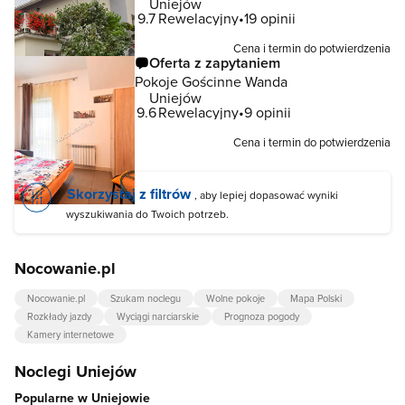
Uniejów
9.7
Rewelacyjny
19 opinii
Cena i termin do potwierdzenia
Oferta z zapytaniem
Pokoje Gościnne Wanda
Uniejów
9.6
Rewelacyjny
9 opinii
Cena i termin do potwierdzenia
Skorzystaj z filtrów
, aby lepiej dopasować wyniki
wyszukiwania do Twoich potrzeb.
Nocowanie.pl
Nocowanie.pl
Szukam noclegu
Wolne pokoje
Mapa Polski
Rozkłady jazdy
Wyciągi narciarskie
Prognoza pogody
Kamery internetowe
Noclegi Uniejów
Popularne w Uniejowie