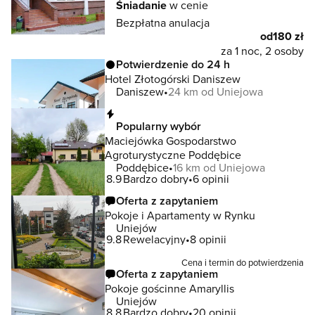
Śniadanie
w cenie
Bezpłatna anulacja
od
180 zł
za 1 noc, 2 osoby
Potwierdzenie do 24 h
Hotel Złotogórski Daniszew
Daniszew
24 km od Uniejowa
Natychmiastowa rezerwacja
Popularny wybór
Maciejówka Gospodarstwo
Agroturystyczne Poddębice
Poddębice
16 km od Uniejowa
8.9
Bardzo dobry
6 opinii
Oferta z zapytaniem
Pokoje i Apartamenty w Rynku
Uniejów
9.8
Rewelacyjny
8 opinii
Cena i termin do potwierdzenia
Oferta z zapytaniem
Pokoje gościnne Amaryllis
Uniejów
8.8
Bardzo dobry
20 opinii