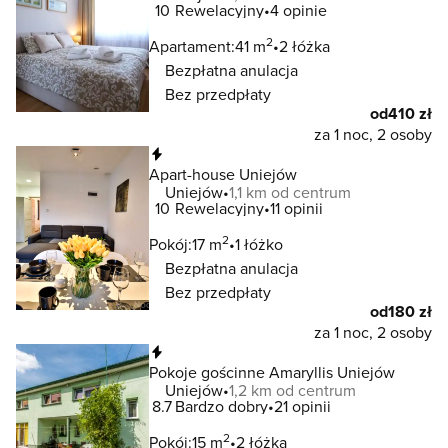
10
Rewelacyjny
4 opinie
2
Apartament:
41 m
2 łóżka
Bezpłatna anulacja
Bez przedpłaty
od
410 zł
za 1 noc, 2 osoby
Natychmiastowa rezerwacja
Apart-house Uniejów
Uniejów
1,1 km od centrum
10
Rewelacyjny
11 opinii
2
Pokój:
17 m
1 łóżko
Bezpłatna anulacja
Bez przedpłaty
od
180 zł
za 1 noc, 2 osoby
Natychmiastowa rezerwacja
Pokoje gościnne Amaryllis Uniejów
Uniejów
1,2 km od centrum
8.7
Bardzo dobry
21 opinii
2
Pokój:
15 m
2 łóżka