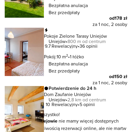
Bezpłatna anulacja
Bez przedpłaty
od
178 zł
za 1 noc, 2 osoby
Natychmiastowa rezerwacja
Pokoje Zielone Tarasy Uniejów
Uniejów
800 m od centrum
9.7
Rewelacyjny
36 opinii
2
Pokój:
10 m
1 łóżko
Bezpłatna anulacja
Bez przedpłaty
od
150 zł
za 1 noc, 2 osoby
Potwierdzenie do 24 h
Dom Zaufanie Uniejów
Uniejów
2,8 km od centrum
10
Rewelacyjny
5 opinii
To jeszcze nie wszystko!
W lokalizacji
Uniejowie
nie mamy więcej dostępnych
noclegów z możliwością rezerwacji online, ale nie martw