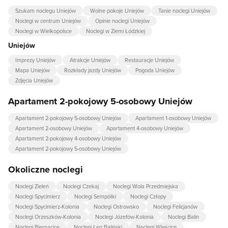
Szukam noclegu Uniejów
Wolne pokoje Uniejów
Tanie noclegi Uniejów
Noclegi w centrum Uniejów
Opinie noclegi Uniejów
Noclegi w Wielkopolsce
Noclegi w Ziemi Łódzkiej
Uniejów
Imprezy Uniejów
Atrakcje Uniejów
Restauracje Uniejów
Mapa Uniejów
Rozkłady jazdy Uniejów
Pogoda Uniejów
Zdjęcia Uniejów
Apartament 2-pokojowy 5-osobowy Uniejów
Apartament 2-pokojowy 5-osobowy Uniejów
Apartament 1-osobowy Uniejów
Apartament 2-osobowy Uniejów
Apartament 4-osobowy Uniejów
Apartament 2-pokojowy 4-osobowy Uniejów
Apartament 2-pokojowy 5-osobowy Uniejów
Okoliczne noclegi
Noclegi Zieleń
Noclegi Czekaj
Noclegi Wola Przedmiejska
Noclegi Spycimierz
Noclegi Sempółki
Noclegi Człopy
Noclegi Spycimierz-Kolonia
Noclegi Ostrowsko
Noclegi Felicjanów
Noclegi Orzeszków-Kolonia
Noclegi Józefów-Kolonia
Noclegi Balin
Noclegi Biernacice
Noclegi Łęg Baliński
Noclegi Wieścice