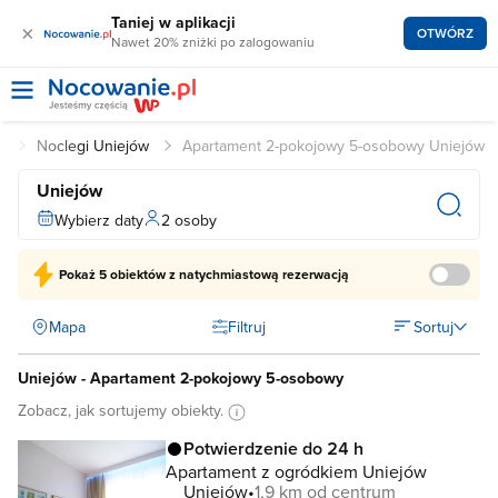
Taniej w aplikacji
×
OTWÓRZ
Nawet 20% zniżki po zalogowaniu
i
Noclegi Uniejów
Apartament 2-pokojowy 5-osobowy Uniejów
Uniejów
Wybierz daty
2 osoby
Pokaż
5 obiektów
z natychmiastową rezerwacją
Mapa
Filtruj
Sortuj
Uniejów - Apartament 2-pokojowy 5-osobowy
Zobacz, jak sortujemy obiekty.
Potwierdzenie do 24 h
Apartament z ogródkiem Uniejów
Uniejów
1,9 km od centrum