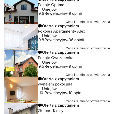
Pokoje Optima
Uniejów
9.6
Rewelacyjny
9 opinii
Cena i termin do potwierdzenia
Oferta z zapytaniem
Pokoje i Apartamenty Alex
Uniejów
9.8
Rewelacyjny
36 opinii
Cena i termin do potwierdzenia
Oferta z zapytaniem
Pokoje Owczarenka
Uniejów
9.5
Rewelacyjny
9 opinii
Cena i termin do potwierdzenia
Oferta z zapytaniem
wynajem pokoi jula
Uniejów
10
Rewelacyjny
10 opinii
Cena i termin do potwierdzenia
Oferta z zapytaniem
Zielone Tarasy