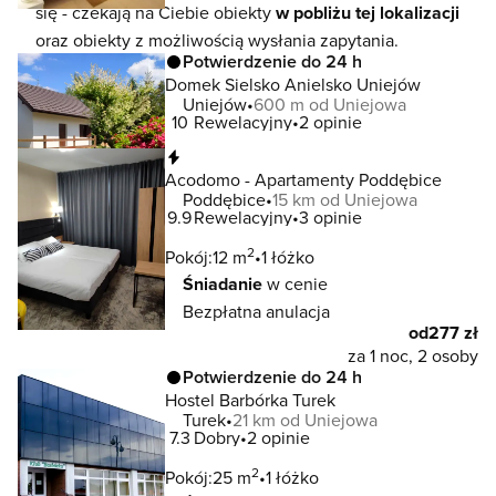
się - czekają na Ciebie obiekty
w pobliżu tej lokalizacji
oraz obiekty z możliwością wysłania zapytania.
Potwierdzenie do 24 h
Domek Sielsko Anielsko Uniejów
Uniejów
600 m od Uniejowa
10
Rewelacyjny
2 opinie
Natychmiastowa rezerwacja
Acodomo - Apartamenty Poddębice
Poddębice
15 km od Uniejowa
9.9
Rewelacyjny
3 opinie
2
Pokój:
12 m
1 łóżko
Śniadanie
w cenie
Bezpłatna anulacja
od
277 zł
za 1 noc, 2 osoby
Potwierdzenie do 24 h
Hostel Barbórka Turek
Turek
21 km od Uniejowa
7.3
Dobry
2 opinie
2
Pokój:
25 m
1 łóżko