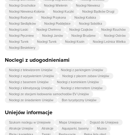
Noclegi Grocholice
Noclegi Wielenin
Noclegi Niewiesz
Noclegi Niewiesz-Kolonia
Noclegi Kuczki
Noclegi Bądków Drugi
Noclegi Rodrysin
Noclegi Przykona
Noclegi Kaliska
Noclegi Siedlątków
Noclegi Poddębice
Noclegi Sobótka
Noclegi Łaski
Noclegi Chełmno
Noclegi Czajków
Noclegi Rzuchów
Noclegi Pęczniew
Noclegi Janów
Noclegi Brudzew
Noclegi Ostrów
Noclegi Turek
Noclegi Turek
Noclegi Kozin
Noclegi Leźnica Wielka
Noclegi Besiekiery
Noclegi z udogodnieniami
Noclegi z telewizorem Uniejów
Noclegi z parkingiem Uniejów
Noclegi z wyżywieniem Uniejów
Noclegi z placem zabaw Uniejów
Noclegi z basenem Uniejów
Noclegi z kominkiem Uniejów
Noclegi z klimatyzacją Uniejów
Noclegi z internetem Uniejów
Noclegi ze stacjami ładowania samochodów EV Uniejów
Noclegi ze śniadaniem Uniejów
Bon turystyczny Uniejów
Uniejów informacje
Szukam noclegu w Uniejowie
Mapa Uniejowa
Dojazd do Uniejowa
Atrakcje Uniejów
Atrakcje
Aquaparki, baseny
Muzea
Plaże i kąpieliska
Zamki
Restauracje
Pełna lista ofert