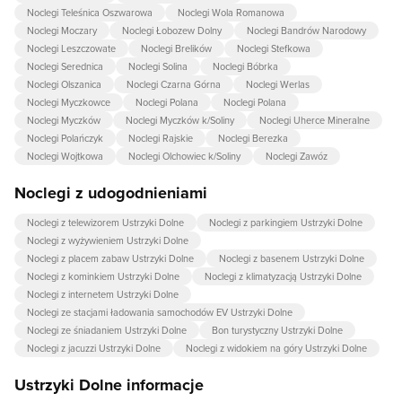
Noclegi Teleśnica Oszwarowa
Noclegi Wola Romanowa
Noclegi Moczary
Noclegi Łobozew Dolny
Noclegi Bandrów Narodowy
Noclegi Leszczowate
Noclegi Brelików
Noclegi Stefkowa
Noclegi Serednica
Noclegi Solina
Noclegi Bóbrka
Noclegi Olszanica
Noclegi Czarna Górna
Noclegi Werlas
Noclegi Myczkowce
Noclegi Polana
Noclegi Polana
Noclegi Myczków
Noclegi Myczków k/Soliny
Noclegi Uherce Mineralne
Noclegi Polańczyk
Noclegi Rajskie
Noclegi Berezka
Noclegi Wojtkowa
Noclegi Olchowiec k/Soliny
Noclegi Zawóz
Noclegi z udogodnieniami
Noclegi z telewizorem Ustrzyki Dolne
Noclegi z parkingiem Ustrzyki Dolne
Noclegi z wyżywieniem Ustrzyki Dolne
Noclegi z placem zabaw Ustrzyki Dolne
Noclegi z basenem Ustrzyki Dolne
Noclegi z kominkiem Ustrzyki Dolne
Noclegi z klimatyzacją Ustrzyki Dolne
Noclegi z internetem Ustrzyki Dolne
Noclegi ze stacjami ładowania samochodów EV Ustrzyki Dolne
Noclegi ze śniadaniem Ustrzyki Dolne
Bon turystyczny Ustrzyki Dolne
Noclegi z jacuzzi Ustrzyki Dolne
Noclegi z widokiem na góry Ustrzyki Dolne
Ustrzyki Dolne informacje