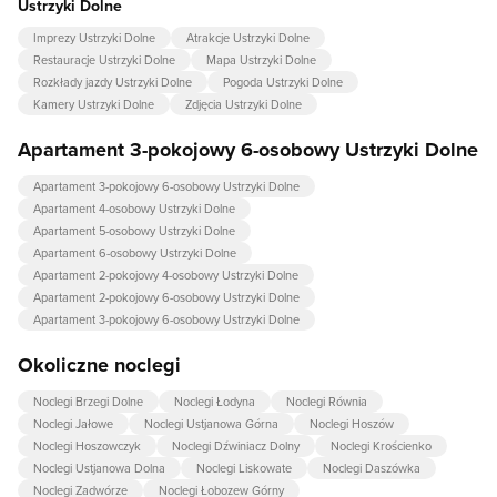
Ustrzyki Dolne
Imprezy Ustrzyki Dolne
Atrakcje Ustrzyki Dolne
Restauracje Ustrzyki Dolne
Mapa Ustrzyki Dolne
Rozkłady jazdy Ustrzyki Dolne
Pogoda Ustrzyki Dolne
Kamery Ustrzyki Dolne
Zdjęcia Ustrzyki Dolne
Apartament 3-pokojowy 6-osobowy Ustrzyki Dolne
Apartament 3-pokojowy 6-osobowy Ustrzyki Dolne
Apartament 4-osobowy Ustrzyki Dolne
Apartament 5-osobowy Ustrzyki Dolne
Apartament 6-osobowy Ustrzyki Dolne
Apartament 2-pokojowy 4-osobowy Ustrzyki Dolne
Apartament 2-pokojowy 6-osobowy Ustrzyki Dolne
Apartament 3-pokojowy 6-osobowy Ustrzyki Dolne
Okoliczne noclegi
Noclegi Brzegi Dolne
Noclegi Łodyna
Noclegi Równia
Noclegi Jałowe
Noclegi Ustjanowa Górna
Noclegi Hoszów
Noclegi Hoszowczyk
Noclegi Dźwiniacz Dolny
Noclegi Krościenko
Noclegi Ustjanowa Dolna
Noclegi Liskowate
Noclegi Daszówka
Noclegi Zadwórze
Noclegi Łobozew Górny