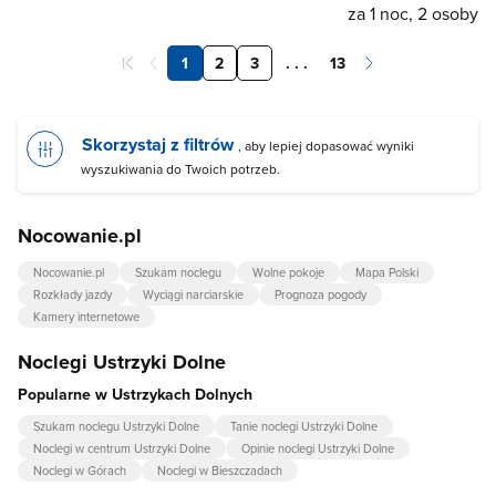
za 1 noc, 2 osoby
1
2
3
. . .
13
Skorzystaj z filtrów
, aby lepiej dopasować wyniki
wyszukiwania do Twoich potrzeb.
Nocowanie.pl
Nocowanie.pl
Szukam noclegu
Wolne pokoje
Mapa Polski
Rozkłady jazdy
Wyciągi narciarskie
Prognoza pogody
Kamery internetowe
Noclegi Ustrzyki Dolne
Popularne w Ustrzykach Dolnych
Szukam noclegu Ustrzyki Dolne
Tanie noclegi Ustrzyki Dolne
Noclegi w centrum Ustrzyki Dolne
Opinie noclegi Ustrzyki Dolne
Noclegi w Górach
Noclegi w Bieszczadach