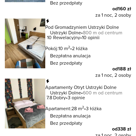
Bez przedpłaty
od
160 zł
za 1 noc, 2 osoby
Natychmiastowa rezerwacja
Pod Gromadzyniem Ustrzyki Dolne
Ustrzyki Dolne
800 m od centrum
10
Rewelacyjny
10 opinii
2
Pokój:
10 m
2 łóżka
Bezpłatna anulacja
Bez przedpłaty
od
188 zł
za 1 noc, 2 osoby
Natychmiastowa rezerwacja
Apartamenty Otryt Ustrzyki Dolne
Ustrzyki Dolne
600 m od centrum
7.8
Dobry
3 opinie
2
Apartament:
28 m
3 łóżka
Bezpłatna anulacja
Bez przedpłaty
od
338 zł
za 1 noc, 2 osoby