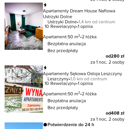
Natychmiastowa rezerwacja
Apartamenty Dream House Naftowa
Ustrzyki Dolne
Ustrzyki Dolne
1,4 km od centrum
10
Rewelacyjny
1 opinia
2
Apartament:
50 m
2 łóżka
Bezpłatna anulacja
Bez przedpłaty
od
280 zł
za 1 noc, 2 osoby
Natychmiastowa rezerwacja
Apartamenty Sękowa Ostoja Leszczyny
Leszczyny
1,0 km od centrum
10
Rewelacyjny
1 opinia
2
Apartament:
50 m
2 łóżka
Bezpłatna anulacja
Bez przedpłaty
od
408 zł
za 1 noc, 2 osoby
Potwierdzenie do 24 h