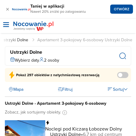
Taniej w aplikacji
×
OTWÓRZ
Nawet 20% zniżki po zalogowaniu
 Ustrzyki Dolne
Apartament 3-pokojowy 6-osobowy Ustrzyki Dolne
Ustrzyki Dolne
Wybierz daty
2 osoby
Pokaż
297 obiektów
z natychmiastową rezerwacją
Mapa
Filtruj
Sortuj
Ustrzyki Dolne - Apartament 3-pokojowy 6-osobowy
Zobacz, jak sortujemy obiekty.
Natychmiastowa rezerwacja
Noclegi pod Kiczarą Łobozew Dolny
Ustrzyki Dolne
6,7 km od centrum