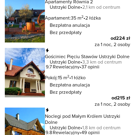
Apartamenty Równia 2
Ustrzyki Dolne
2,1 km od centrum
2
Apartament:
35 m
2 łóżka
Bezpłatna anulacja
Bez przedpłaty
od
224 zł
za 1 noc, 2 osoby
Natychmiastowa rezerwacja
Gościniec Pięciu Stawów Ustrzyki Dolne
Ustrzyki Dolne
3,3 km od centrum
9.7
Rewelacyjny
37 opinii
2
Pokój:
15 m
1 łóżko
Bezpłatna anulacja
Bez przedpłaty
od
215 zł
za 1 noc, 2 osoby
Natychmiastowa rezerwacja
Noclegi pod Małym Królem Ustrzyki
Dolne
Ustrzyki Dolne
1,8 km od centrum
9.8
Rewelacyjny
49 opinii