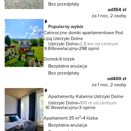
Bez przedpłaty
od
354 zł
za 1 noc, 2 osoby
Natychmiastowa rezerwacja
Popularny wybór
Całoroczne domki apartamentowe Pod
Lipą Ustrzyki Dolne
Ustrzyki Dolne
2,8 km od centrum
9.8
Rewelacyjny
298 opinii
Domek:
6 łóżek
Bezpłatna anulacja
Bez przedpłaty
od
400 zł
za 1 noc, 2 osoby
Natychmiastowa rezerwacja
Apartamenty Katarina Ustrzyki Dolne
Ustrzyki Dolne
100 m od centrum
10
Rewelacyjny
3 opinie
2
Apartament:
35 m
4 łóżka
Bezpłatna anulacja