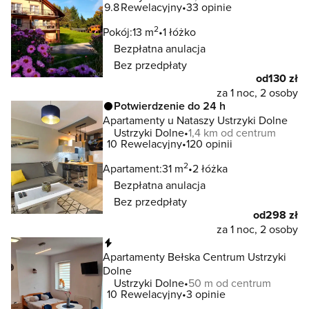
9.8
Rewelacyjny
33 opinie
2
Pokój:
13 m
1 łóżko
Bezpłatna anulacja
Bez przedpłaty
od
130 zł
za 1 noc, 2 osoby
Potwierdzenie do 24 h
Apartamenty u Nataszy Ustrzyki Dolne
Ustrzyki Dolne
1,4 km od centrum
10
Rewelacyjny
120 opinii
2
Apartament:
31 m
2 łóżka
Bezpłatna anulacja
Bez przedpłaty
od
298 zł
za 1 noc, 2 osoby
Natychmiastowa rezerwacja
Apartamenty Bełska Centrum Ustrzyki
Dolne
Ustrzyki Dolne
50 m od centrum
10
Rewelacyjny
3 opinie