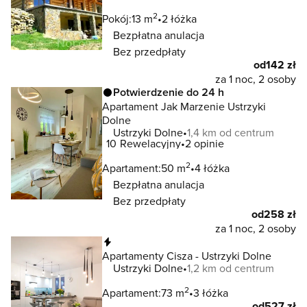
2
Pokój:
13 m
2 łóżka
Bezpłatna anulacja
Bez przedpłaty
od
142 zł
za 1 noc, 2 osoby
Potwierdzenie do 24 h
Apartament Jak Marzenie Ustrzyki
Dolne
Ustrzyki Dolne
1,4 km od centrum
10
Rewelacyjny
2 opinie
2
Apartament:
50 m
4 łóżka
Bezpłatna anulacja
Bez przedpłaty
od
258 zł
za 1 noc, 2 osoby
Natychmiastowa rezerwacja
Apartamenty Cisza - Ustrzyki Dolne
Ustrzyki Dolne
1,2 km od centrum
2
Apartament:
73 m
3 łóżka
od
527 zł