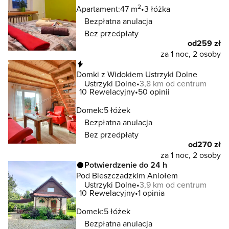
2
Apartament:
47 m
3 łóżka
Bezpłatna anulacja
Bez przedpłaty
od
259 zł
za 1 noc, 2 osoby
Natychmiastowa rezerwacja
Domki z Widokiem Ustrzyki Dolne
Ustrzyki Dolne
3,8 km od centrum
10
Rewelacyjny
50 opinii
Domek:
5 łóżek
Bezpłatna anulacja
Bez przedpłaty
od
270 zł
za 1 noc, 2 osoby
Potwierdzenie do 24 h
Pod Bieszczadzkim Aniołem
Ustrzyki Dolne
3,9 km od centrum
10
Rewelacyjny
1 opinia
Domek:
5 łóżek
Bezpłatna anulacja