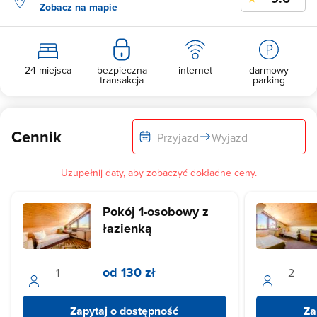
Zobacz na mapie
24 miejsca
bezpieczna
internet
darmowy
transakcja
parking
Cennik
Przyjazd
Wyjazd
Uzupełnij daty, aby zobaczyć dokładne ceny.
Pokój 1-osobowy z
łazienką
od 130 zł
Zapytaj o dostępność
Za