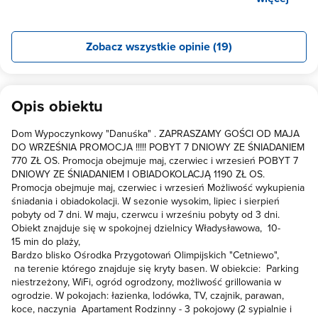
pyszne urozmaicone i bardzo obfite posiłki. Obiekt ładny czysty i
wygodny. Polecamy wszystkim. Dziękujemy za gościnę i życzymy
wszystkiego najlepszego Dorota z małżonkiem.
Zobacz wszystkie opinie (19)
Opis obiektu
Dom Wypoczynkowy "Danuśka" . ZAPRASZAMY GOŚCI OD MAJA
DO WRZEŚNIA PROMOCJA !!!!! POBYT 7 DNIOWY ZE ŚNIADANIEM
770 ZŁ OS. Promocja obejmuje maj, czerwiec i wrzesień POBYT 7
DNIOWY ZE ŚNIADANIEM I OBIADOKOLACJĄ 1190 ZŁ OS.
Promocja obejmuje maj, czerwiec i wrzesień Możliwość wykupienia
śniadania i obiadokolacji. W sezonie wysokim, lipiec i sierpień
pobyty od 7 dni. W maju, czerwcu i wrześniu pobyty od 3 dni.
Obiekt znajduje się w spokojnej dzielnicy Władysławowa, 10-
15 min do plaży,
Bardzo blisko Ośrodka Przygotowań Olimpijskich "Cetniewo",
na terenie którego znajduje się kryty basen. W obiekcie: Parking
niestrzeżony, WiFi, ogród ogrodzony, możliwość grillowania w
ogrodzie. W pokojach: łazienka, lodówka, TV, czajnik, parawan,
koce, naczynia Apartament Rodzinny - 3 pokojowy (2 sypialnie i