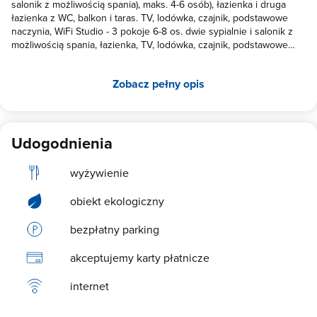
salonik z możliwością spania), maks. 4-6 osób), łazienka i druga
łazienka z WC, balkon i taras. TV, lodówka, czajnik, podstawowe
naczynia, WiFi Studio - 3 pokoje 6-8 os. dwie sypialnie i salonik z
możliwością spania, łazienka, TV, lodówka, czajnik, podstawowe
naczynia, WiFi. Warunkiem rezerwacji jest wpłata zadatku w kwocie
500 zł. na konto. Numer konta podajemy telefonicznie lub e-sms.
Zobacz pełny opis
Na miejscu pobierana jest opłata klimatyczna - 3.40 zł od osoby
dziennie. W przypadku rezygnacji z rezerwacji zadatek nie podlega
zwrotowi. Przy pobytach krótszych niż 7 dni pobierana jest opłata
serwisowa 120 zł Doba pobytowa od godz. 15.00 do godz. 11.00
Udogodnienia
wyżywienie
obiekt ekologiczny
bezpłatny parking
akceptujemy karty płatnicze
internet