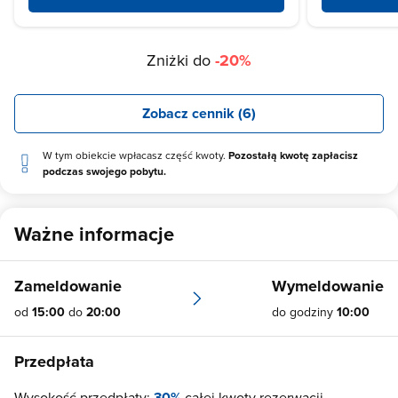
Zniżki do
-20%
Zobacz cennik (6)
W tym obiekcie wpłacasz część kwoty.
Pozostałą kwotę zapłacisz
podczas swojego pobytu.
Ważne informacje
Zameldowanie
Wymeldowanie
od
15:00
do
20:00
do godziny
10:00
Przedpłata
Wysokość przedpłaty:
30%
całej kwoty rezerwacji