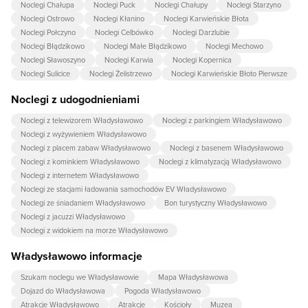
Noclegi Chałupa
Noclegi Puck
Noclegi Chałupy
Noclegi Starzyno
Noclegi Ostrowo
Noclegi Kłanino
Noclegi Karwieńskie Błota
Noclegi Połczyno
Noclegi Celbówko
Noclegi Darzlubie
Noclegi Błądzikowo
Noclegi Małe Błądzikowo
Noclegi Mechowo
Noclegi Sławoszyno
Noclegi Karwia
Noclegi Kopernica
Noclegi Sulicice
Noclegi Żelistrzewo
Noclegi Karwieńskie Błoto Pierwsze
Noclegi z udogodnieniami
Noclegi z telewizorem Władysławowo
Noclegi z parkingiem Władysławowo
Noclegi z wyżywieniem Władysławowo
Noclegi z placem zabaw Władysławowo
Noclegi z basenem Władysławowo
Noclegi z kominkiem Władysławowo
Noclegi z klimatyzacją Władysławowo
Noclegi z internetem Władysławowo
Noclegi ze stacjami ładowania samochodów EV Władysławowo
Noclegi ze śniadaniem Władysławowo
Bon turystyczny Władysławowo
Noclegi z jacuzzi Władysławowo
Noclegi z widokiem na morze Władysławowo
Władysławowo informacje
Szukam noclegu we Władysławowie
Mapa Władysławowa
Dojazd do Władysławowa
Pogoda Władysławowo
Atrakcje Władysławowo
Atrakcje
Kościoły
Muzea