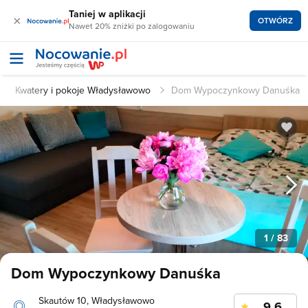
Taniej w aplikacji
×
OTWÓRZ
Nawet 20% zniżki po zalogowaniu
Kwatery i pokoje Władysławowo
Dom Wypoczynkowy Danuśka
1
/ 83
Dom Wypoczynkowy Danuśka
Skautów 10, Władysławowo
9.6