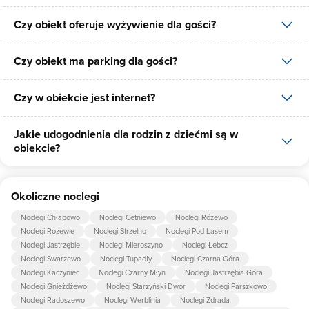
Czy obiekt oferuje wyżywienie dla gości?
W obiekcie dostępne są następujące formy płatności: gotówka,
płatność przelewem, płatność kartą.
Czy obiekt ma parking dla gości?
W obiekcie dostępne jest wyżywienie dla gości, dostępne posiłki:
śniadania, obiadokolacje.
Czy w obiekcie jest internet?
Tak, Dom Wypoczynkowy Danuśka posiada bezpłatny parking dla
gości na 5 miejsc.
Jakie udogodnienia dla rodzin z dziećmi są w
Tak, Dom Wypoczynkowy Danuśka udostępnia dla swoich gości
obiekcie?
internet.
Udogodnienia dla rodzin z dziećmi jakie oferuje Dom
Okoliczne noclegi
Wypoczynkowy Danuśka to: nocnik, krzesło do karmienia dziecka.
Noclegi Chłapowo
Noclegi Cetniewo
Noclegi Różewo
Noclegi Rozewie
Noclegi Strzelno
Noclegi Pod Lasem
Noclegi Jastrzębie
Noclegi Mieroszyno
Noclegi Łebcz
Noclegi Swarzewo
Noclegi Tupadły
Noclegi Czarna Góra
Noclegi Kaczyniec
Noclegi Czarny Młyn
Noclegi Jastrzębia Góra
Noclegi Gnieżdżewo
Noclegi Starzyński Dwór
Noclegi Parszkowo
Noclegi Radoszewo
Noclegi Werblinia
Noclegi Zdrada