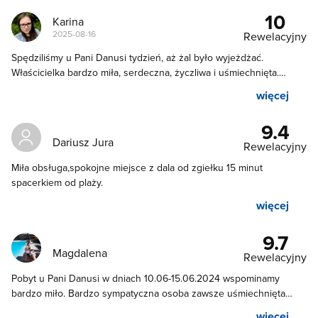
10
Karina
2025-08-16
Rewelacyjny
Spędziliśmy u Pani Danusi tydzień, aż żal było wyjeżdżać.
Właścicielka bardzo miła, serdeczna, życzliwa i uśmiechnięta.
Synek powiedział że czuł się u Pani Danusi jak u babci. Pokoik
więcej
bardzo ładny, przytulny i bardzo czysty. Lokalizacja bardzo dobra
ponieważ wszędzie jest blisko. Serdecznie polecamy.
9.4
Dariusz Jura
Rewelacyjny
Miła obsługa,spokojne miejsce z dala od zgiełku 15 minut
spacerkiem od plaży.
więcej
9.7
Magdalena
Rewelacyjny
Pobyt u Pani Danusi w dniach 10.06-15.06.2024 wspominamy
bardzo miło. Bardzo sympatyczna osoba zawsze uśmiechnięta
pełna humoru i oferująca pomoc w każdej chwili. Przygotowująca
więcej