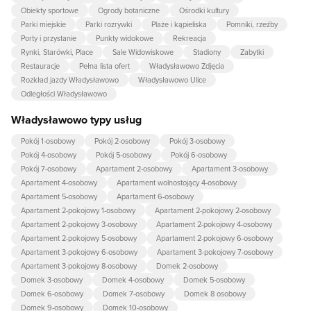
Obiekty sportowe
Ogrody botaniczne
Ośrodki kultury
Parki miejskie
Parki rozrywki
Plaże i kąpieliska
Pomniki, rzeźby
Porty i przystanie
Punkty widokowe
Rekreacja
Rynki, Starówki, Place
Sale Widowiskowe
Stadiony
Zabytki
Restauracje
Pełna lista ofert
Władysławowo Zdjęcia
Rozkład jazdy Władysławowo
Władysławowo Ulice
Odległości Władysławowo
Władysławowo typy usług
Pokój 1-osobowy
Pokój 2-osobowy
Pokój 3-osobowy
Pokój 4-osobowy
Pokój 5-osobowy
Pokój 6-osobowy
Pokój 7-osobowy
Apartament 2-osobowy
Apartament 3-osobowy
Apartament 4-osobowy
Apartament wolnostojący 4-osobowy
Apartament 5-osobowy
Apartament 6-osobowy
Apartament 2-pokojowy 1-osobowy
Apartament 2-pokojowy 2-osobowy
Apartament 2-pokojowy 3-osobowy
Apartament 2-pokojowy 4-osobowy
Apartament 2-pokojowy 5-osobowy
Apartament 2-pokojowy 6-osobowy
Apartament 3-pokojowy 6-osobowy
Apartament 3-pokojowy 7-osobowy
Apartament 3-pokojowy 8-osobowy
Domek 2-osobowy
Domek 3-osobowy
Domek 4-osobowy
Domek 5-osobowy
Domek 6-osobowy
Domek 7-osobowy
Domek 8 osobowy
Domek 9-osobowy
Domek 10-osobowy