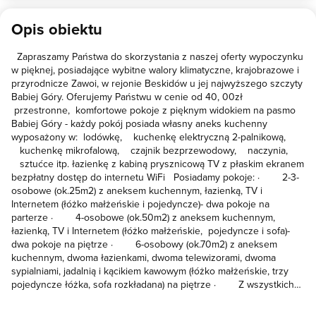
żadnych niezbędnych przyborów. Bywamy często w górach, ale tak
Opis obiektu
pięknego miejsca jeszcze nie widzieliśmy. Jesteśmy mega
zadowoleni z pobytu, żal było wyjeżdżać – i mamy ogromną
Zapraszamy Państwa do skorzystania z naszej oferty wypoczynku
nadzieję, że jeszcze kiedyś tu wrócimy. Z całego serca polecamy!
w pięknej, posiadające wybitne walory klimatyczne, krajobrazowe i
przyrodnicze Zawoi, w rejonie Beskidów u jej najwyższego szczyty
Babiej Góry. Oferujemy Państwu w cenie od 40, 00zł
przestronne, komfortowe pokoje z pięknym widokiem na pasmo
Babiej Góry - każdy pokój posiada własny aneks kuchenny
wyposażony w: lodówkę, kuchenkę elektryczną 2-palnikową,
kuchenkę mikrofalową, czajnik bezprzewodowy, naczynia,
sztućce itp. łazienkę z kabiną prysznicową TV z płaskim ekranem
bezpłatny dostęp do internetu WiFi Posiadamy pokoje: · 2-3-
osobowe (ok.25m2) z aneksem kuchennym, łazienką, TV i
Internetem (łóżko małżeńskie i pojedyncze)- dwa pokoje na
parterze · 4-osobowe (ok.50m2) z aneksem kuchennym,
łazienką, TV i Internetem (łóżko małżeńskie, pojedyncze i sofa)-
dwa pokoje na piętrze · 6-osobowy (ok.70m2) z aneksem
kuchennym, dwoma łazienkami, dwoma telewizorami, dwoma
sypialniami, jadalnią i kącikiem kawowym (łóżko małżeńskie, trzy
pojedyncze łóżka, sofa rozkładana) na piętrze · Z wszystkich
pokoi roztacza się piękny widok na pasmo Babiej Góry Dom
położony jest w malowniczej, spokojnej okolicy z pięknym