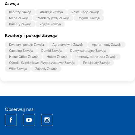
Zawoja
Imprezy Zawoja
Atrakcje Zawoja
Restauracje Zawoja
Mapa Zawoja
Rozkłady jazdy Zawoja
Pogoda Zawoja
Kamery Zawoja
Zdjęcia Zawoja
Kwatery i pokoje Zawoja
Kwatery i pokoje Zawoja
Agroturystyka Zawoja
Apartamenty Zawoja
Camping Zawoja
Domki Zawoja
Domy wakacyjne Zawoja
Home Office Zawoja
Hotele Zawoja
Internaty, schroniska Zawoja
Ośrodki Szkoleniowe i Wypoczynkowe Zawoja
Pensjonaty Zawoja
Wille Zawoja
Zajazdy Zawoja
Obserwuj nas: