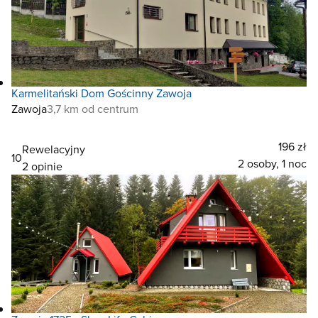
Karmelitański Dom Gościnny Zawoja
Zawoja
3,7 km od centrum
196 zł
Rewelacyjny
10
2 osoby, 1 noc
2 opinie