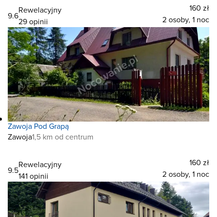
160 zł
Rewelacyjny
9.6
2 osoby, 1 noc
29 opinii
Zawoja Pod Grapą
Zawoja
1,5 km od centrum
160 zł
Rewelacyjny
9.5
2 osoby, 1 noc
141 opinii