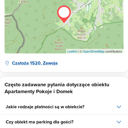
Leaflet
| ©
OpenStreetMap
contributors
Czatoża 1520, Zawoja
Często zadawane pytania dotyczące obiektu
Apartamenty Pokoje i Domek
Jakie rodzaje płatności są w obiekcie?
Czy obiekt ma parking dla gości?
W obiekcie dostępne są następujące formy płatności: gotówka,