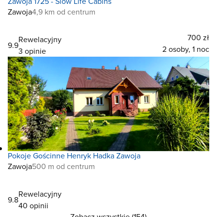
Zawoja 1725 - Slow Life Cabins
Zawoja
4,9 km od centrum
700 zł
Rewelacyjny
9.9
2 osoby, 1 noc
3 opinie
Pokoje Gościnne Henryk Hadka Zawoja
Zawoja
500 m od centrum
Rewelacyjny
9.8
40 opinii
Zobacz wszystkie (154)