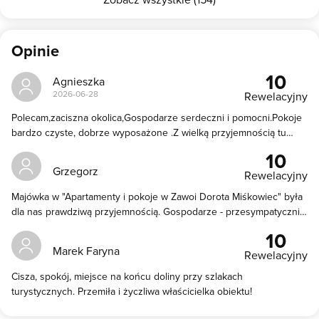
Opinie
10
Agnieszka
2026-06-28
Rewelacyjny
Polecam,zaciszna okolica,Gospodarze serdeczni i pomocni.Pokoje
bardzo czyste, dobrze wyposażone .Z wielką przyjemnością tu
wracamy,tym razem byliśmy tydzień (od 14 czerwca ), pogoda
10
sprzyjała wędrówkom.U pani Doroty wypoczywa się rewelacyjnie.
Grzegorz
Rewelacyjny
Majówka w "Apartamenty i pokoje w Zawoi Dorota Miśkowiec" była
dla nas prawdziwą przyjemnością. Gospodarze - przesympatyczni i
niezwykle gościnni - sprawili, że od pierwszych chwil poczuliśmy
10
się jak u siebie. Lokalizacja obiektu jest wyjątkowa – zaledwie kilka
Marek Faryna
Rewelacyjny
kroków dzieli ją od wejścia na górskie szlaki, a dookoła rozciąga
się przepiękna, spokojna okolica z widokiem na pasmo Babiej Góry.
Cisza, spokój, miejsce na końcu doliny przy szlakach
Idealne miejsce na piesze wędrówki i relaks z dala od zgiełku. Sam
turystycznych. Przemiła i życzliwa właścicielka obiektu!
apartament był czysty, przestronny i bardzo wygodny, z dobrze
wyposażonym aneksem kuchennym, w którym nie brakowało