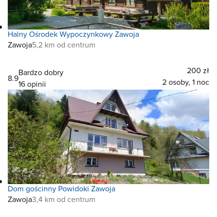
Halny Ośrodek Wypoczynkowy Zawoja
Zawoja
5,2 km od centrum
200 zł
Bardzo dobry
8.9
2 osoby, 1 noc
16 opinii
Dom gościnny Powidoki Zawoja
Zawoja
3,4 km od centrum