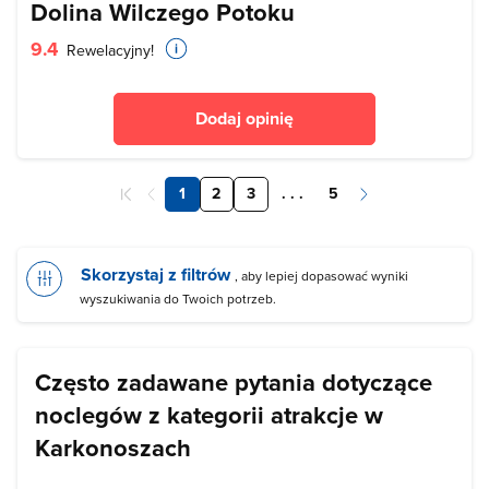
Dolina Wilczego Potoku
9.4
Rewelacyjny!
Dodaj opinię
1
2
3
. . .
5
Skorzystaj z filtrów
, aby lepiej dopasować wyniki
wyszukiwania do Twoich potrzeb.
Często zadawane pytania dotyczące
noclegów z kategorii atrakcje w
Karkonoszach