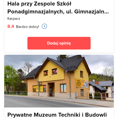
Hala przy Zespole Szkół
Ponadgimnazjalnych, ul. Gimnazjalna
7
Karpacz
8.4
Bardzo dobry!
Dodaj opinię
Prywatne Muzeum Techniki i Budowli