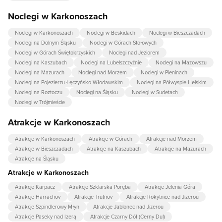
Noclegi w Karkonoszach
Noclegi w Karkonoszach
Noclegi w Beskidach
Noclegi w Bieszczadach
Noclegi na Dolnym Śląsku
Noclegi w Górach Stołowych
Noclegi w Górach Świętokrzyskich
Noclegi nad Jeziorem
Noclegi na Kaszubach
Noclegi na Lubelszczyźnie
Noclegi na Mazowszu
Noclegi na Mazurach
Noclegi nad Morzem
Noclegi w Pieninach
Noclegi na Pojezierzu Łęczyńsko-Włodawskim
Noclegi na Półwyspie Helskim
Noclegi na Roztoczu
Noclegi na Śląsku
Noclegi w Sudetach
Noclegi w Trójmieście
Atrakcje w Karkonoszach
Atrakcje w Karkonoszach
Atrakcje w Górach
Atrakcje nad Morzem
Atrakcje w Bieszczadach
Atrakcje na Kaszubach
Atrakcje na Mazurach
Atrakcje na Śląsku
Atrakcje w Karkonoszach
Atrakcje Karpacz
Atrakcje Szklarska Poręba
Atrakcje Jelenia Góra
Atrakcje Harrachov
Atrakcje Trutnov
Atrakcje Rokytnice nad Jizerou
Atrakcje Szpindlerowy Młyn
Atrakcje Jablonec nad Jizerou
Atrakcje Paseky nad Izerą
Atrakcje Czarny Dół (Cerny Dul)