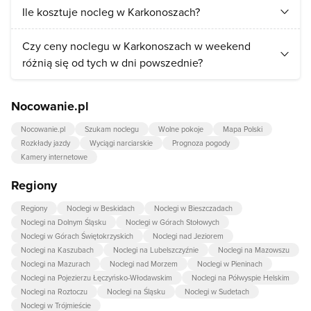
Ile kosztuje nocleg w Karkonoszach?
Cena za nocleg w Karkonoszach zależy od standardu
Czy ceny noclegu w Karkonoszach w weekend
wybranego obiektu oraz jego lokalizacji. Ceny za nocleg
różnią się od tych w dni powszednie?
zaczynają się od 0 zł. Średnia cena noclegu w Karkonoszach
wynosi 0 zł.
Ceny noclegów ustalają indywidualnie właściciele obiektów,
Nocowanie.pl
dlatego niektórzy mogą mieć wyższy cennik weekendowy.
Według wyliczeń Nocowanie.pl ceny noclegów w
Nocowanie.pl
Szukam noclegu
Wolne pokoje
Mapa Polski
Karkonoszach w weekend są droższe o 0% od cen w dzień
Rozkłady jazdy
Wyciągi narciarskie
Prognoza pogody
powszedni.
Kamery internetowe
Regiony
Regiony
Noclegi w Beskidach
Noclegi w Bieszczadach
Noclegi na Dolnym Śląsku
Noclegi w Górach Stołowych
Noclegi w Górach Świętokrzyskich
Noclegi nad Jeziorem
Noclegi na Kaszubach
Noclegi na Lubelszczyźnie
Noclegi na Mazowszu
Noclegi na Mazurach
Noclegi nad Morzem
Noclegi w Pieninach
Noclegi na Pojezierzu Łęczyńsko-Włodawskim
Noclegi na Półwyspie Helskim
Noclegi na Roztoczu
Noclegi na Śląsku
Noclegi w Sudetach
Noclegi w Trójmieście