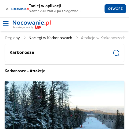
Taniej w aplikacji
×
OTWÓRZ
Nawet 20% zniżki po zalogowaniu
Regiony
Noclegi w Karkonoszach
Atrakcje w Karkonoszach
Karkonosze
Karkonosze - Atrakcje