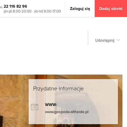
22 116 82 96
Zaloguj się
Dodaj obiekt
pn-pt 8:00-20:00 · sb-nd 9:00-17:00
Udostępnij
Przydatne informacje
WWW:
www.gospoda-altheide.pl