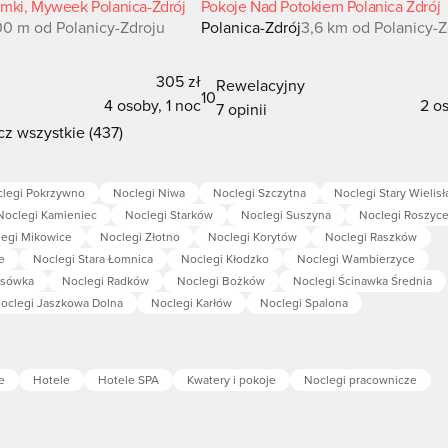
mki, Myweek Polanica-Zdrój
Pokoje Nad Potokiem Polanica Zdrój
0 m od Polanicy-Zdroju
Polanica-Zdrój
3,6 km od Polanicy-Z
305 zł
y
Rewelacyjny
10
4 osoby, 1 noc
2 os
7 opinii
z wszystkie (437)
legi Pokrzywno
Noclegi Niwa
Noclegi Szczytna
Noclegi Stary Wielis
Noclegi Kamieniec
Noclegi Starków
Noclegi Suszyna
Noclegi Roszyc
egi Mikowice
Noclegi Złotno
Noclegi Korytów
Noclegi Raszków
e
Noclegi Stara Łomnica
Noclegi Kłodzko
Noclegi Wambierzyce
asówka
Noclegi Radków
Noclegi Bożków
Noclegi Ścinawka Średnia
oclegi Jaszkowa Dolna
Noclegi Karłów
Noclegi Spalona
e
Hotele
Hotele SPA
Kwatery i pokoje
Noclegi pracownicze