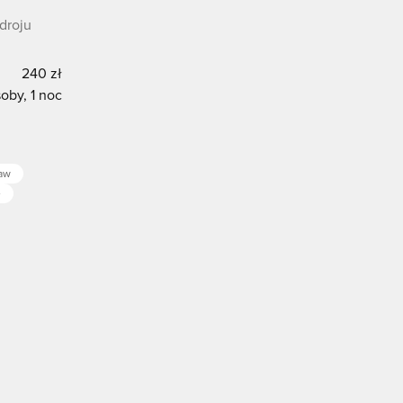
droju
240 zł
oby, 1 noc
ław
e