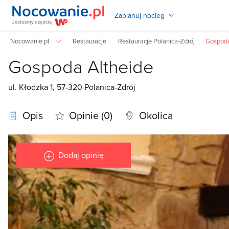
Zaplanuj nocleg
Nocowanie.pl
Restauracje
Restauracje Polanica-Zdrój
Gospoda
Gospoda Altheide
ul. Kłodzka 1, 57-320 Polanica-Zdrój
Opis
Opinie (0)
Okolica
Dodaj opinię