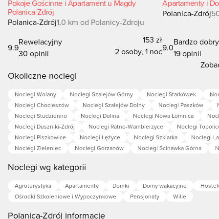
Pokoje Gościnne i Apartament u Magdy
Apartamenty i Do
Polanica-Zdrój
Polanica-Zdrój
50
Polanica-Zdrój
1,0 km od Polanicy-Zdroju
153 zł
Rewelacyjny
Bardzo dobr
9.9
9.0
2 osoby, 1 noc
30 opinii
19 opinii
Zobac
Okoliczne noclegi
Noclegi Wolany
Noclegi Szalejów Górny
Noclegi Starkówek
Noc
Noclegi Chocieszów
Noclegi Szalejów Dolny
Noclegi Paszków
Noclegi Studzienno
Noclegi Dolina
Noclegi Nowa Łomnica
Nocl
Noclegi Duszniki-Zdrój
Noclegi Ratno-Wambierzyce
Noclegi Topolic
Noclegi Piszkowice
Noclegi Łężyce
Noclegi Szklarka
Noclegi L
Noclegi Zieleniec
Noclegi Gorzanów
Noclegi Ścinawka Górna
N
Noclegi wg kategorii
Agroturystyka
Apartamenty
Domki
Domy wakacyjne
Hostel
Ośrodki Szkoleniowe i Wypoczynkowe
Pensjonaty
Wille
Polanica-Zdrój informacje