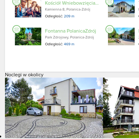
Kościół Wniebowzięcia Najświętszej Maryi Panny
Kamienna 8, Polanica-Zdrój
Odległość:
209 m
Fontanna PolanicaZdrój
Park Zdrojowy, Polanica-Zdrój
Odległość:
469 m
Noclegi w okolicy