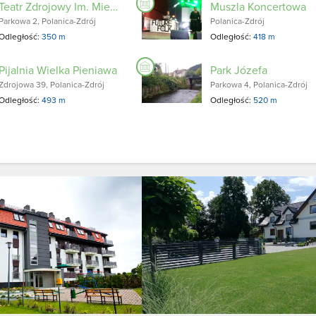
Teatr Zdrojowy Im. Mieczysławy Ćwiklińskiej
Muszla Koncertowa
Parkowa 2, Polanica-Zdrój
Polanica-Zdrój
Odległość:
350 m
Odległość:
418 m
Pijalnia Wielka Pieniawa
Park Józefa
Zdrojowa 39, Polanica-Zdrój
Parkowa 4, Polanica-Zdrój
Odległość:
493 m
Odległość:
520 m