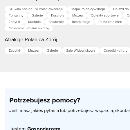
Szukam noclegu w Polanicy-Zdroju
Mapa Polanicy-Zdroju
Dojazd do 
Fontanny
Galerie
Kościoły
Muzea
Obiekty sportowe
Oś
Zabytki
Kuchnia
Kawiarnie
Restauracje
Pełna lista ofert
Odległości Polanica-Zdrój
Atrakcje Polanica-Zdrój
Zabytki
Muzea
Galerie
Sale Widowiskowe
Ośrodki kultury
Potrzebujesz pomocy?
Jeśli masz jakieś pytania lub potrzebujesz wsparcia, skonta
Jestem
Gospodarzem