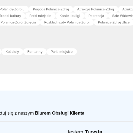
Polanicy-Zdroju
Pogoda Polanica-Zdrój
Atrakcje Polanica-Zdrój
Atrakc
rodki kultury
Parki miejskie
Konie i kuligi
Rekreacja
Sale Widowi
Polanica-Zdrój Zdjęcia
Rozkład jazdy Polanica-Zdrój
Polanica-Zdrój Ulice
Kościoły
Fontanny
Parki miejskie
ktuj się z naszym
Biurem Obsługi Klienta
Jestem
Turystą