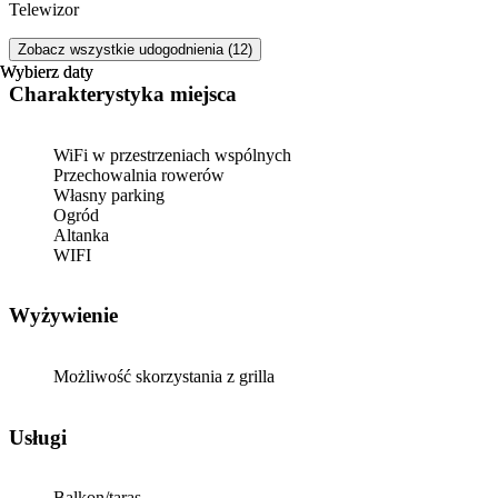
Telewizor
Zobacz wszystkie udogodnienia (12)
Wybierz daty
Wybierz daty
Charakterystyka miejsca
WiFi w przestrzeniach wspólnych
Przechowalnia rowerów
Własny parking
Ogród
Altanka
WIFI
Wyżywienie
Możliwość skorzystania z grilla
Usługi
Balkon/taras