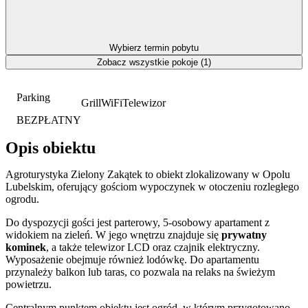
Wybierz termin pobytu
Zobacz wszystkie pokoje (1)
Parking
Grill
WiFi
Telewizor
BEZPŁATNY
Opis obiektu
Agroturystyka Zielony Zakątek to obiekt zlokalizowany w Opolu
Lubelskim, oferujący gościom wypoczynek w otoczeniu rozległego
ogrodu.
Do dyspozycji gości jest parterowy, 5-osobowy apartament z
widokiem na zieleń. W jego wnętrzu znajduje się
prywatny
kominek
, a także telewizor LCD oraz czajnik elektryczny.
Wyposażenie obejmuje również lodówkę. Do apartamentu
przynależy balkon lub taras, co pozwala na relaks na świeżym
powietrzu.
Centralnym punktem obiektu jest ogród, w którym przygotowano