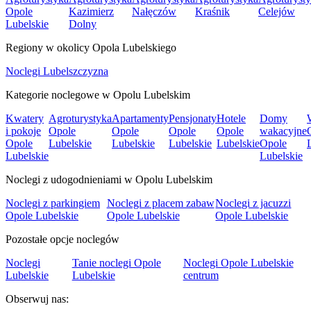
Opole
Kazimierz
Nałęczów
Kraśnik
Celejów
Lubelskie
Dolny
Regiony w okolicy Opola Lubelskiego
Noclegi Lubelszczyzna
Kategorie noclegowe w Opolu Lubelskim
Kwatery
Agroturystyka
Apartamenty
Pensjonaty
Hotele
Domy
i pokoje
Opole
Opole
Opole
Opole
wakacyjne
Opole
Lubelskie
Lubelskie
Lubelskie
Lubelskie
Opole
Lubelskie
Lubelskie
Noclegi z udogodnieniami w Opolu Lubelskim
Noclegi z parkingiem
Noclegi z placem zabaw
Noclegi z jacuzzi
Opole Lubelskie
Opole Lubelskie
Opole Lubelskie
Pozostałe opcje noclegów
Noclegi
Tanie noclegi Opole
Noclegi Opole Lubelskie
Lubelskie
Lubelskie
centrum
Obserwuj nas: