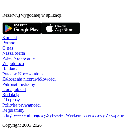
Rezerwuj wygodniej w aplikacji
Kontakt
Pomoc
O nas
Nasza oferta
Poleć Nocowanie
Współpraca
Reklama
Praca w Nocowanie.pl
Zgłoszenia nieprawidłowości
Patronat medialny
Dodaj obiekt
Redakcja
Dla prasy
Polityka prywatności
Regulaminy
Długi weekend majowy
,
Sylwester
,
Weekend czerwcowy
,
Zakopane
Copyright 2005-
2026