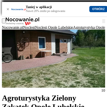
Taniej w aplikacji
×
OTWÓRZ
Nawet 20% zniżki po zalogowaniu
Nocowanie.pl
Noclegi
Noclegi Opole Lubelskie
Agroturystyka Opole 
10
Agroturystyka Zielony
Zakątek Opole Lubelskie