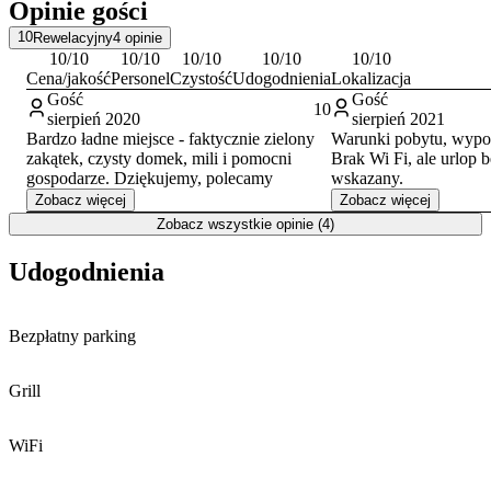
Opinie gości
łonie natury.
10
Rewelacyjny
4
opinie
10
/10
10
/10
10
/10
10
/10
10
/10
Cena/jakość
Personel
Czystość
Udogodnienia
Lokalizacja
Gość
Gość
10
sierpień 2020
sierpień 2021
Bardzo ładne miejsce - faktycznie zielony
Warunki pobytu, wypo
zakątek, czysty domek, mili i pomocni
Brak Wi Fi, ale urlop be
gospodarze. Dziękujemy, polecamy
wskazany.
Zobacz więcej
Zobacz więcej
Zobacz wszystkie opinie (4)
Udogodnienia
Bezpłatny parking
Grill
WiFi