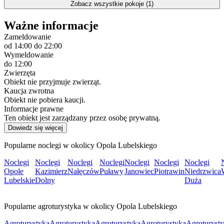
Zobacz wszystkie pokoje (1)
Ważne informacje
Zameldowanie
od 14:00
do 22:00
Wymeldowanie
do 12:00
Zwierzęta
Obiekt nie przyjmuje zwierząt.
Kaucja zwrotna
Obiekt nie pobiera kaucji.
Informacje prawne
Ten obiekt jest zarządzany przez osobę prywatną.
Dowiedz się więcej
Popularne noclegi w okolicy Opola Lubelskiego
Noclegi
Noclegi
Noclegi
Noclegi
Noclegi
Noclegi
Noclegi
Opole
Kazimierz
Nałęczów
Puławy
Janowiec
Piotrawin
Niedrzwica
Lubelskie
Dolny
Duża
Popularne agroturystyka w okolicy Opola Lubelskiego
Agroturystyka
Agroturystyka
Agroturystyka
Agroturystyka
Agroturyst