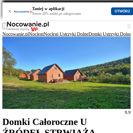
Taniej w aplikacji
×
OTWÓRZ
Nawet 20% zniżki po zalogowaniu
Nocowanie.pl
Noclegi
Noclegi Ustrzyki Dolne
Domki Ustrzyki Dolne
9.9
Domki Całoroczne U
ŹRÓDEŁ STRWIĄŻA