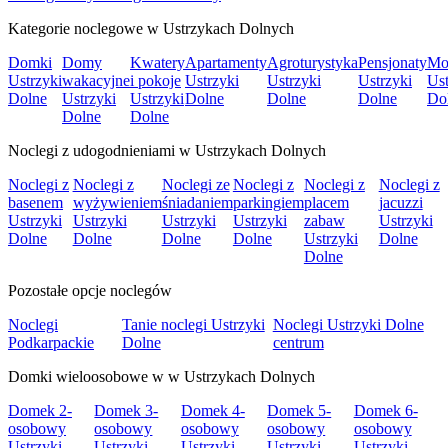
Kategorie noclegowe w Ustrzykach Dolnych
Domki
Domy
Kwatery
Apartamenty
Agroturystyka
Pensjonaty
Mo
Ustrzyki
wakacyjne
i pokoje
Ustrzyki
Ustrzyki
Ustrzyki
Ust
Dolne
Ustrzyki
Ustrzyki
Dolne
Dolne
Dolne
Do
Dolne
Dolne
Noclegi z udogodnieniami w Ustrzykach Dolnych
Noclegi z
Noclegi z
Noclegi ze
Noclegi z
Noclegi z
Noclegi z
basenem
wyżywieniem
śniadaniem
parkingiem
placem
jacuzzi
Ustrzyki
Ustrzyki
Ustrzyki
Ustrzyki
zabaw
Ustrzyki
Dolne
Dolne
Dolne
Dolne
Ustrzyki
Dolne
Dolne
Pozostałe opcje noclegów
Noclegi
Tanie noclegi Ustrzyki
Noclegi Ustrzyki Dolne
Podkarpackie
Dolne
centrum
Domki wieloosobowe w w Ustrzykach Dolnych
Domek 2-
Domek 3-
Domek 4-
Domek 5-
Domek 6-
osobowy
osobowy
osobowy
osobowy
osobowy
Ustrzyki
Ustrzyki
Ustrzyki
Ustrzyki
Ustrzyki