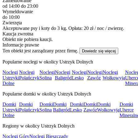
Zameldowanie
od 14:00
do 23:00
Wymeldowanie
do 10:00
Zwierzęta
Akceptowane psy i koty do 3 kg. Opłata: 20 zł / noc / zwierzę.
Kaucja zwrotna
Obiekt nie pobiera kaucji.
Informacje prawne
Ten obiekt jest zarządzany przez firmę.
Dowiedz się więcej
Popularne noclegi w okolicy Ustrzyk Dolnych
Noclegi
Noclegi
Noclegi
Noclegi
Noclegi
Noclegi
Noclegi
Nocle
Ustrzyki
Polańczyk
Solina
Baligród
Lesko
Zawóz
Wołkowyja
Uherc
Dolne
Miner
Popularne domki w okolicy Ustrzyk Dolnych
Domki
Domki
Domki
Domki
Domki
Domki
Domki
Domki
Ustrzyki
Polańczyk
Solina
Baligród
Lesko
Zawóz
Wołkowyja
Uherce
Dolne
Mineraln
Regiony w okolicy Ustrzyk Dolnych
Noclegi Góry
Noclegi Bieszczady