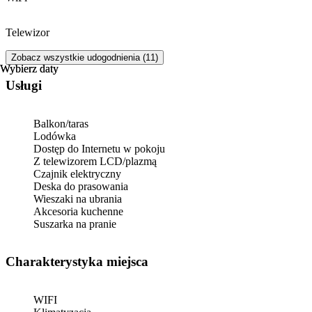
Telewizor
Zobacz wszystkie udogodnienia (11)
Wybierz daty
Wybierz daty
Usługi
Balkon/taras
Lodówka
Dostęp do Internetu w pokoju
Z telewizorem LCD/plazmą
Czajnik elektryczny
Deska do prasowania
Wieszaki na ubrania
Akcesoria kuchenne
Suszarka na pranie
Charakterystyka miejsca
WIFI