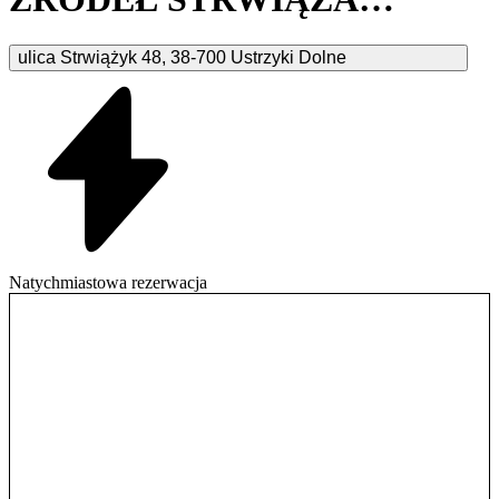
Ustrzyki Dolne
ulica Strwiążyk
48
,
38-700
Ustrzyki Dolne
Natychmiastowa rezerwacja