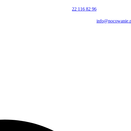
22 116 82 96
:00 dnia następnego, co pozwala na spokojne przygotowanie się do
info@nocowanie.p
c sprawną komunikację z gośćmi z zagranicy.