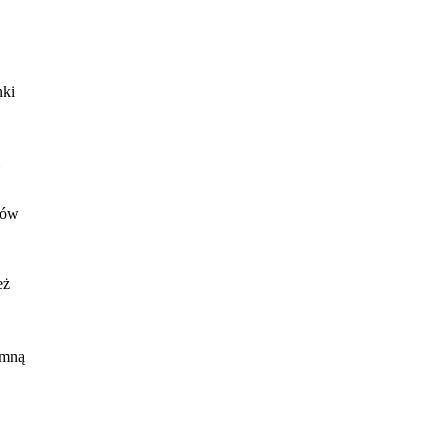
nki
tów
eż
cie
 mną
ją
a