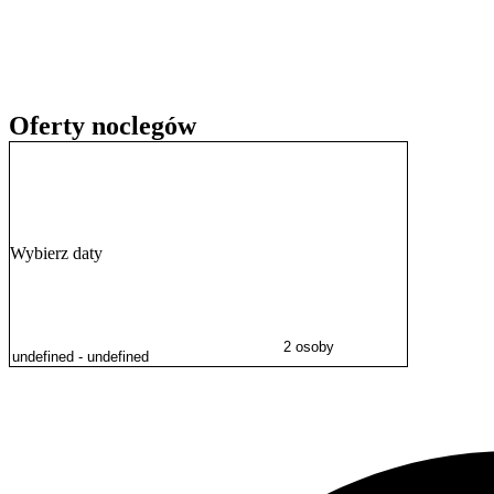
malowniczych
Łazienek Królewskich
.
Doba hotelowa rozpoczyna się o godzinie 14:30 i trwa do godziny 11
wyjazdu.
Obsługa posługuje się językiem polskim oraz angielskim, zapewniają
Oferty noclegów
Wybierz daty
2 osoby