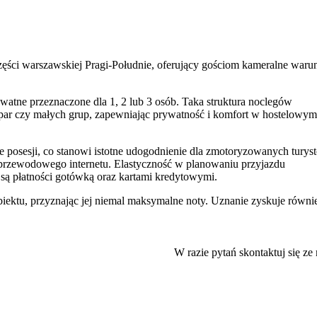
ęści warszawskiej Pragi-Południe, oferujący gościom kameralne waru
atne przeznaczone dla 1, 2 lub 3 osób. Taka struktura noclegów
 par czy małych grup, zapewniając prywatność i komfort w hostelowym
ie posesji, co stanowi istotne udogodnienie dla zmotoryzowanych turys
ezprzewodowego internetu. Elastyczność w planowaniu przyjazdu
są płatności gotówką oraz kartami kredytowymi.
iektu, przyznając jej niemal maksymalne noty. Uznanie zyskuje równi
nikowanej części Pragi-Południe. Położenie to pozwala na łatwe dotar
ejskiego zgiełku. W bezpośrednim sąsiedztwie znajduje się
PGE
W razie pytań skontaktuj się ze
certów, meczów i innych wydarzeń organizowanych na stadionie.
ych punktów na mapie Warszawy. W zasięgu krótkiej podróży znajdu
 Turyści zainteresowani historią docenią bliskość
Muzeum Powstani
ei miłośnicy przyrody i spacerów mogą z łatwością dotrzeć do