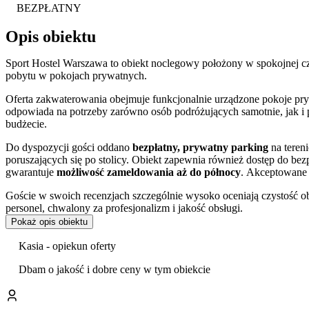
BEZPŁATNY
Opis obiektu
Sport Hostel Warszawa to obiekt noclegowy położony w spokojnej cz
pobytu w pokojach prywatnych.
Oferta zakwaterowania obejmuje funkcjonalnie urządzone pokoje pryw
odpowiada na potrzeby zarówno osób podróżujących samotnie, jak i
budżecie.
Do dyspozycji gości oddano
bezpłatny, prywatny parking
na teren
poruszających się po stolicy. Obiekt zapewnia również dostęp do b
gwarantuje
możliwość zameldowania aż do północy
. Akceptowane 
Goście w swoich recenzjach szczególnie wysoko oceniają czystość ob
personel, chwalony za profesjonalizm i jakość obsługi.
Pokaż opis obiektu
Hostel zlokalizowany jest przy ulicy Chodakowskiej, w dobrze skomu
do centrum miasta, a jednocześnie zapewnia odpoczynek od wielkomi
Kasia - opiekun oferty
Narodowy
, co czyni obiekt idealnym wyborem dla uczestników kon
Dbam o jakość i dobre ceny w tym obiekcie
Dogodna komunikacja miejska umożliwia sprawny dojazd do kluczow
się tak znane miejsca jak Pałac Kultury i Nauki czy Zamek Królewski.
Warszawskiego
, jednego z najważniejszych muzeów w Polsce. Z kol