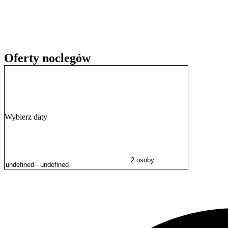
malowniczych
Łazienek Królewskich
.
Doba hotelowa rozpoczyna się o godzinie 14:30 i trwa do godziny 11
wyjazdu.
Obsługa posługuje się językiem polskim oraz angielskim, zapewniają
Oferty noclegów
Wybierz daty
2 osoby