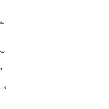
nki
tów
eż
cie
 mną
ją
a