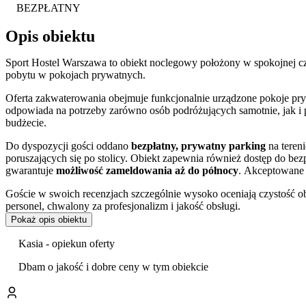
BEZPŁATNY
Opis obiektu
Sport Hostel Warszawa to obiekt noclegowy położony w spokojnej cz
pobytu w pokojach prywatnych.
Oferta zakwaterowania obejmuje funkcjonalnie urządzone pokoje pryw
odpowiada na potrzeby zarówno osób podróżujących samotnie, jak i
budżecie.
Do dyspozycji gości oddano
bezpłatny, prywatny parking
na teren
poruszających się po stolicy. Obiekt zapewnia również dostęp do b
gwarantuje
możliwość zameldowania aż do północy
. Akceptowane 
Goście w swoich recenzjach szczególnie wysoko oceniają czystość ob
personel, chwalony za profesjonalizm i jakość obsługi.
Pokaż opis obiektu
Hostel zlokalizowany jest przy ulicy Chodakowskiej, w dobrze skomu
do centrum miasta, a jednocześnie zapewnia odpoczynek od wielkomi
Kasia - opiekun oferty
Narodowy
, co czyni obiekt idealnym wyborem dla uczestników kon
Dbam o jakość i dobre ceny w tym obiekcie
Dogodna komunikacja miejska umożliwia sprawny dojazd do kluczow
się tak znane miejsca jak Pałac Kultury i Nauki czy Zamek Królewski.
Warszawskiego
, jednego z najważniejszych muzeów w Polsce. Z kol