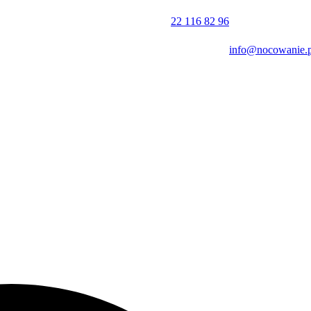
22 116 82 96
:00 dnia następnego, co pozwala na spokojne przygotowanie się do
info@nocowanie.p
c sprawną komunikację z gośćmi z zagranicy.