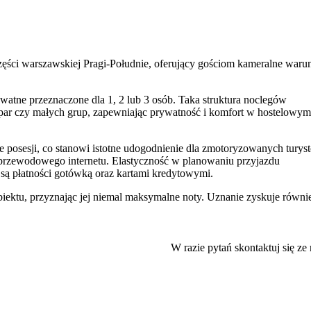
ęści warszawskiej Pragi-Południe, oferujący gościom kameralne waru
atne przeznaczone dla 1, 2 lub 3 osób. Taka struktura noclegów
 par czy małych grup, zapewniając prywatność i komfort w hostelowym
ie posesji, co stanowi istotne udogodnienie dla zmotoryzowanych turys
ezprzewodowego internetu. Elastyczność w planowaniu przyjazdu
są płatności gotówką oraz kartami kredytowymi.
iektu, przyznając jej niemal maksymalne noty. Uznanie zyskuje równi
nikowanej części Pragi-Południe. Położenie to pozwala na łatwe dotar
ejskiego zgiełku. W bezpośrednim sąsiedztwie znajduje się
PGE
W razie pytań skontaktuj się ze
certów, meczów i innych wydarzeń organizowanych na stadionie.
ych punktów na mapie Warszawy. W zasięgu krótkiej podróży znajdu
 Turyści zainteresowani historią docenią bliskość
Muzeum Powstani
ei miłośnicy przyrody i spacerów mogą z łatwością dotrzeć do