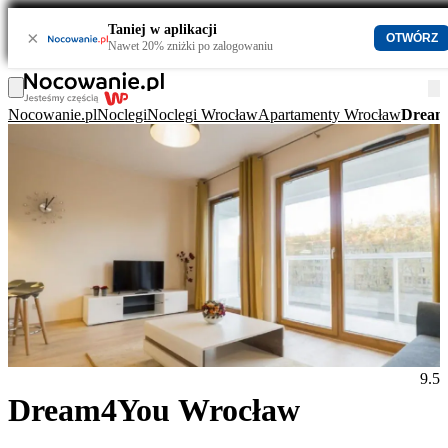
Taniej w aplikacji
×
OTWÓRZ
Nawet 20% zniżki po zalogowaniu
Nocowanie.pl
Noclegi
Noclegi Wrocław
Apartamenty Wrocław
Dream
9.5
Dream4You Wrocław