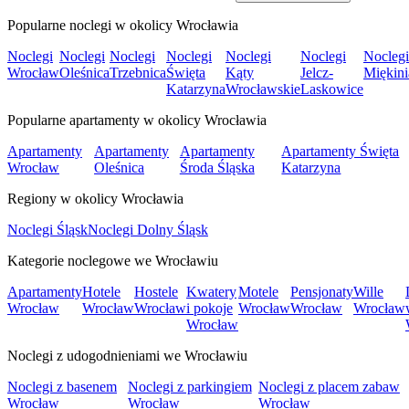
Popularne noclegi w okolicy Wrocławia
Noclegi
Noclegi
Noclegi
Noclegi
Noclegi
Noclegi
Noclegi
Wrocław
Oleśnica
Trzebnica
Święta
Kąty
Jelcz-
Miękini
Katarzyna
Wrocławskie
Laskowice
Popularne apartamenty w okolicy Wrocławia
Apartamenty
Apartamenty
Apartamenty
Apartamenty Święta
Wrocław
Oleśnica
Środa Śląska
Katarzyna
Regiony w okolicy Wrocławia
Noclegi Śląsk
Noclegi Dolny Śląsk
Kategorie noclegowe we Wrocławiu
Apartamenty
Hotele
Hostele
Kwatery
Motele
Pensjonaty
Wille
Wrocław
Wrocław
Wrocław
i pokoje
Wrocław
Wrocław
Wrocław
Wrocław
Noclegi z udogodnieniami we Wrocławiu
Noclegi z basenem
Noclegi z parkingiem
Noclegi z placem zabaw
Wrocław
Wrocław
Wrocław