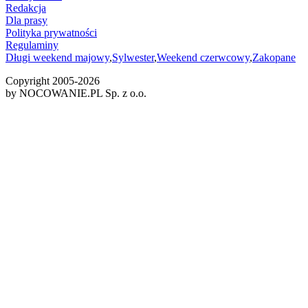
Redakcja
Dla prasy
Polityka prywatności
Regulaminy
Długi weekend majowy
,
Sylwester
,
Weekend czerwcowy
,
Zakopane
Copyright 2005-
2026
by NOCOWANIE.PL Sp. z o.o.