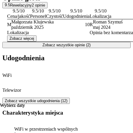
Doba hotelowa rozpoczyna się o godzinie 15:00 i trwa do godziny
9.5
Rewelacyjny
2
opinie
11:00 dnia następnego. Na miejscu akceptowane są płatności
9.5
/10
9.5
/10
9.5
/10
9.5
/10
9.5
/10
gotówką.
Cena/jakość
Personel
Czystość
Udogodnienia
Lokalizacja
Małgorzata Klujewska
Roman Szymuś
M
10
R
październik 2025
maj 2024
Lokalizacja
Opinia bez komentarza
Zobacz więcej
Zobacz wszystkie opinie (2)
Udogodnienia
WiFi
Telewizor
Zobacz wszystkie udogodnienia (12)
Wybierz daty
Wybierz daty
Charakterystyka miejsca
WiFi w przestrzeniach wspólnych